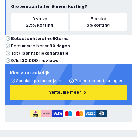
Grotere aantallen & meer korting?
3
stuks
5
stuks
2.5%
korting
5%
korting
Betaal achteraf
met
Klarna
Retourneren binnen
30 dagen
Tot
7 jaar fabrieksgarantie
9.1
uit
30.000+ reviews
Kies voor zakelijk
Speciale partnerprijzen
Projectondersteuning en lichtp
Vertel me meer
+
6