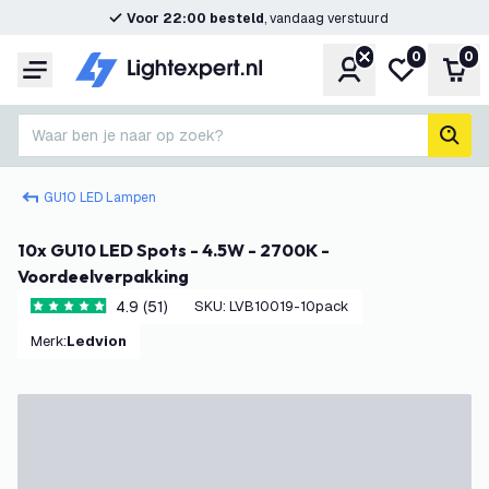
Voor 22:00 besteld
, vandaag verstuurd
0
0
Account
Mijn verlangl
Win
Menu
Waar ben je naar op zoek?
zoek
GU10 LED Lampen
10x GU10 LED Spots - 4.5W - 2700K -
Voordeelverpakking
4.9 (51)
SKU
:
LVB10019-10pack
4.9 score sterren
Merk
:
Ledvion