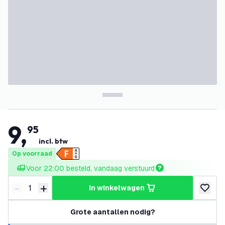
9
,
95
incl. btw
Op voorraad
Voor 22:00 besteld, vandaag verstuurd
-
+
in winkelwagen
Verminder hoeveelheid
Verhoog hoeveelheid
toevoeg
Grote aantallen nodig?