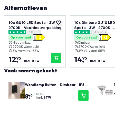
Alternatieven
10x GU10 LED Spots - 3W -
10x Dimbare GU10 LED
toevoegen aan verlanglijst
2700K - Voordeelverpakking
Spots - 3W - 2700K -
reviews drawer openen
4.8 (353)
reviews dra
4.5 (759)
Voordeelverpakking
4.8 score sterren
4.5 score sterren
Op voorraad
Op voorraad
Niet dimbaar
Dimbaar
2700K Warm licht
2700K Warm licht
3W Vervangt 55W
3W Vervangt 55W
12
,
14
,
95
95
incl. BTW
incl. BTW
Vaak samen gekocht
Wandlamp Buiten - Dimbaar - IP54
- GU10 Fitting - Up & Down - Zwart
12,09
8
,
- Geschikt voor Binnen & Buiten
46
incl. BTW