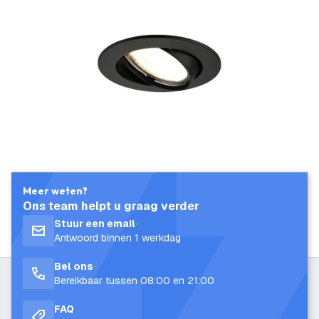
Meer weten?
Ons team helpt u graag verder
Stuur een email
Antwoord binnen 1 werkdag
Bel ons
Bereikbaar tussen 08:00 en 21:00
FAQ