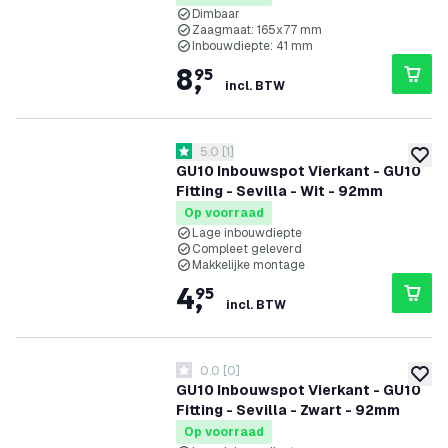
Dimbaar
Zaagmaat: 165x77 mm
Inbouwdiepte: 41 mm
8
,
95
incl. BTW
reviews drawer openen
5.0
[
1
]
5 score sterren
toevoe
GU10 Inbouwspot Vierkant - GU10
Fitting - Sevilla - Wit - 92mm
Op voorraad
Lage inbouwdiepte
Compleet geleverd
Makkelijke montage
4
,
95
incl. BTW
0.0
[
0
]
0 score sterren
toevoe
GU10 Inbouwspot Vierkant - GU10
Fitting - Sevilla - Zwart - 92mm
Op voorraad