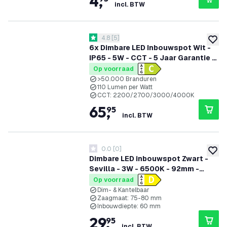
4
,
incl. BTW
reviews drawer openen
4.8
[
5
]
4.8 score sterren
toevoe
6x Dimbare LED Inbouwspot Wit -
IP65 - 5W - CCT - 5 Jaar Garantie -
Geschikt voor de Badkamer
Op voorraad
>50.000 Branduren
110 Lumen per Watt
CCT: 2200/2700/3000/4000K
65
,
95
incl. BTW
0.0
[
0
]
0 score sterren
toevoe
Dimbare LED inbouwspot Zwart -
Sevilla - 3W - 6500K - 92mm -
Vierkant - 3 pack
Op voorraad
Dim- & Kantelbaar
Zaagmaat: 75-80 mm
Inbouwdiepte: 60 mm
29
,
95
incl. BTW