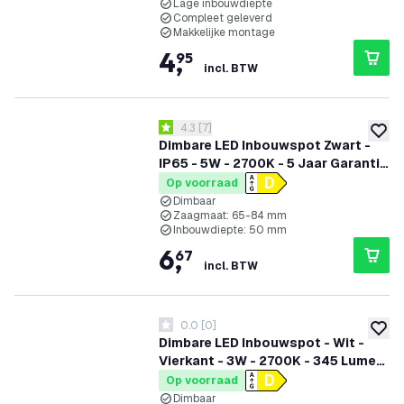
Lage inbouwdiepte
Compleet geleverd
Makkelijke montage
4
,
95
incl. BTW
reviews drawer openen
4.3
[
7
]
4.3 score sterren
toevoe
Dimbare LED Inbouwspot Zwart -
IP65 - 5W - 2700K - 5 Jaar Garantie
- Geschikt voor de Badkamer
Op voorraad
Dimbaar
Zaagmaat: 65-84 mm
Inbouwdiepte: 50 mm
6
,
67
incl. BTW
0.0
[
0
]
0 score sterren
toevoe
Dimbare LED Inbouwspot - Wit -
Vierkant - 3W - 2700K - 345 Lumen
- 85x85mm
Op voorraad
Dimbaar