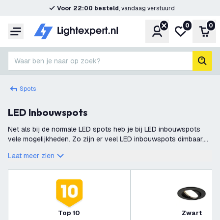
Voor 22:00 besteld
, vandaag verstuurd
0
0
Account
Mijn verlangl
Win
Menu
Waar ben je naar op zoek?
zoek
Spots
LED Inbouwspots
Net als bij de normale LED spots heb je bij LED inbouwspots
vele mogelijkheden. Zo zijn er veel LED inbouwspots dimbaar,
kun je ze gebruiken om een hele ruimte verlichten of juist een
Laat meer zien
bepaald voorwerp
Top 10
Zwart