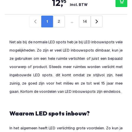
12
,
95
incl. BTW
1
2
...
14
Vorige
Volgende
Net als bij de normale LED spots heb je bij LED inbouwspots vele
mogelijkheden. Zo zijn er veel LED inbouwspots dimbaar, kun je
ze gebruiken om een hele ruimte verlichten of juist een bepaald
voorwerp of product. Steeds meer ruimtes worden verlicht met
ingebouwde LED spots. dit komt omdat ze stijlvol zijn, heel
zuinig, ze goed zijn voor het milieu en ze tot wel 15 jaar mee
gaan. Kortom de voordelen van LED inbouwspots zijn eindeloos.
Waarom LED spots inbouw?
In het algemeen heeft LED verlichting grote voordelen. Zo kun je