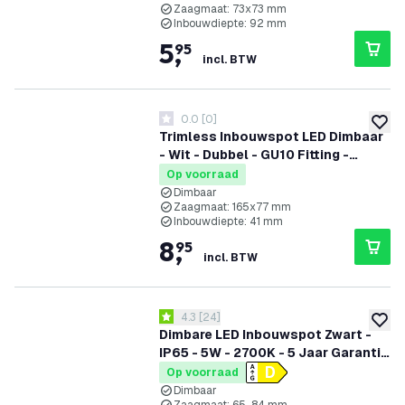
Zaagmaat: 73x73 mm
Inbouwdiepte: 92 mm
5
,
95
incl. BTW
0.0
[
0
]
0 score sterren
toevoe
Trimless Inbouwspot LED Dimbaar
- Wit - Dubbel - GU10 Fitting -
130x130mm
Op voorraad
Dimbaar
Zaagmaat: 165x77 mm
Inbouwdiepte: 41 mm
8
,
95
incl. BTW
reviews drawer openen
4.3
[
24
]
4.3 score sterren
toevoe
Dimbare LED Inbouwspot Zwart -
IP65 - 5W - 2700K - 5 Jaar Garantie
- Geschikt voor de Badkamer
Op voorraad
Dimbaar