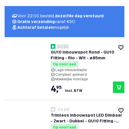
Voor 22:00 besteld,
dezelfde dag verstuurd
Gratis verzending
vanaf €50
Achteraf betalen
mogelijk
reviews drawer openen
5.0
[
2
]
5 score sterren
toevoe
GU10 Inbouwspot Rond - GU10
Fitting - Rio - Wit - ø85mm
Op voorraad
Lage inbouwdiepte
Compleet geleverd
Makkelijke montage
4
,
95
incl. BTW
0.0
[
0
]
0 score sterren
toevoe
Trimless Inbouwspot LED Dimbaar
- Zwart - Dubbel - GU10 Fitting -
130x130mm
Op voorraad