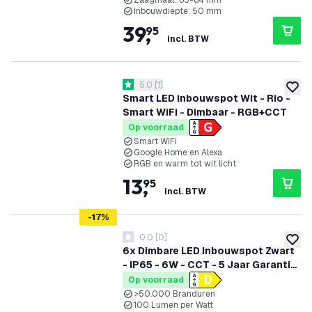
Zaagmaat: 65-84 mm
Inbouwdiepte: 50 mm
39
,
95
incl. BTW
reviews drawer openen
5.0
[
1
]
5 score sterren
toevoe
Smart LED inbouwspot Wit - Rio -
Smart WiFi - Dimbaar - RGB+CCT
Op voorraad
Smart WiFi
Google Home en Alexa
RGB en warm tot wit licht
13
,
95
incl. BTW
-
17
%
0.0
[
0
]
0 score sterren
toevoe
6x Dimbare LED Inbouwspot Zwart
- IP65 - 6W - CCT - 5 Jaar Garantie
- Geschikt voor de Badkamer
Op voorraad
>50.000 Branduren
100 Lumen per Watt