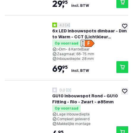
29
,
95
incl. BTW
reviews drawer openen
4.3
[
4
]
4.3 score sterren
toevoe
6x LED Inbouwspots dimbaar - Dim
to Warm - CCT (Lichtkleur
instelbaar) - 5W/7W - IP65 - Zwart -
Op voorraad
Kantelbaar - Aluminium - 5 jaar
>Dim- & Kantelbaar
Zaagmaat: 68-75 mm
garantie
Inbouwdiepte: 28 mm
69
,
95
incl. BTW
0.0
[
0
]
0 score sterren
toevoe
GU10 Inbouwspot Rond - GU10
Fitting - Rio - Zwart - ø85mm
Op voorraad
Lage inbouwdiepte
Compleet geleverd
Makkelijke montage
95