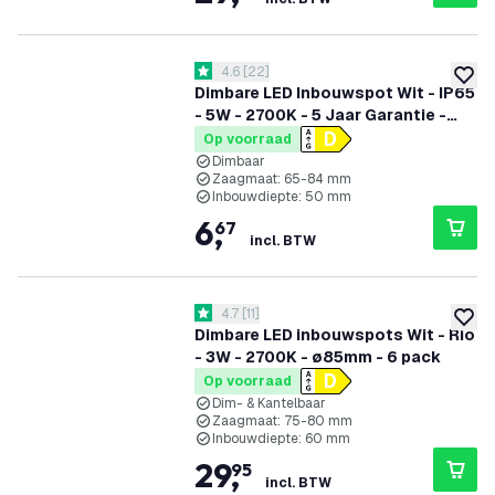
reviews drawer openen
4.6
[
22
]
4.6 score sterren
toevoe
Dimbare LED Inbouwspot Wit - IP65
- 5W - 2700K - 5 Jaar Garantie -
Geschikt voor de Badkamer
Op voorraad
Dimbaar
Zaagmaat: 65-84 mm
Inbouwdiepte: 50 mm
6
,
67
incl. BTW
reviews drawer openen
4.7
[
11
]
4.7 score sterren
toevoe
Dimbare LED inbouwspots Wit - Rio
- 3W - 2700K - ø85mm - 6 pack
Op voorraad
Dim- & Kantelbaar
Zaagmaat: 75-80 mm
Inbouwdiepte: 60 mm
29
,
95
incl. BTW