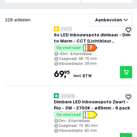
filteren
328
artikelen
Aanbevolen
reviews drawer openen
3.4
[
7
]
3.4 score sterren
toevoe
6x LED Inbouwspots dimbaar - Dim
to Warm - CCT (Lichtkleur
instelbaar) - 5W/7W - IP65 - Wit -
Op voorraad
Kantelbaar - Aluminium - 5 jaar
>Dim- & Kantelbaar
Zaagmaat: 68-75 mm
garantie
Inbouwdiepte: 28 mm
69
,
95
incl. BTW
reviews drawer openen
4.9
[
24
]
4.9 score sterren
toevoe
Dimbare LED inbouwspots Zwart -
Rio - 3W - 2700K - ø85mm - 6 pack
Op voorraad
Dim- & Kantelbaar
Zaagmaat: 75-80 mm
Inbouwdiepte: 60 mm