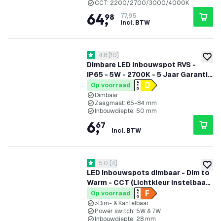
CCT: 2200/2700/3000/4000K
64
,
98
77,95
incl. BTW
reviews drawer openen
4.8
[
10
]
4.8 score sterren
toevoe
Dimbare LED Inbouwspot RVS -
IP65 - 5W - 2700K - 5 Jaar Garantie
- Geschikt voor de Badkamer
Op voorraad
Dimbaar
Zaagmaat: 65-84 mm
Inbouwdiepte: 50 mm
6
,
67
incl. BTW
reviews drawer openen
5.0
[
4
]
5 score sterren
toevoe
LED Inbouwspots dimbaar - Dim to
Warm - CCT (Lichtkleur instelbaar)
- 5W/7W - IP65 - Zwart - Kantelbaar
Op voorraad
- Aluminium - 5 jaar garantie
>Dim- & Kantelbaar
Power switch: 5W & 7W
Inbouwdiepte: 28 mm