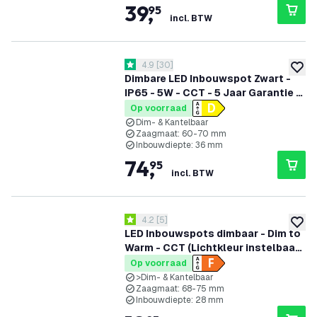
39
,
95
incl. BTW
reviews drawer openen
4.9
[
30
]
4.9 score sterren
toevoe
Dimbare LED Inbouwspot Zwart -
IP65 - 5W - CCT - 5 Jaar Garantie -
Geschikt voor de Badkamer
Op voorraad
Dim- & Kantelbaar
Zaagmaat: 60-70 mm
Inbouwdiepte: 36 mm
74
,
95
incl. BTW
reviews drawer openen
4.2
[
5
]
4.2 score sterren
toevoe
LED Inbouwspots dimbaar - Dim to
Warm - CCT (Lichtkleur instelbaar)
- 5W/7W - IP65 - Wit - Kantelbaar -
Op voorraad
Aluminium - 5 jaar garantie
>Dim- & Kantelbaar
Zaagmaat: 68-75 mm
Inbouwdiepte: 28 mm