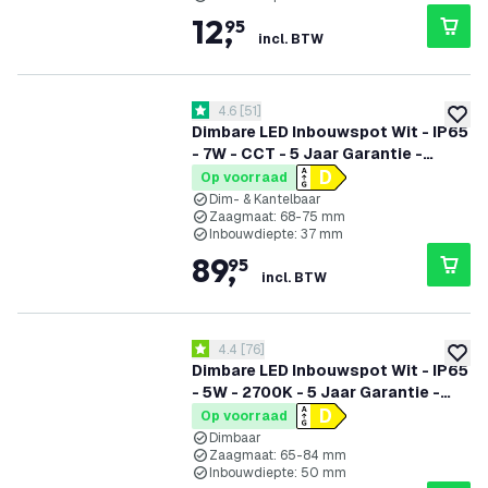
12
,
95
incl. BTW
reviews drawer openen
4.6
[
51
]
4.6 score sterren
toevoe
Dimbare LED Inbouwspot Wit - IP65
- 7W - CCT - 5 Jaar Garantie -
Geschikt voor de Badkamer
Op voorraad
Dim- & Kantelbaar
Zaagmaat: 68-75 mm
Inbouwdiepte: 37 mm
89
,
95
incl. BTW
reviews drawer openen
4.4
[
76
]
4.4 score sterren
toevoe
Dimbare LED Inbouwspot Wit - IP65
- 5W - 2700K - 5 Jaar Garantie -
Geschikt voor de Badkamer
Op voorraad
Dimbaar
Zaagmaat: 65-84 mm
Inbouwdiepte: 50 mm