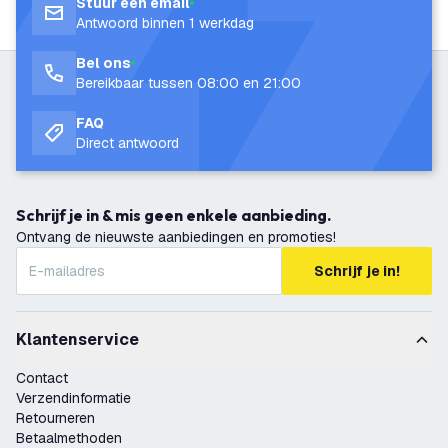
Stuur een email
Antwoord binnen 1 werkdag
Bel ons
Bereikbaar tussen 08:00 en 21:00
FAQ
Direct antwoord
Schrijf je in & mis geen enkele aanbieding.
Ontvang de nieuwste aanbiedingen en promoties!
Schrijf je in!
Klantenservice
Contact
Verzendinformatie
Retourneren
Betaalmethoden