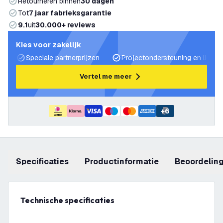
Retourneren binnen
30 dagen
Tot
7 jaar fabrieksgarantie
9.1
uit
30.000+ reviews
Kies voor zakelijk
Speciale partnerprijzen
Projectondersteuning en lichtp
Vertel me meer
+
6
Specificaties
productinformatie
beoordelin
Technische specificaties