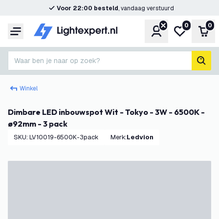
Voor 22:00 besteld
, vandaag verstuurd
0
0
Account
Mijn verlangl
Win
Menu
Waar ben je naar op zoek?
zoek
Winkel
Dimbare LED inbouwspot Wit - Tokyo - 3W - 6500K -
ø92mm - 3 pack
SKU
:
LV10019-6500K-3pack
Merk
:
Ledvion