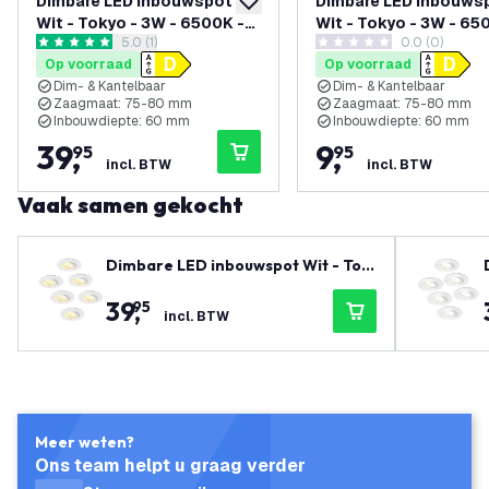
Dimbare LED inbouwspot
Dimbare LED inbouws
toevoegen aan verlanglijst
Wit - Tokyo - 3W - 6500K -
Wit - Tokyo - 3W - 65
reviews drawer openen
5.0 (1)
0.0 (0)
ø92mm - 6 pack
ø92mm
5 score sterren
0 score sterren
Op voorraad
Op voorraad
Dim- & Kantelbaar
Dim- & Kantelbaar
Zaagmaat: 75-80 mm
Zaagmaat: 75-80 mm
Inbouwdiepte: 60 mm
Inbouwdiepte: 60 mm
39
,
9
,
95
95
incl. BTW
incl. BTW
Vaak samen gekocht
Dimbare LED inbouwspot Wit - Tok
yo - 3W - 4000K - ø92mm - 6 pack
39
,
95
incl. BTW
Meer weten?
Ons team helpt u graag verder