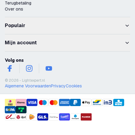
Terugbetaling
Over ons
Populair
Mijn account
Volg ons
facebook
instagram
youtube
© 2026 - Lightexpert.nl
Algemene Voorwaarden
Privacy
Cookies
payment methods
shipment methods