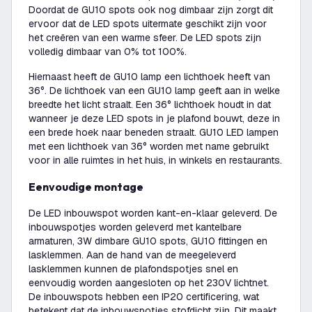
Doordat de GU10 spots ook nog dimbaar zijn zorgt dit
ervoor dat de LED spots uitermate geschikt zijn voor
het creëren van een warme sfeer. De LED spots zijn
volledig dimbaar van 0% tot 100%.
Hiernaast heeft de GU10 lamp een lichthoek heeft van
36°. De lichthoek van een GU10 lamp geeft aan in welke
breedte het licht straalt. Een 36° lichthoek houdt in dat
wanneer je deze LED spots in je plafond bouwt, deze in
een brede hoek naar beneden straalt. GU10 LED lampen
met een lichthoek van 36° worden met name gebruikt
voor in alle ruimtes in het huis, in winkels en restaurants.
Eenvoudige montage
De LED inbouwspot worden kant-en-klaar geleverd. De
inbouwspotjes worden geleverd met kantelbare
armaturen, 3W dimbare GU10 spots, GU10 fittingen en
lasklemmen. Aan de hand van de meegeleverd
lasklemmen kunnen de plafondspotjes snel en
eenvoudig worden aangesloten op het 230V lichtnet.
De inbouwspots hebben een IP20 certificering, wat
betekent dat de inbouwspotjes stofdicht zijn. Dit maakt