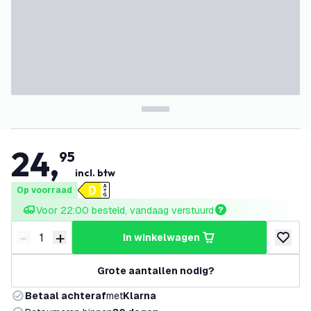
24
,
95
incl. btw
Op voorraad
Voor 22:00 besteld, vandaag verstuurd
-
+
in winkelwagen
Verminder hoeveelheid
Verhoog hoeveelheid
toevoeg
Grote aantallen nodig?
Betaal achteraf
met
Klarna