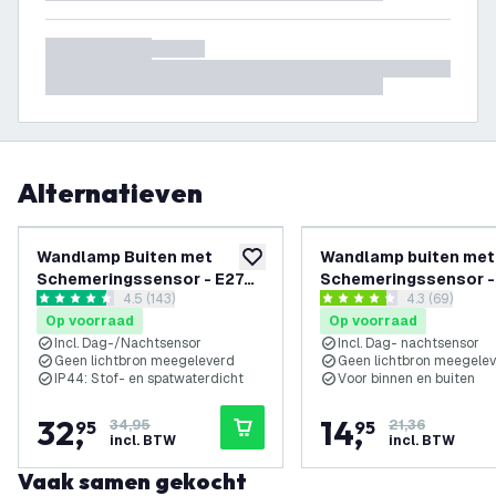
Alternatieven
-
6
%
Wandlamp Buiten met
Wandlamp buiten met
toevoegen aan verlanglijst
Schemeringssensor - E27
Schemeringssensor -
reviews drawer openen
4.5 (143)
reviews draw
4.3 (69)
Fitting - IP44 - Zwart
- Tweezijdig - 2xGU10 fitting
4.5 score sterren
4.3 score sterren
Op voorraad
Op voorraad
- IP44
Incl. Dag-/Nachtsensor
Incl. Dag- nachtsensor
Geen lichtbron meegeleverd
Geen lichtbron meegele
IP44: Stof- en spatwaterdicht
Voor binnen en buiten
32
,
14
,
95
34,95
95
21,36
incl. BTW
incl. BTW
Vaak samen gekocht