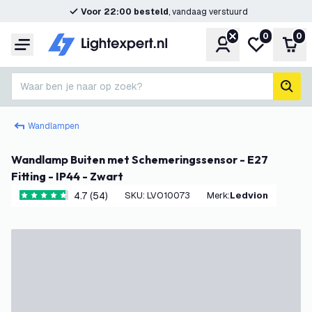
Voor 22:00 besteld
, vandaag verstuurd
0
0
Account
Mijn verlangl
Win
Menu
Waar ben je naar op zoek?
zoek
Wandlampen
Wandlamp Buiten met Schemeringssensor - E27
Fitting - IP44 - Zwart
4.7 (54)
SKU
:
LVO10073
Merk
:
Ledvion
4.7 score sterren