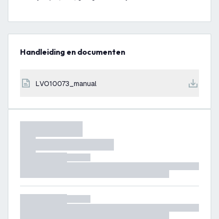
Handleiding en documenten
LVO10073_manual