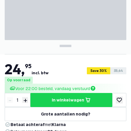
24
,
95
Save 30%
35,64
incl. btw
Op voorraad
Voor 22:00 besteld, vandaag verstuurd
-
+
in winkelwagen
Verminder hoeveelheid
Verhoog hoeveelheid
toevoeg
Grote aantallen nodig?
Betaal achteraf
met
Klarna