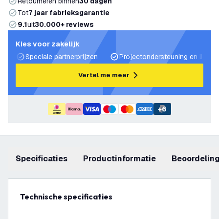
Retourneren binnen
30 dagen
Tot
7 jaar fabrieksgarantie
9.1
uit
30.000+ reviews
Kies voor zakelijk
Speciale partnerprijzen
Projectondersteuning en lichtp
Vertel me meer
+
6
Specificaties
productinformatie
beoordelin
Technische specificaties