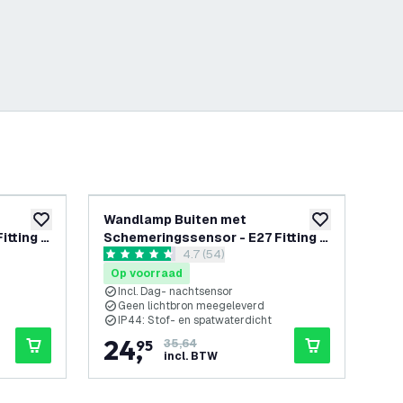
-
6
%
-
30
%
Wandlamp Buiten met
Wa
toevoegen aan verlanglijst
toevoegen aan v
tting -
Schemeringssensor - E27 Fitting -
Sc
openen
reviews drawer openen
4.7 (54)
IP44 - Zwart
4.7 score sterren
4.3 
Op voorraad
Op
Incl. Dag- nachtsensor
I
Geen lichtbron meegeleverd
G
IP44: Stof- en spatwaterdicht
V
24
,
1
95
35,64
incl. BTW