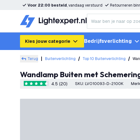
Voor 22:00 besteld
, vandaag verstuurd
Retourneren bi
Bedrijfsverlichting
Kies jouw categorie
Terug
Buitenverlichting
Top 10 Buitenverlichting
Wan
Wandlamp Buiten met Schemering
4.5 (20)
SKU
:
LVO10093-D-2100K
Mer
4.5 score sterren