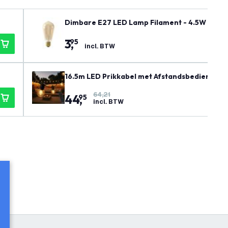
Dimbare E27 LED Lamp Filament - 4.5W - 210
3
,
95
incl. BTW
16.5m LED Prikkabel met Afstandsbediening + 3
Lampen - G40 - Plug & Play
64,21
44
,
95
incl. BTW