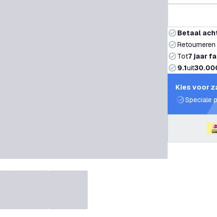
Betaal ach
Retourneren
Tot
7 jaar f
9.1
uit
30.00
Kies voor z
Speciale p