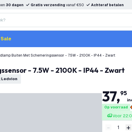
nnen
30 dagen
Gratis verzending
vanaf €50
Achteraf betalen
Sale
dlamp Buiten Met Schemeringssensor - 7.5W - 2100K - IP44 - Zwart
ssensor - 7.5W - 2100K - IP44 - Zwart
k
:
Ledvion
37
,
95
in
Op voorraad
Voor 22:0
-
+
Verminder 
V