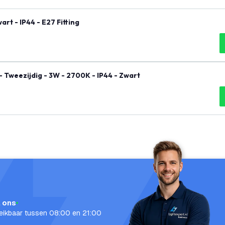
t - IP44 - E27 Fitting
Tweezijdig - 3W - 2700K - IP44 - Zwart
l ons
eikbaar tussen 08:00 en 21:00