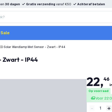
nnen
30 dagen
Gratis verzending
vanaf €50
Achteraf betalen
Sale
ED Solar Wandlamp Met Sensor - Zwart - IP44
 Zwart - IP44
22
,
46
i
Op voorraad
Voor 22:0
-
+
Verminder 
V