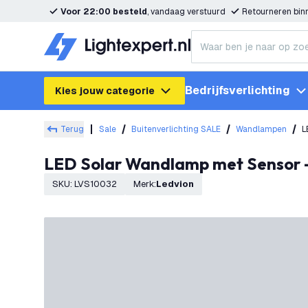
Voor 22:00 besteld
, vandaag verstuurd
Retourneren bi
Bedrijfsverlichting
Kies jouw categorie
Terug
Sale
Buitenverlichting SALE
Wandlampen
L
LED Solar Wandlamp met Sensor -
SKU
:
LVS10032
Merk
:
Ledvion