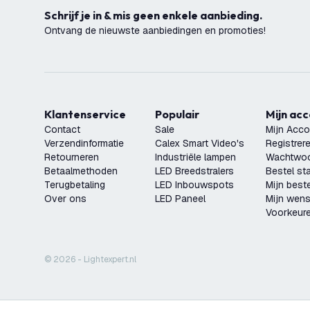
Schrijf je in & mis geen enkele aanbieding.
Ontvang de nieuwste aanbiedingen en promoties!
Klantenservice
Populair
Mijn ac
Contact
Sale
Mijn Acco
Verzendinformatie
Calex Smart Video's
Registrer
Retourneren
Industriële lampen
Wachtwoo
Betaalmethoden
LED Breedstralers
Bestel st
Terugbetaling
LED Inbouwspots
Mijn beste
Over ons
LED Paneel
Mijn wensl
Voorkeur
© 2026 - Lightexpert.nl
LED Solar Wandlamp met Sensor - Zwart - IP44