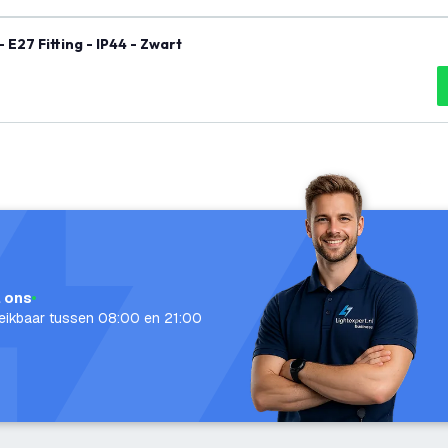
27 Fitting - IP44 - Zwart
l ons
eikbaar tussen 08:00 en 21:00