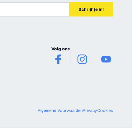
Schrijf je in!
Volg ons
facebook
instagram
youtube
Algemene Voorwaarden
Privacy
Cookies
29,95