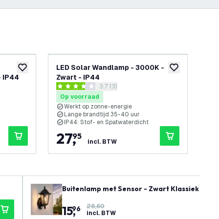
-
20
%
LED Solar Wandlamp - 3000K -
So
toevoegen aan verlanglijst
toevoegen aan v
 IP44
Zwart - IP44
Be
reviews drawer openen
3.7 (3)
30
3.7 score sterren
4.7 
Op voorraad
Op
Werkt op zonne-energie
B
Lange brandtijd 35-40 uur
T
IP44: Stof- en Spatwaterdicht
I
27
,
3
95
incl. BTW
26,60
15
,
96
incl. BTW