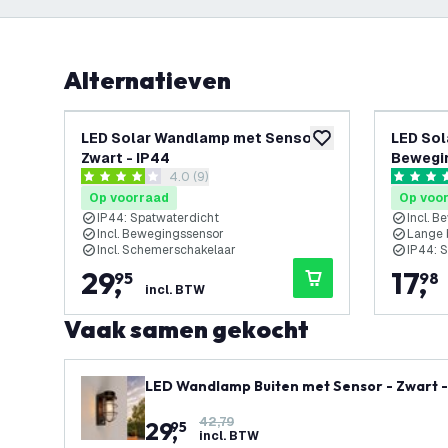
Alternatieven
LED Solar Wandlamp met Sensor -
LED So
toevoegen aan verlan
Zwart - IP44
Bewegin
reviews drawer openen
4.0 (9)
4 score sterren
4.5 score
Op voorraad
Op voo
IP44: Spatwaterdicht
Incl. 
Incl. Bewegingssensor
Lange 
Incl. Schemerschakelaar
IP44: 
29
,
17
,
95
98
incl. BTW
Vaak samen gekocht
LED Wandlamp Buiten met Sensor - Zwart - In
42,79
29
,
95
incl. BTW