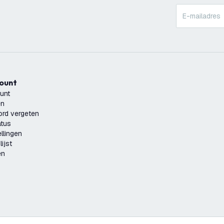
count
unt
en
rd vergeten
atus
llingen
ijst
en