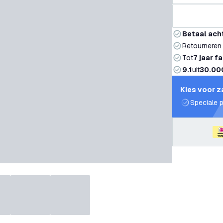
Betaal ach
Retourneren
Tot
7 jaar f
9.1
uit
30.00
Kies voor z
Speciale p