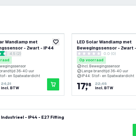
-
26
%
lar Wandlamp met
LED Solar Wandlamp met
glijst
toevoegen aan verlanglijst
gssensor - Zwart - IP44
Bewegingssensor - Zwart -
reviews drawer openen
4.5 (2)
0.0 (0)
 sterren
0 score sterren
rraad
Op voorraad
Bewegingssensor
Incl. Bewegingssensor
brandtijd 36-40 uur
Lange brandtijd 36-40 uur
Stof- en Spatwaterdicht
IP44: Stof- en Spatwaterdicht
17
,
24,31
98
22,45
incl. BTW
incl. BTW
dustrieel - IP44 - E27 Fitting