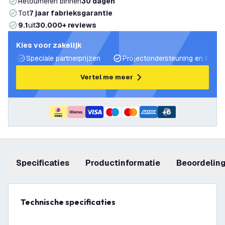
Retourneren binnen
30 dagen
Tot
7 jaar fabrieksgarantie
9.1
uit
30.000+ reviews
Kies voor zakelijk
Speciale partnerprijzen
Projectondersteuning en lichtp
Vertel me meer
+
6
Specificaties
productinformatie
beoordelin
Technische specificaties