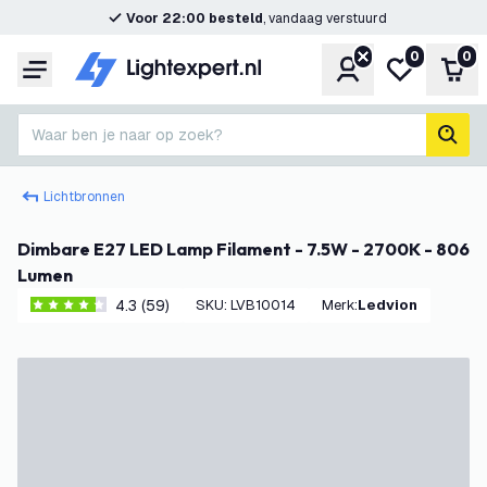
Voor 22:00 besteld
, vandaag verstuurd
0
0
Account
Mijn verlangl
Win
Menu
Waar ben je naar op zoek?
zoek
Lichtbronnen
Dimbare E27 LED Lamp Filament - 7.5W - 2700K - 806
Lumen
4.3 (59)
SKU
:
LVB10014
Merk
:
Ledvion
4.3 score sterren