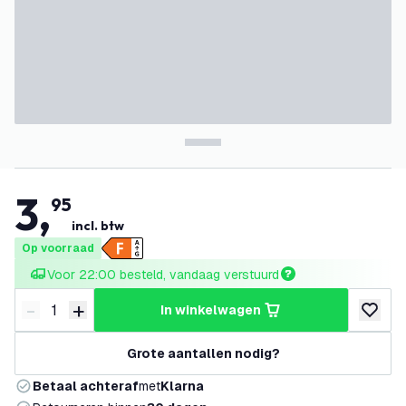
3
,
95
incl. btw
Op voorraad
Voor 22:00 besteld, vandaag verstuurd
-
+
in winkelwagen
Verminder hoeveelheid
Verhoog hoeveelheid
toevoeg
Grote aantallen nodig?
Betaal achteraf
met
Klarna