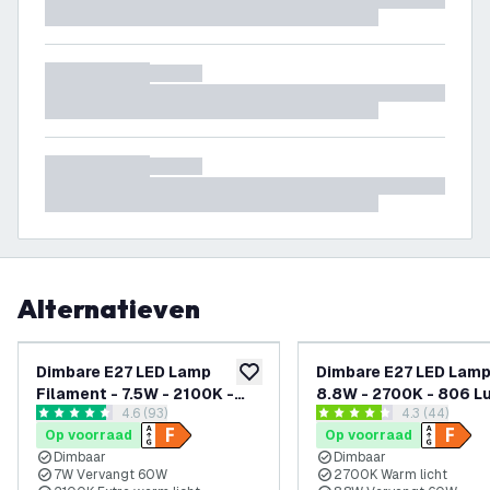
Alternatieven
Dimbare E27 LED Lamp
Dimbare E27 LED Lamp
toevoegen aan verlanglijst
Filament - 7.5W - 2100K -
8.8W - 2700K - 806 
reviews drawer openen
4.6 (93)
reviews draw
4.3 (44)
806 Lumen
4.6 score sterren
4.3 score sterren
Op voorraad
Op voorraad
Dimbaar
Dimbaar
7W Vervangt 60W
2700K Warm licht