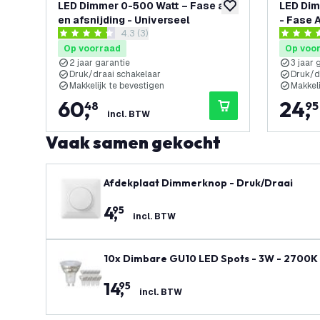
LED Dimmer 0-500 Watt – Fase aan
LED Di
toevoegen aan verlan
en afsnijding - Universeel
- Fase A
reviews drawer openen
4.3 (3)
4.3 score sterren
4.1 score 
Op voorraad
Op voo
2 jaar garantie
3 jaar 
Druk/draai schakelaar
Druk/d
Makkelijk te bevestigen
Makkeli
60
,
24
,
48
95
incl. BTW
Vaak samen gekocht
Afdekplaat Dimmerknop - Druk/Draai
4
,
95
incl. BTW
10x Dimbare GU10 LED Spots - 3W - 2700K
14
,
95
incl. BTW