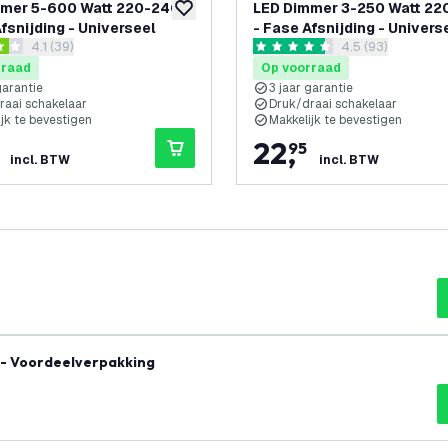
mmer 5-600 Watt 220-240V
LED Dimmer 3-250 Watt 2
glijst
toevoegen aan verlanglijst
fsnijding - Universeel
- Fase Afsnijding - Univers
reviews drawer openen
4.1 (39)
reviews drawer 
4.5 (93)
Compleet
sterren
4.5 score sterren
rraad
Op voorraad
garantie
3 jaar garantie
raai schakelaar
Druk/draai schakelaar
jk te bevestigen
Makkelijk te bevestigen
22
,
95
incl. BTW
incl. BTW
 - Voordeelverpakking