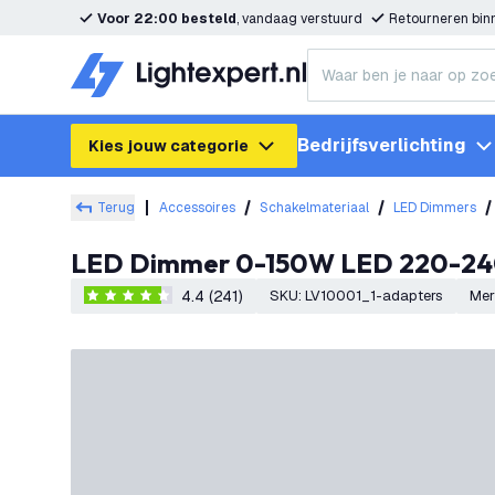
Voor 22:00 besteld
, vandaag verstuurd
Retourneren bi
Bedrijfsverlichting
Kies jouw categorie
Terug
Accessoires
Schakelmateriaal
LED Dimmers
LED Dimmer 0-150W LED 220-240V
4.4 (241)
SKU
:
LV10001_1-adapters
Mer
4.4 score sterren