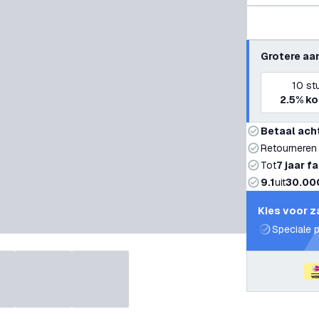
Grotere aa
10
st
2.5%
ko
Betaal ach
Retourneren
Tot
7 jaar f
9.1
uit
30.00
Kies voor z
Speciale p