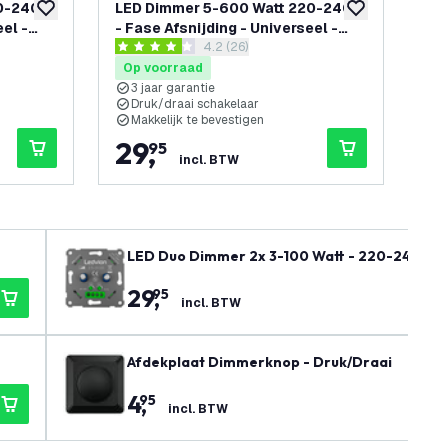
20-240V
LED Dimmer 5-600 Watt 220-240V
LE
toevoegen aan verlanglijst
toevoegen aan v
eel -
- Fase Afsnijding - Universeel -
- F
openen
reviews drawer openen
4.2 (26)
Compleet
Co
4.2 score sterren
4.4 
Op voorraad
Op
3 jaar garantie
3
Druk/draai schakelaar
D
Makkelijk te bevestigen
M
29
,
1
95
incl. BTW
LED Duo Dimmer 2x 3-100 Watt - 220-240V - F
29
,
95
incl. BTW
Afdekplaat Dimmerknop - Druk/Draai
4
,
95
incl. BTW