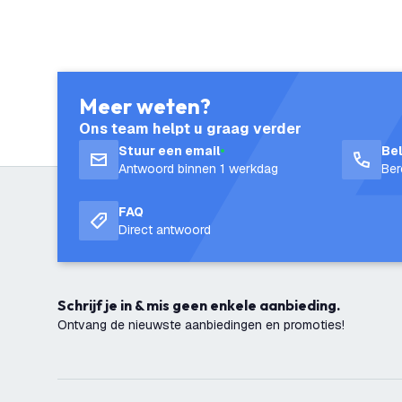
Meer weten?
Ons team helpt u graag verder
Stuur een email
Be
Antwoord binnen 1 werkdag
Ber
FAQ
Direct antwoord
Schrijf je in & mis geen enkele aanbieding.
Ontvang de nieuwste aanbiedingen en promoties!