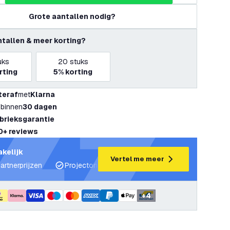
Grote aantallen nodig?
ntallen & meer korting?
uks
20
stuks
rting
5%
korting
teraf
met
Klarna
 binnen
30 dagen
abrieksgarantie
0+ reviews
akelijk
Vertel me meer
artnerprijzen
Projectondersteuning en lichtplannen
Desku
+
4