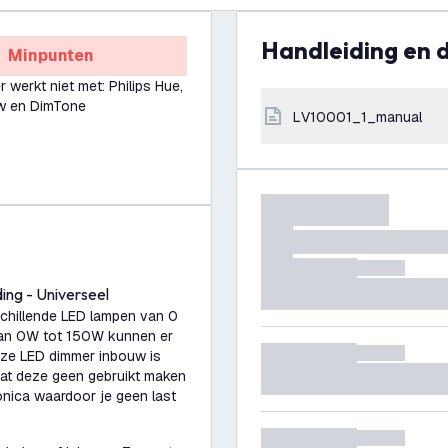
Handleiding en
Minpunten
 werkt niet met: Philips Hue,
w en DimTone
LV10001_1_manual
ng - Universeel
schillende LED lampen van 0
van 0W tot 150W kunnen er
ze LED dimmer inbouw is
t dat deze geen gebruikt maken
nica waardoor je geen last