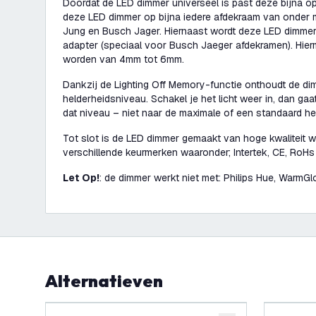
Doordat de LED dimmer universeel is past deze bijna o
deze LED dimmer op bijna iedere afdekraam van onder m
Jung en Busch Jager. Hiernaast wordt deze LED dimmer
adapter (speciaal voor Busch Jaeger afdekramen). Hier
worden van 4mm tot 6mm.
Dankzij de Lighting Off Memory-functie onthoudt de dim
helderheidsniveau. Schakel je het licht weer in, dan ga
dat niveau – niet naar de maximale of een standaard he
Tot slot is de LED dimmer gemaakt van hoge kwaliteit 
verschillende keurmerken waaronder; Intertek, CE, RoH
Let Op!
: de dimmer werkt niet met: Philips Hue, Warm
Alternatieven