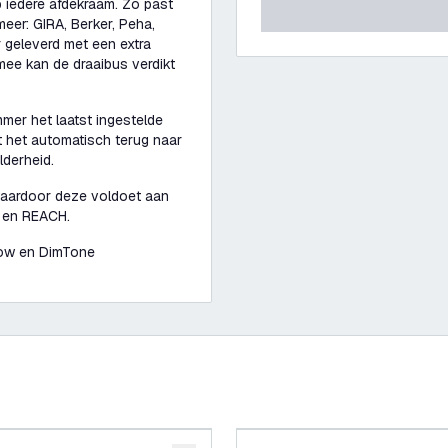
p iedere afdekraam. Zo past
eer: GIRA, Berker, Peha,
 geleverd met een extra
mee kan de draaibus verdikt
mer het laatst ingestelde
at het automatisch terug naar
lderheid.
waardoor deze voldoet aan
s en REACH.
Glow en DimTone