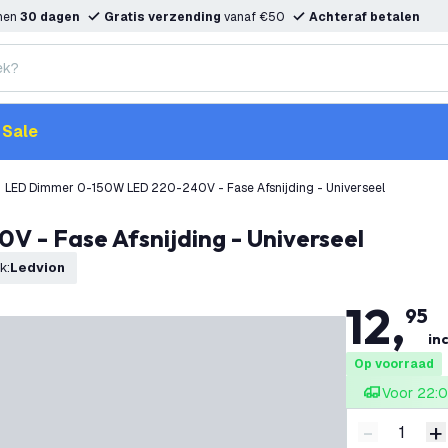
nnen
30 dagen
Gratis verzending
vanaf €50
Achteraf betalen
Sale
LED Dimmer 0-150W LED 220-240V - Fase Afsnijding - Universeel
 - Fase Afsnijding - Universeel
k
:
Ledvion
12
,
95
inc
Op voorraad
Voor 22:0
-
+
Verminder 
V