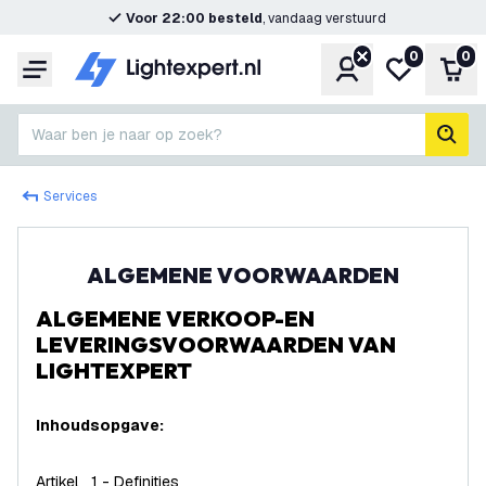
Voor 22:00 besteld
, vandaag verstuurd
0
0
Account
Mijn verlangl
Win
Menu
Waar ben je naar op zoek?
zoek
Services
ALGEMENE VOORWAARDEN
ALGEMENE VERKOOP-EN
LEVERINGSVOORWAARDEN VAN
LIGHTEXPERT
Inhoudsopgave:
Artikel 1 - Definities