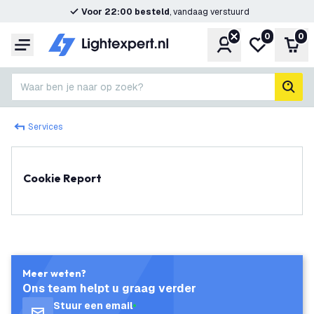
Voor 22:00 besteld
, vandaag verstuurd
0
0
Account
Mijn verlangl
Win
Menu
Waar ben je naar op zoek?
zoek
Services
Cookie Report
Meer weten?
Ons team helpt u graag verder
Stuur een email