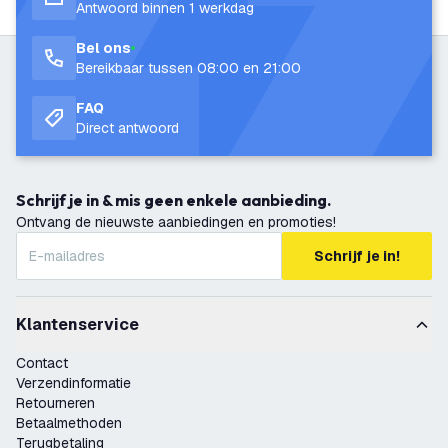
Antwoord binnen 1 werkdag
Bel ons
Bereikbaar tussen 08:00 en 21:00
FAQ
Direct antwoord
Schrijf je in & mis geen enkele aanbieding.
Ontvang de nieuwste aanbiedingen en promoties!
Schrijf je in!
Klantenservice
Contact
Verzendinformatie
Retourneren
Betaalmethoden
Terugbetaling