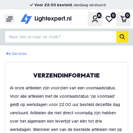
Voor 22:00 besteld
, vandaag verstuurd
0
0
Account
Mijn verlangl
Win
Menu
Waar ben je naar op zoek?
zoek
Services
VERZENDINFORMATIE
Al onze artikelen zijn voorzien van een voorraadstatus.
Voor alle artikelen met de voorraadstatus ‘op voorraad’
geldt op werkdagen voor 22.00 uur besteld dezelfde dag
verstuurd. Artikelen die niet direct voorradig zijn hebben
over het algemeen een levertijd van één tot drie
werkdagen. Wanneer een van de bestelde artikelen niet op