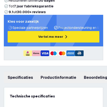
Retourneren binnen
30 dagen
Tot
7 jaar fabrieksgarantie
9.1
uit
30.000+ reviews
Kies voor zakelijk
Speciale partnerprijzen
Projectondersteuning en lichtp
Vertel me meer
+
6
Specificaties
productinformatie
beoordelin
Technische specificaties