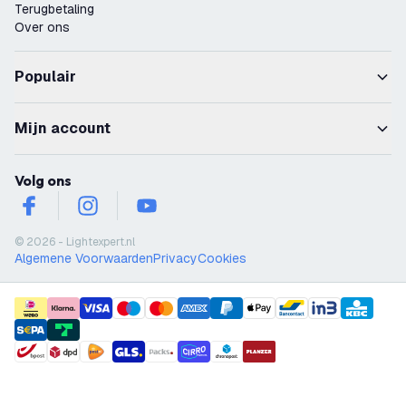
Terugbetaling
Over ons
Populair
Mijn account
Volg ons
facebook
instagram
youtube
© 2026 - Lightexpert.nl
Algemene Voorwaarden
Privacy
Cookies
payment methods
shipment methods