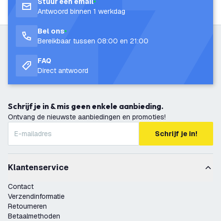
Stuur een email
Antwoord binnen 1 werkdag
Bel ons
Bereikbaar tussen 08:00 en 21:00
FAQ
Direct antwoord
Schrijf je in & mis geen enkele aanbieding.
Ontvang de nieuwste aanbiedingen en promoties!
Schrijf je in!
Klantenservice
Contact
Verzendinformatie
Retourneren
Betaalmethoden