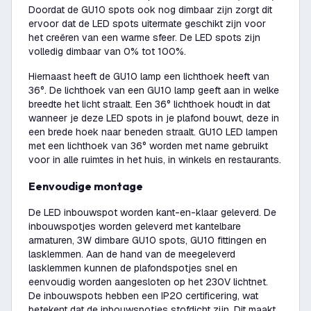
Doordat de GU10 spots ook nog dimbaar zijn zorgt dit
ervoor dat de LED spots uitermate geschikt zijn voor
het creëren van een warme sfeer. De LED spots zijn
volledig dimbaar van 0% tot 100%.
Hiernaast heeft de GU10 lamp een lichthoek heeft van
36°. De lichthoek van een GU10 lamp geeft aan in welke
breedte het licht straalt. Een 36° lichthoek houdt in dat
wanneer je deze LED spots in je plafond bouwt, deze in
een brede hoek naar beneden straalt. GU10 LED lampen
met een lichthoek van 36° worden met name gebruikt
voor in alle ruimtes in het huis, in winkels en restaurants.
Eenvoudige montage
De LED inbouwspot worden kant-en-klaar geleverd. De
inbouwspotjes worden geleverd met kantelbare
armaturen, 3W dimbare GU10 spots, GU10 fittingen en
lasklemmen. Aan de hand van de meegeleverd
lasklemmen kunnen de plafondspotjes snel en
eenvoudig worden aangesloten op het 230V lichtnet.
De inbouwspots hebben een IP20 certificering, wat
betekent dat de inbouwspotjes stofdicht zijn. Dit maakt