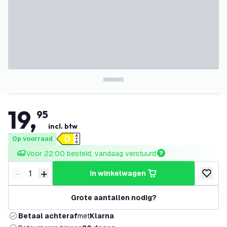
19
,
95
incl. btw
Op voorraad
Voor 22:00 besteld, vandaag verstuurd
-
+
in winkelwagen
Verminder hoeveelheid
Verhoog hoeveelheid
toevoeg
Grote aantallen nodig?
Betaal achteraf
met
Klarna