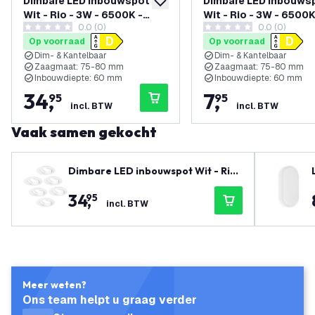
Dimbare LED inbouwspot
Dimbare LED inbouws
toevoegen aan verlanglijst
Wit - Rio - 3W - 6500K -
Wit - Rio - 3W - 6500K
0.0 (0)
0.0 (0)
ø85mm - 6 pack
ø85mm
0 score sterren
0 score sterren
Op voorraad
Op voorraad
Dim- & Kantelbaar
Dim- & Kantelbaar
Zaagmaat: 75-80 mm
Zaagmaat: 75-80 mm
Inbouwdiepte: 60 mm
Inbouwdiepte: 60 mm
34
,
7
,
95
95
incl. BTW
incl. BTW
Vaak samen gekocht
Dimbare LED inbouwspot Wit - Rio
- 3W - 6500K - ø85mm - 6 pack
34
,
95
incl. BTW
Meer weten?
Ons team helpt u graag verder