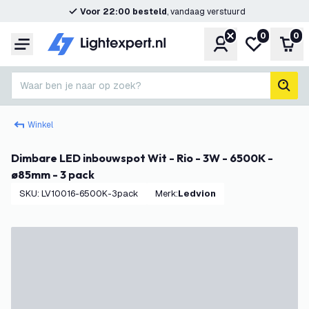
Voor 22:00 besteld
, vandaag verstuurd
0
0
Account
Mijn verlangl
Win
Menu
Waar ben je naar op zoek?
zoek
Winkel
Dimbare LED inbouwspot Wit - Rio - 3W - 6500K -
ø85mm - 3 pack
SKU
:
LV10016-6500K-3pack
Merk
:
Ledvion