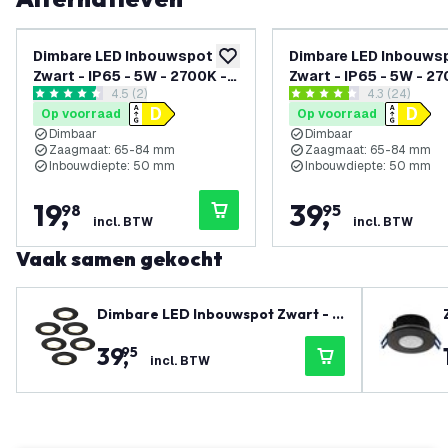
Dimbare LED Inbouwspot
Dimbare LED Inbouws
toevoegen aan verlanglijst
Zwart - IP65 - 5W - 2700K - 5
Zwart - IP65 - 5W - 27
reviews drawer openen
4.5 (2)
reviews draw
4.3 (24)
Jaar Garantie - Geschikt
Jaar Garantie - Gesch
4.5 score sterren
4.3 score sterren
Op voorraad
Op voorraad
voor de Badkamer
voor de Badkamer
Dimbaar
Dimbaar
Zaagmaat: 65-84 mm
Zaagmaat: 65-84 mm
Inbouwdiepte: 50 mm
Inbouwdiepte: 50 mm
19
,
39
,
98
95
incl. BTW
incl. BTW
Vaak samen gekocht
Dimbare LED Inbouwspot Zwart - I
P65 - 5W - 2700K - 5 Jaar Garantie
39
,
95
- Geschikt voor de Badkamer
incl. BTW