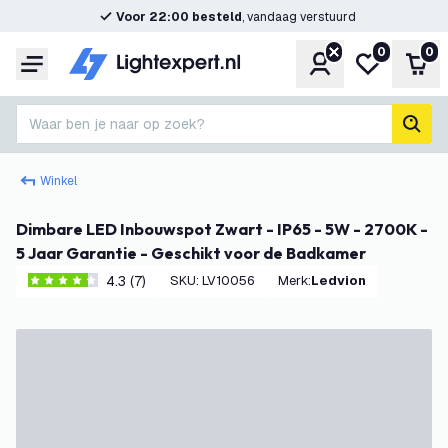
Voor 22:00 besteld
, vandaag verstuurd
0
0
Account
Mijn verlangl
Win
Menu
Waar ben je naar op zoek?
zoek
Winkel
Dimbare LED Inbouwspot Zwart - IP65 - 5W - 2700K -
5 Jaar Garantie - Geschikt voor de Badkamer
4.3 (7)
SKU
:
LV10056
Merk
:
Ledvion
4.3 score sterren