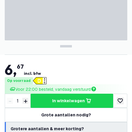
6
,
67
incl. btw
Op voorraad
Voor 22:00 besteld, vandaag verstuurd
-
+
in winkelwagen
Verminder hoeveelheid
Verhoog hoeveelheid
toevoeg
Grote aantallen nodig?
Grotere aantallen & meer korting?