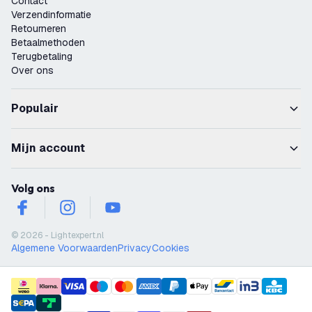
Contact
Verzendinformatie
Retourneren
Betaalmethoden
Terugbetaling
Over ons
Populair
Mijn account
Volg ons
facebook
instagram
youtube
© 2026 - Lightexpert.nl
Algemene Voorwaarden
Privacy
Cookies
payment methods