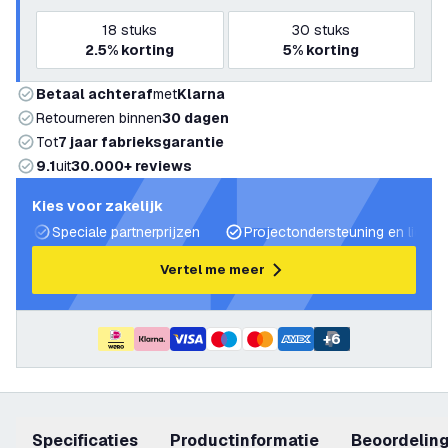
18
stuks
30
stuks
2.5%
korting
5%
korting
Betaal achteraf
met
Klarna
Retourneren binnen
30 dagen
Tot
7 jaar fabrieksgarantie
9.1
uit
30.000+ reviews
Kies voor zakelijk
Speciale partnerprijzen
Projectondersteuning en lichtp
Vertel me meer
+
6
Specificaties
productinformatie
beoordelin