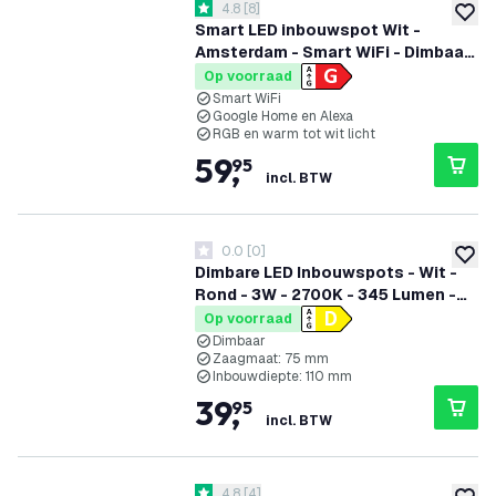
reviews drawer openen
4.8
[
8
]
4.8 score sterren
toevoe
Smart LED inbouwspot Wit -
Amsterdam - Smart WiFi - Dimbaar
- RGB+CCT - 6 pack
Op voorraad
Smart WiFi
Google Home en Alexa
RGB en warm tot wit licht
59
,
95
incl. BTW
0.0
[
0
]
0 score sterren
toevoe
Dimbare LED Inbouwspots - Wit -
Rond - 3W - 2700K - 345 Lumen -
ø81mm - 6 pack
Op voorraad
Dimbaar
Zaagmaat: 75 mm
Inbouwdiepte: 110 mm
39
,
95
incl. BTW
reviews drawer openen
4.8
[
4
]