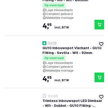
Fitting - Rio - Wit - ø85mm
Op voorraad
Lage inbouwdiepte
Compleet geleverd
Makkelijke montage
4
,
95
incl. BTW
reviews drawer openen
5.0
[
1
]
5 score sterren
toevoe
GU10 Inbouwspot Vierkant - GU10
Fitting - Sevilla - Wit - 92mm
Op voorraad
Lage inbouwdiepte
Compleet geleverd
Makkelijke montage
4
,
95
incl. BTW
0.0
[
0
]
0 score sterren
toevoe
Trimless Inbouwspot LED Dimbaar
- Wit - Dubbel - GU10 Fitting -