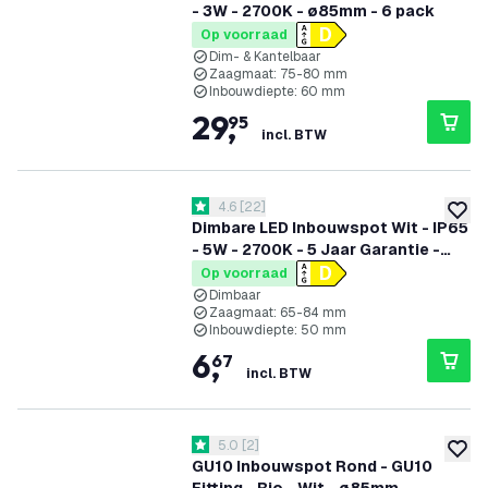
- 3W - 2700K - ø85mm - 6 pack
Op voorraad
Dim- & Kantelbaar
Zaagmaat: 75-80 mm
Inbouwdiepte: 60 mm
29
,
95
incl. BTW
reviews drawer openen
4.6
[
22
]
4.6 score sterren
toevoe
Dimbare LED Inbouwspot Wit - IP65
- 5W - 2700K - 5 Jaar Garantie -
Geschikt voor de Badkamer
Op voorraad
Dimbaar
Zaagmaat: 65-84 mm
Inbouwdiepte: 50 mm
6
,
67
incl. BTW
reviews drawer openen
5.0
[
2
]
5 score sterren
toevoe
GU10 Inbouwspot Rond - GU10