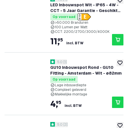
4.8 score sterren
toevoe
LED Inbouwspot Wit - IP65 - 4W -
CCT - 5 Jaar Garantie - Geschikt
voor de Badkamer
Op voorraad
>50.000 Branduren
100 Lumen per Watt
CCT: 2200/2700/3000/4000K
11
,
95
incl. BTW
reviews drawer openen
5.0
[
1
]
5 score sterren
toevoe
GU10 Inbouwspot Rond - GU10
Fitting - Amsterdam - Wit - ø82mm
Op voorraad
Lage inbouwdiepte
Compleet geleverd
Makkelijke montage
4
,
95
incl. BTW
reviews drawer openen
5.0
[
3
]
5 score sterren