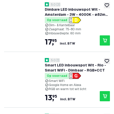
reviews drawer openen
5.0
[
3
]
5 score sterren
toevoe
Dimbare LED inbouwspot Wit -
Amsterdam - 3W - 4000K - ø82mm
- 3 pack
Op voorraad
Dim- & Kantelbaar
Zaagmaat: 75-80 mm
Inbouwdiepte: 60 mm
17
,
95
incl. BTW
reviews drawer openen
5.0
[
1
]
5 score sterren
toevoe
Smart LED inbouwspot Wit - Rio -
Smart WiFi - Dimbaar - RGB+CCT
Op voorraad
Smart WiFi
Google Home en Alexa
RGB en warm tot wit licht
13
,
95
incl. BTW