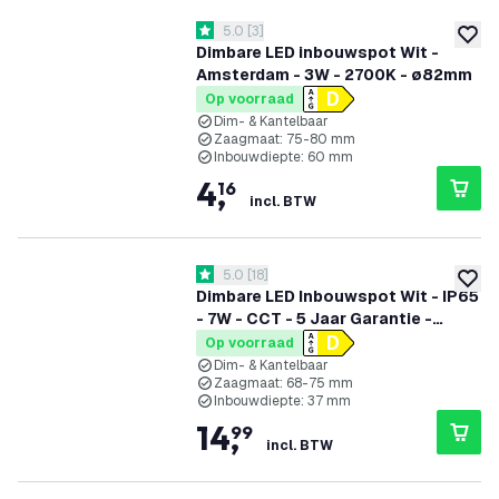
reviews drawer openen
5.0
[
3
]
5 score sterren
toevoe
Dimbare LED inbouwspot Wit -
Amsterdam - 3W - 2700K - ø82mm
Op voorraad
Dim- & Kantelbaar
Zaagmaat: 75-80 mm
Inbouwdiepte: 60 mm
4
,
16
incl. BTW
reviews drawer openen
5.0
[
18
]
5 score sterren
toevoe
Dimbare LED Inbouwspot Wit - IP65
- 7W - CCT - 5 Jaar Garantie -
Geschikt voor de Badkamer
Op voorraad
Dim- & Kantelbaar
Zaagmaat: 68-75 mm
Inbouwdiepte: 37 mm
14
,
99
incl. BTW