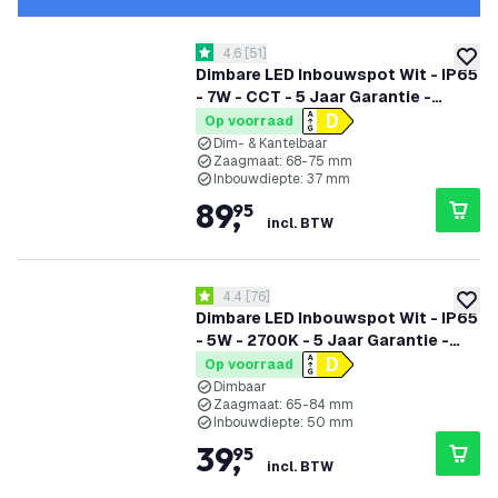
reviews drawer openen
4.6
[
51
]
4.6 score sterren
toevoe
Dimbare LED Inbouwspot Wit - IP65
- 7W - CCT - 5 Jaar Garantie -
Geschikt voor de Badkamer
Op voorraad
Dim- & Kantelbaar
Zaagmaat: 68-75 mm
Inbouwdiepte: 37 mm
89
,
95
incl. BTW
reviews drawer openen
4.4
[
76
]
4.4 score sterren
toevoe
Dimbare LED Inbouwspot Wit - IP65
- 5W - 2700K - 5 Jaar Garantie -
Geschikt voor de Badkamer
Op voorraad
Dimbaar
Zaagmaat: 65-84 mm
Inbouwdiepte: 50 mm
39
,
95
incl. BTW