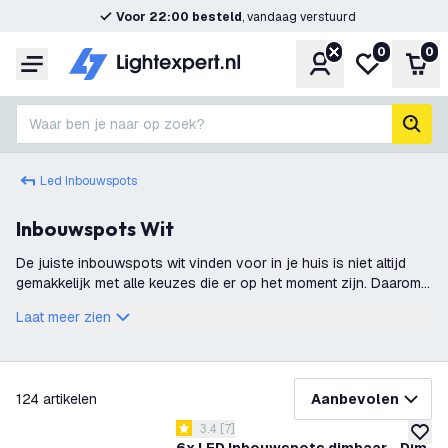
Voor 22:00 besteld
, vandaag verstuurd
0
0
Account
Mijn verlangl
Win
Menu
Waar ben je naar op zoek?
zoek
Led Inbouwspots
Inbouwspots Wit
De juiste inbouwspots wit vinden voor in je huis is niet altijd
gemakkelijk met alle keuzes die er op het moment zijn. Daarom
proberen wij jou zo goed mogelijk te helpen bij het kiezen van
Laat meer zien
een nieuwe
filteren
124
artikelen
Aanbevolen
reviews drawer openen
3.4
[
7
]
3.4 score sterren
toevoe