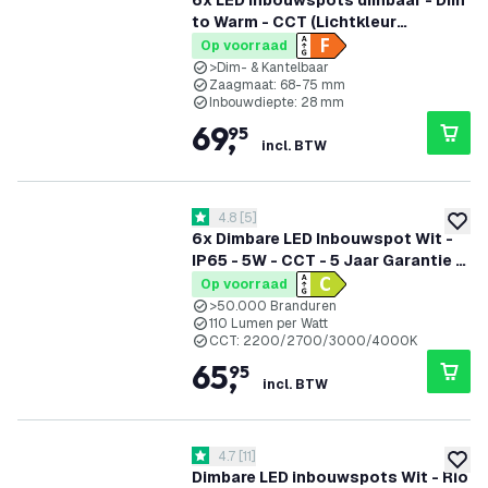
6x LED Inbouwspots dimbaar - Dim
to Warm - CCT (Lichtkleur
instelbaar) - 5W/7W - IP65 - Wit -
Op voorraad
Kantelbaar - Aluminium - 5 jaar
>Dim- & Kantelbaar
Zaagmaat: 68-75 mm
garantie
Inbouwdiepte: 28 mm
69
,
95
incl. BTW
reviews drawer openen
4.8
[
5
]
4.8 score sterren
toevoe
6x Dimbare LED Inbouwspot Wit -
IP65 - 5W - CCT - 5 Jaar Garantie -
Geschikt voor de Badkamer
Op voorraad
>50.000 Branduren
110 Lumen per Watt
CCT: 2200/2700/3000/4000K
65
,
95
incl. BTW
reviews drawer openen
4.7
[
11
]
4.7 score sterren
toevoe
Dimbare LED inbouwspots Wit - Rio