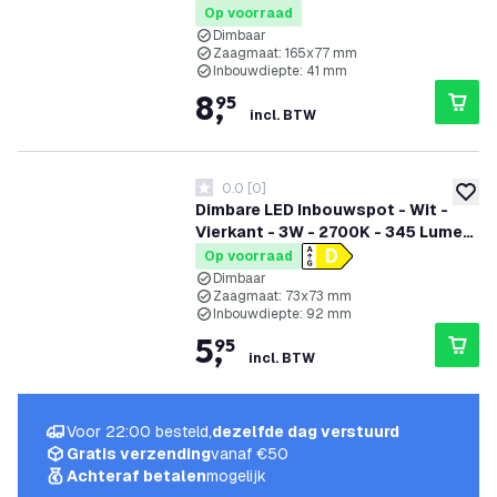
130x130mm
Op voorraad
Dimbaar
Zaagmaat: 165x77 mm
Inbouwdiepte: 41 mm
8
,
95
incl. BTW
0.0
[
0
]
0 score sterren
toevoe
Dimbare LED Inbouwspot - Wit -
Vierkant - 3W - 2700K - 345 Lumen
- 85x85mm
Op voorraad
Dimbaar
Zaagmaat: 73x73 mm
Inbouwdiepte: 92 mm
5
,
95
incl. BTW
Voor 22:00 besteld,
dezelfde dag verstuurd
Gratis verzending
vanaf €50
Achteraf betalen
mogelijk