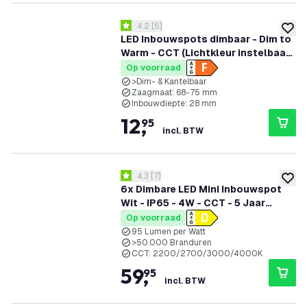
reviews drawer openen
4.2
[
5
]
4.2 score sterren
toevoe
LED Inbouwspots dimbaar - Dim to
Warm - CCT (Lichtkleur instelbaar)
- 5W/7W - IP65 - Wit - Kantelbaar -
Op voorraad
Aluminium - 5 jaar garantie
>Dim- & Kantelbaar
Zaagmaat: 68-75 mm
Inbouwdiepte: 28 mm
12
,
95
incl. BTW
reviews drawer openen
4.3
[
7
]
4.3 score sterren
toevoe
6x Dimbare LED Mini Inbouwspot
Wit - IP65 - 4W - CCT - 5 Jaar
Garantie - Geschikt voor de
Op voorraad
Badkamer
95 Lumen per Watt
>50.000 Branduren
CCT: 2200/2700/3000/4000K
59
,
95
incl. BTW