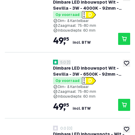
toevoe
Dimbare LED inbouwspot Wit -
Sevilla - 3W - 4000K - 92mm -
Vierkant - 6 pack
Op voorraad
Dim- & Kantelbaar
Zaagmaat: 75-80 mm
Inbouwdiepte: 60 mm
49
,
95
incl. BTW
reviews drawer openen
5.0
[
1
]
5 score sterren
toevoe
Dimbare LED inbouwspot Wit -
Sevilla - 3W - 6500K - 92mm -
Vierkant - 6 pack
Op voorraad
Dim- & Kantelbaar
Zaagmaat: 75-80 mm
Inbouwdiepte: 60 mm
49
,
95
incl. BTW
0.0
[
0
]
0 score sterren
toevoe
Dimbare LED Inbouwspots - Wit -