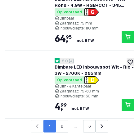
Rond - 4.9W - RGB+CCT - 345
Lumen - ø81mm - 6 pack
Op voorraad
Dimbaar
Zaagmaat: 75 mm
Inbouwdiepte: 110 mm
64
,
95
incl. BTW
reviews drawer openen
5.0
[
4
]
5 score sterren
toevoe
Dimbare LED inbouwspot Wit - Rio -
3W - 2700K - ø85mm
Op voorraad
Dim- & Kantelbaar
Zaagmaat: 75-80 mm
Inbouwdiepte: 60 mm
4
,
99
incl. BTW
1
2
...
6
Vorige
Volgende