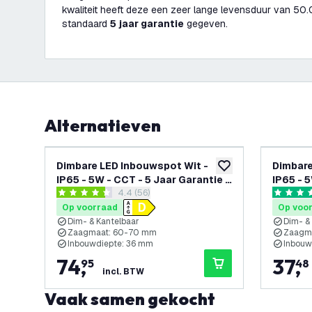
kwaliteit heeft deze een zeer lange levensduur van 50
standaard
5 jaar garantie
gegeven.
Alternatieven
Dimbare LED Inbouwspot Wit -
Dimbare
toevoegen aan verlan
IP65 - 5W - CCT - 5 Jaar Garantie -
IP65 - 5
reviews drawer openen
4.4 (56)
Geschikt voor de Badkamer
Geschik
4.4 score sterren
4.8 score
Op voorraad
Op voo
Dim- & Kantelbaar
Dim- &
Zaagmaat: 60-70 mm
Zaagm
Inbouwdiepte: 36 mm
Inbouw
74
,
37
,
95
48
incl. BTW
Vaak samen gekocht