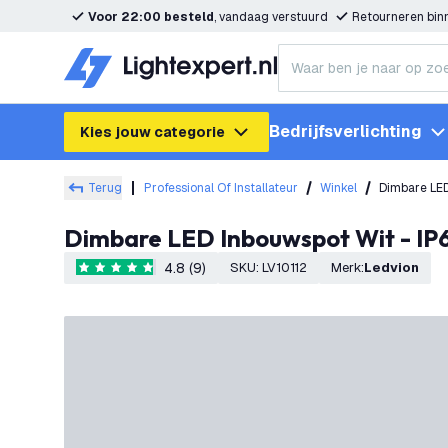
Voor 22:00 besteld
, vandaag verstuurd
Retourneren bi
Bedrijfsverlichting
Kies jouw categorie
Terug
Professional Of Installateur
Winkel
Dimbare LED
Dimbare LED Inbouwspot Wit - IP
4.8 (9)
SKU
:
LV10112
Merk
:
Ledvion
4.8 score sterren