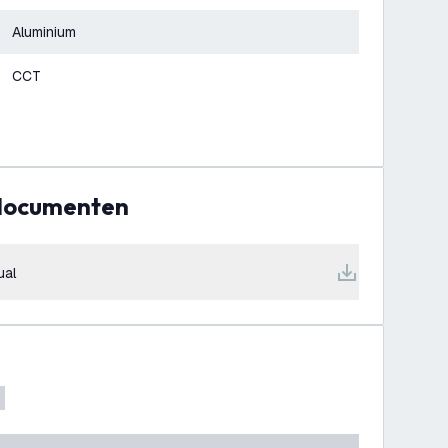
Aluminium
CCT
 documenten
ual