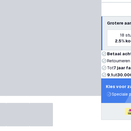
Grotere aa
18
st
2.5%
ko
Betaal ach
Retourneren
Tot
7 jaar f
9.1
uit
30.00
Kies voor z
Speciale p