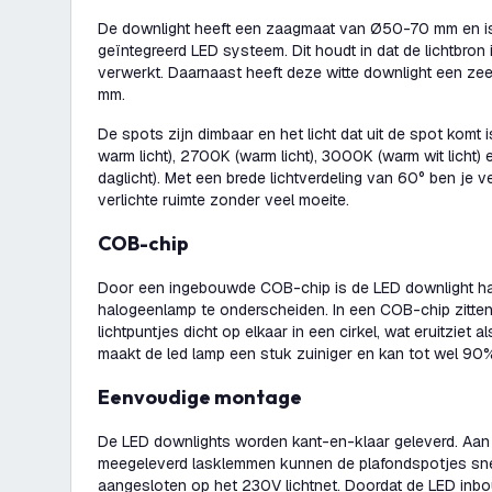
De downlight heeft een zaagmaat van Ø50-70 mm en i
geïntegreerd LED systeem. Dit houdt in dat de lichtbron
verwerkt. Daarnaast heeft deze witte downlight een ze
mm.
De spots zijn dimbaar en het licht dat uit de spot komt 
warm licht), 2700K (warm licht), 3000K (warm wit licht)
daglicht). Met een brede lichtverdeling van 60° ben je
verlichte ruimte zonder veel moeite.
COB-chip
Door een ingebouwde COB-chip is de LED downlight h
halogeenlamp te onderscheiden. In een COB-chip zitten
lichtpuntjes dicht op elkaar in een cirkel, wat eruitziet al
maakt de led lamp een stuk zuiniger en kan tot wel 90
Eenvoudige montage
De LED downlights worden kant-en-klaar geleverd. Aan
meegeleverd lasklemmen kunnen de plafondspotjes sn
aangesloten op het 230V lichtnet. Doordat de LED in