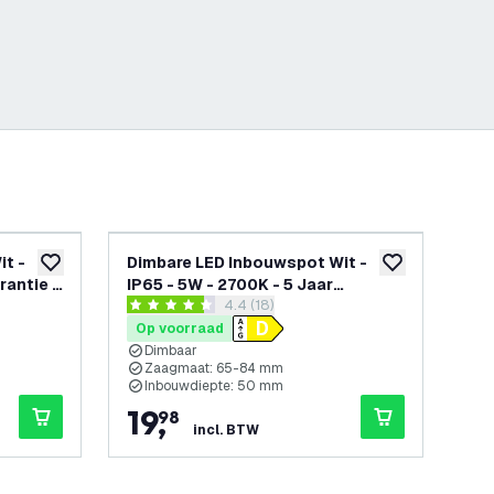
t -
Dimbare LED Inbouwspot Wit -
Di
toevoegen aan verlanglijst
toevoegen aan v
rantie -
IP65 - 5W - 2700K - 5 Jaar
IP6
openen
reviews drawer openen
4.4 (18)
r
Garantie - Geschikt voor de
Gar
4.4 score sterren
4.6 
Badkamer
Ba
Op voorraad
Op
Dimbaar
D
Zaagmaat: 65-84 mm
Z
Inbouwdiepte: 50 mm
I
19
,
6
98
incl. BTW