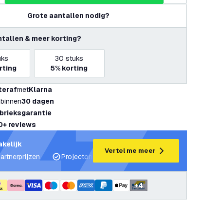
Grote aantallen nodig?
ntallen & meer korting?
uks
30
stuks
rting
5%
korting
teraf
met
Klarna
 binnen
30 dagen
abrieksgarantie
0+ reviews
akelijk
Vertel me meer
artnerprijzen
Projectondersteuning en lichtplannen
Desku
+
4