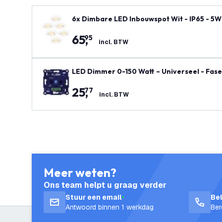
6x Dimbare LED Inbouwspot Wit - IP65 - 5W
65
,
95
incl. BTW
LED Dimmer 0-150 Watt – Universeel - Fase
25
,
77
incl. BTW
Meer weten?
Ons team helpt u graag verder
Stuur een email
Be
Antwoord binnen 1 werkdag
Ber