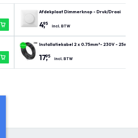
Afdekplaat Dimmerknop - Druk/Draai
4
,
95
incl. BTW
Installatiekabel 2 x 0.75mm²- 230V - 25m Rol
17
,
95
incl. BTW