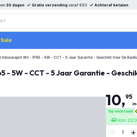
nnen
30 dagen
Gratis verzending
vanaf €50
Achteraf betalen
Sale
 Inbouwspot Wit - IP65 - 5W - CCT - 5 Jaar Garantie - Geschikt Voor De Bad
65 - 5W - CCT - 5 Jaar Garantie - Gesch
10
,
95
in
Op voorraad
Voor 22:0
-
+
Verminder 
V