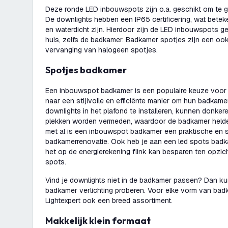
Deze ronde LED inbouwspots zijn o.a. geschikt om te ge
De downlights hebben een IP65 certificering, wat betek
en waterdicht zijn. Hierdoor zijn de LED inbouwspots ge
huis, zelfs de badkamer. Badkamer spotjes zijn een oo
vervanging van halogeen spotjes.
Spotjes badkamer
Een inbouwspot badkamer is een populaire keuze voor
naar een stijlvolle en efficiënte manier om hun badkamer
downlights in het plafond te installeren, kunnen donke
plekken worden vermeden, waardoor de badkamer helderd
met al is een inbouwspot badkamer een praktische en st
badkamerrenovatie. Ook heb je aan een led spots badk
het op de energierekening flink kan besparen ten opzi
spots.
Vind je downlights niet in de badkamer passen? Dan 
badkamer verlichting proberen. Voor elke vorm van ba
Lightexpert ook een breed assortiment.
Makkelijk klein formaat