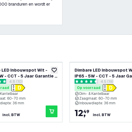
.000 branduren en wordt er
 LED Inbouwspot Wit -
Dimbare LED Inbouwspot Wi
glijst
toevoegen aan verlanglijst
W - CCT - 5 Jaar Garantie -
IP65 - 5W - CCT - 5 Jaar Ga
reviews drawer openen
4.8 (10)
reviews drawer 
4.5 (19)
t voor de Badkamer
Geschikt voor de Badkame
 sterren
4.5 score sterren
rraad
Op voorraad
 Kantelbaar
Dim- & Kantelbaar
aat: 60-70 mm
Zaagmaat: 60-70 mm
diepte: 36 mm
Inbouwdiepte: 36 mm
12
,
49
incl. BTW
incl. BTW