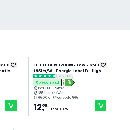
 1800
LED TL Buis 120CM - 18W - 6500K -
LED
toevoegen aan verlanglijst
toevoegen aan v
antie
185lm/W - Energie Label B - High
15
openen
reviews drawer openen
4.7 (136)
Efficiency
Eff
4.7 score sterren
4.4 
Op voorraad
Op
Incl. LED Starter
L
185 Lumen/Watt
I
6500K - (Kleurcode 865)
4
12
,
4
95
incl. BTW