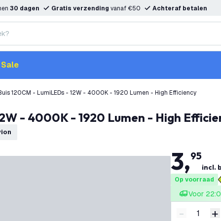
nnen
30 dagen
Gratis verzending
vanaf €50
Achteraf betalen
Sale
Buis 120CM - LumiLEDs - 12W - 4000K - 1920 Lumen - High Efficiency
12W - 4000K - 1920 Lumen - High Efficie
vion
3
,
95
incl. 
Op voorraad
Voor 22:0
-
+
Verminder 
V