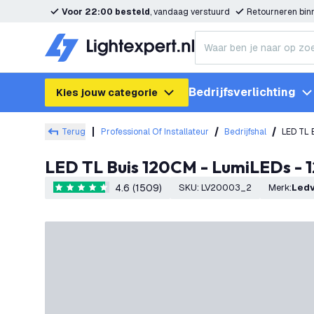
Voor 22:00 besteld
, vandaag verstuurd
Retourneren bi
Bedrijfsverlichting
Kies jouw categorie
Terug
Professional Of Installateur
Bedrijfshal
LED TL 
LED TL Buis 120CM - LumiLEDs - 
4.6 (1509)
SKU
:
LV20003_2
Merk
:
Led
4.6 score sterren