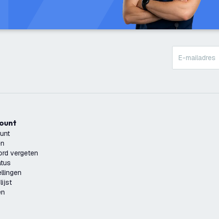
count
unt
en
rd vergeten
atus
llingen
ijst
en