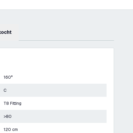
kocht
160°
C
T8 Fitting
>80
120 cm