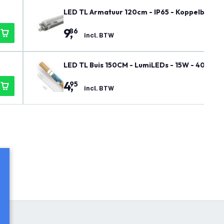
LED TL Armatuur 120cm - IP65 - Koppelbaar - 
9
,
86
incl. BTW
LED TL Buis 150CM - LumiLEDs - 15W - 4000K -
4
,
95
incl. BTW