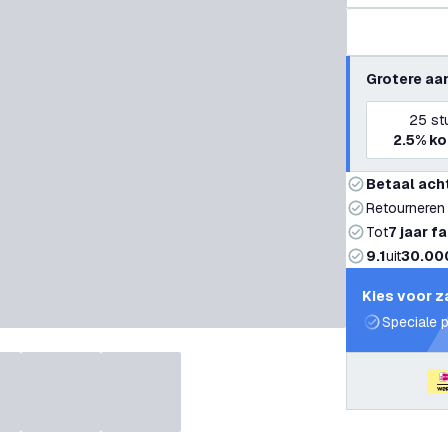
Grotere aa
25
st
2.5%
ko
Betaal ach
Retourneren
Tot
7 jaar f
9.1
uit
30.00
Kies voor z
Speciale p