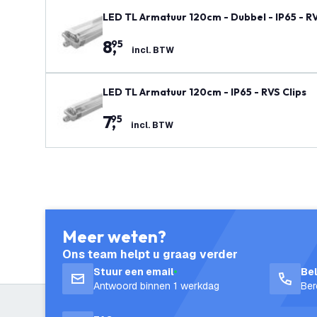
LED TL Armatuur 120cm - Dubbel - IP65 - RV
8
,
95
incl. BTW
LED TL Armatuur 120cm - IP65 - RVS Clips
7
,
95
incl. BTW
Meer weten?
Ons team helpt u graag verder
Stuur een email
Be
Antwoord binnen 1 werkdag
Ber