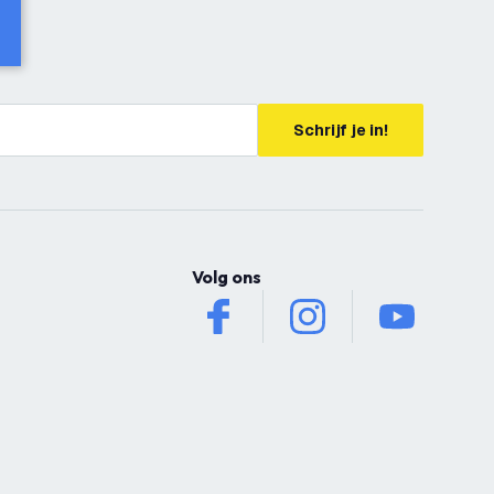
Schrijf je in!
Volg ons
facebook
instagram
youtube