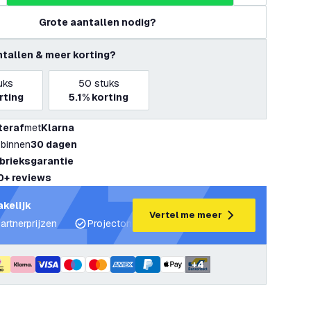
Grote aantallen nodig?
ntallen & meer korting?
uks
50
stuks
rting
5.1%
korting
teraf
met
Klarna
 binnen
30 dagen
abrieksgarantie
0+ reviews
akelijk
Vertel me meer
artnerprijzen
Projectondersteuning en lichtplannen
Desku
+
4