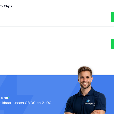
S Clips
l ons
eikbaar tussen 08:00 en 21:00