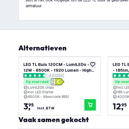
slot is het ook mogelijk om de LED TL buis te gebruike
armatuur.
Alternatieven
LED TL Buis 120CM - LumiLEDs -
LED TL 
toevoegen aan verlan
12W - 6500K - 1920 Lumen - High
- 185lm
reviews drawer openen
4.6 (992)
Efficiency
Efficie
4.6 score sterren
4.7 score
Op voorraad
Op voo
LumiLEDS chips
Incl. L
Incl. LED Starter
185 Lu
6500K - (Kleurcode 865)
4000K 
3
,
12
,
95
95
incl. BTW
Vaak samen gekocht