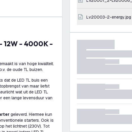
LV20001_2-LV20006
lv20003-2-energy.jpg
maakt is van hoge kwaliteit.
o.v. de oude TL buizen.
s dat de LED TL buis een
topbrengst van maar liefst
eurlicht wat uit de LED TL
ver een lange levensduur van
arter
geleverd. Hiermee kun
nventionele starters. Ook is
op het lichtnet (230V). Tot