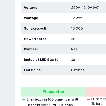
Voltage
220V - 240V (AC)
Wattage
12 Watt
Schakelcycli
15 000
Powerfactor
>0,7
Dimbaar
Nee
Inclusief LED Starter
Ja
Led Chips
Lumileds
Pluspunten
Er zit ma
Energiezuinig 160 Lumen per Watt
TL buis
Beschikt over LumiLEDs chips