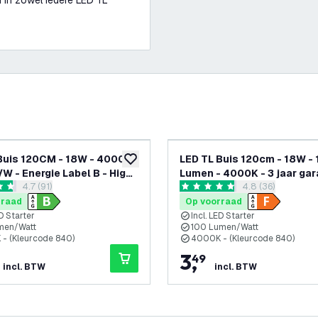
n in zowel iedere LED TL
Buis 120CM - 18W - 4000K
LED TL Buis 120cm - 18W -
glijst
toevoegen aan verlanglijst
/W - Energie Label B - High
Lumen - 4000K - 3 jaar gar
reviews drawer openen
4.7 (91)
reviews drawer 
4.8 (36)
ncy
 sterren
4.8 score sterren
rraad
Op voorraad
ED Starter
Incl. LED Starter
men/Watt
100 Lumen/Watt
- (Kleurcode 840)
4000K - (Kleurcode 840)
3
,
49
incl. BTW
incl. BTW