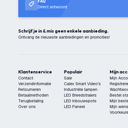
FAQ
Direct antwoord
Schrijf je in & mis geen enkele aanbieding.
Ontvang de nieuwste aanbiedingen en promoties!
Klantenservice
Populair
Mijn ac
Contact
Sale
Mijn Acco
Verzendinformatie
Calex Smart Video's
Registrer
Retourneren
Industriële lampen
Wachtwoo
Betaalmethoden
LED Breedstralers
Bestel st
Terugbetaling
LED Inbouwspots
Mijn beste
Over ons
LED Paneel
Mijn wensl
Voorkeur