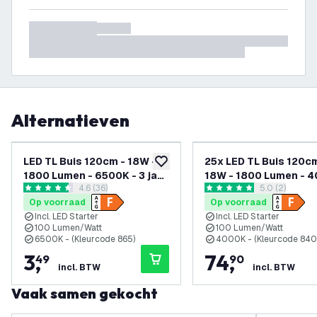
Alternatieven
LED TL Buis 120cm - 18W -
25x LED TL Buis 120cm
toevoegen aan verlanglijst
1800 Lumen - 6500K - 3 jaar
18W - 1800 Lumen - 4
reviews drawer openen
4.6 (36)
reviews draw
5.0 (2)
garantie
3 jaar garantie
4.6 score sterren
5 score sterren
Op voorraad
Op voorraad
Incl. LED Starter
Incl. LED Starter
100 Lumen/Watt
100 Lumen/Watt
6500K - (Kleurcode 865)
4000K - (Kleurcode 840
3
,
74
,
49
90
incl. BTW
incl. BTW
Vaak samen gekocht