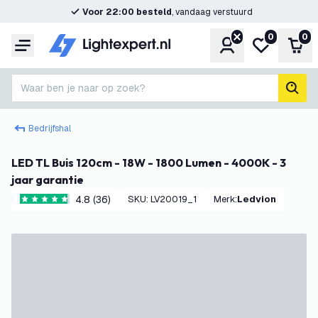
Voor 22:00 besteld
, vandaag verstuurd
0
0
Account
Mijn verlangl
Win
Menu
Waar ben je naar op zoek?
zoek
Bedrijfshal
LED TL Buis 120cm - 18W - 1800 Lumen - 4000K - 3
jaar garantie
4.8 (36)
SKU
:
LV20019_1
Merk
:
Ledvion
4.8 score sterren