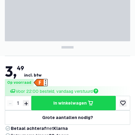
3
,
49
incl. btw
Op voorraad
Voor 22:00 besteld, vandaag verstuurd
-
+
in winkelwagen
Verminder hoeveelheid
Verhoog hoeveelheid
toevoeg
Grote aantallen nodig?
Betaal achteraf
met
Klarna