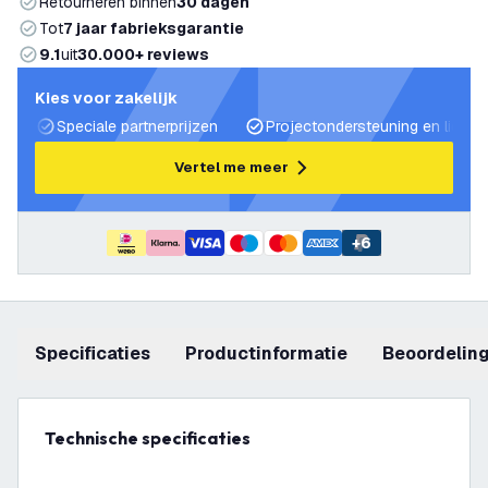
Retourneren binnen
30 dagen
Tot
7 jaar fabrieksgarantie
9.1
uit
30.000+ reviews
Kies voor zakelijk
Speciale partnerprijzen
Projectondersteuning en lichtp
Vertel me meer
+
6
Specificaties
productinformatie
beoordelin
Technische specificaties