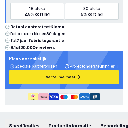
18
stuks
30
stuks
2.5%
korting
5%
korting
Betaal achteraf
met
Klarna
Retourneren binnen
30 dagen
Tot
7 jaar fabrieksgarantie
9.1
uit
30.000+ reviews
Kies voor zakelijk
Speciale partnerprijzen
Projectondersteuning en lichtp
Vertel me meer
+
6
Specificaties
productinformatie
beoordelin