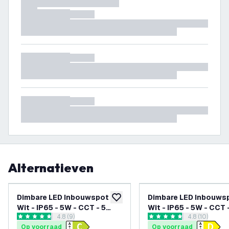
Alternatieven
Dimbare LED Inbouwspot
Dimbare LED Inbouws
toevoegen aan verlanglijst
Wit - IP65 - 5W - CCT - 5
Wit - IP65 - 5W - CCT 
reviews drawer openen
4.8 (9)
reviews draw
4.8 (10)
Jaar Garantie - Geschikt
Jaar Garantie - Gesch
4.8 score sterren
4.8 score sterren
Op voorraad
Op voorraad
voor de Badkamer
voor de Badkamer