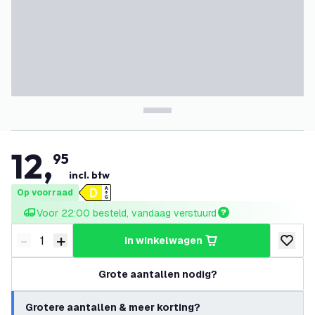
12
,
95
incl. btw
Op voorraad
Voor 22:00 besteld, vandaag verstuurd
-
+
in winkelwagen
Verminder hoeveelheid
Verhoog hoeveelheid
toevoeg
Grote aantallen nodig?
Grotere aantallen & meer korting?