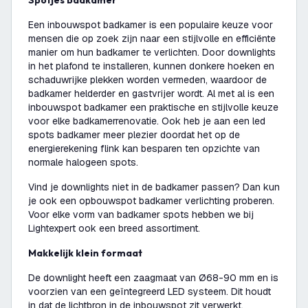
Spotjes badkamer
Een inbouwspot badkamer is een populaire keuze voor
mensen die op zoek zijn naar een stijlvolle en efficiënte
manier om hun badkamer te verlichten. Door downlights
in het plafond te installeren, kunnen donkere hoeken en
schaduwrijke plekken worden vermeden, waardoor de
badkamer helderder en gastvrijer wordt. Al met al is een
inbouwspot badkamer een praktische en stijlvolle keuze
voor elke badkamerrenovatie. Ook heb je aan een led
spots badkamer meer plezier doordat het op de
energierekening flink kan besparen ten opzichte van
normale halogeen spots.
Vind je downlights niet in de badkamer passen? Dan kun
je ook een opbouwspot badkamer verlichting proberen.
Voor elke vorm van badkamer spots hebben we bij
Lightexpert ook een breed assortiment.
Makkelijk klein formaat
De downlight heeft een zaagmaat van Ø68-90 mm en is
voorzien van een geïntegreerd LED systeem. Dit houdt
in dat de lichtbron in de inbouwspot zit verwerkt.