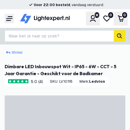
Voor 22:00 besteld
, vandaag verstuurd
0
0
Account
Mijn verlangl
Win
Menu
Waar ben je naar op zoek?
zoek
Winkel
Dimbare LED Inbouwspot Wit - IP65 - 6W - CCT - 5
Jaar Garantie - Geschikt voor de Badkamer
5.0 (4)
SKU
:
LV10118
Merk
:
Ledvion
5 score sterren