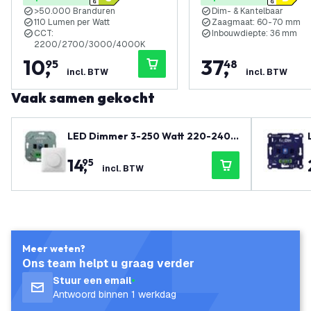
>50.000 Branduren
Dim- & Kantelbaar
110 Lumen per Watt
Zaagmaat: 60-70 mm
CCT:
Inbouwdiepte: 36 mm
2200/2700/3000/4000K
10
,
37
,
95
48
incl. BTW
incl. BTW
Vaak samen gekocht
LED Dimmer 3-250 Watt 220-240V
- Fase Afsnijding - Universeel - Co
14
,
95
mpleet
incl. BTW
Meer weten?
Ons team helpt u graag verder
Stuur een email
Antwoord binnen 1 werkdag