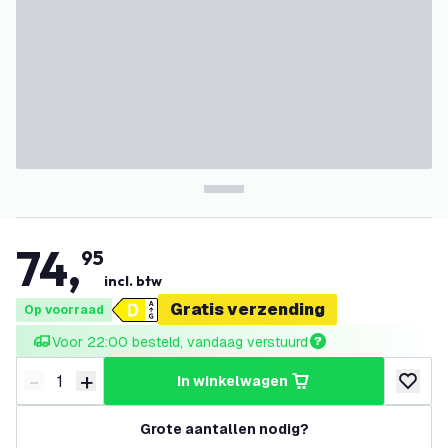
74
,
95
incl. btw
Gratis verzending
Op voorraad
Voor 22:00 besteld, vandaag verstuurd
-
+
in winkelwagen
Verminder hoeveelheid
Verhoog hoeveelheid
toevoeg
Grote aantallen nodig?