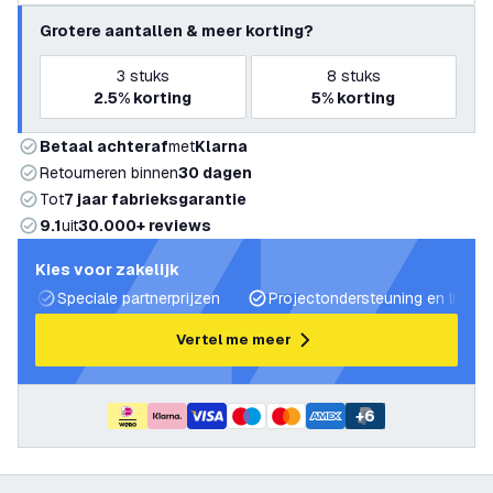
Grotere aantallen & meer korting?
3
stuks
8
stuks
2.5%
korting
5%
korting
Betaal achteraf
met
Klarna
Retourneren binnen
30 dagen
Tot
7 jaar fabrieksgarantie
9.1
uit
30.000+ reviews
Kies voor zakelijk
Speciale partnerprijzen
Projectondersteuning en lichtp
Vertel me meer
+
6