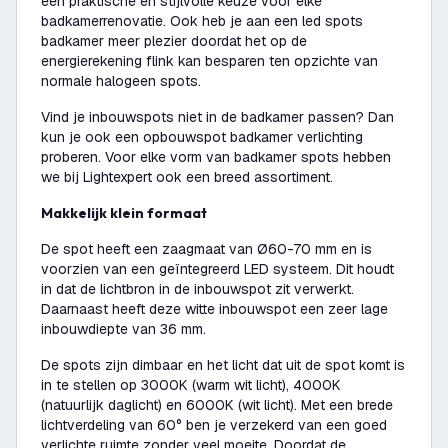
een praktische en stijlvolle keuze voor elke
badkamerrenovatie. Ook heb je aan een led spots
badkamer meer plezier doordat het op de
energierekening flink kan besparen ten opzichte van
normale halogeen spots.
Vind je inbouwspots niet in de badkamer passen? Dan
kun je ook een opbouwspot badkamer verlichting
proberen. Voor elke vorm van badkamer spots hebben
we bij Lightexpert ook een breed assortiment.
Makkelijk klein formaat
De spot heeft een zaagmaat van Ø60-70 mm en is
voorzien van een geïntegreerd LED systeem. Dit houdt
in dat de lichtbron in de inbouwspot zit verwerkt.
Daarnaast heeft deze witte inbouwspot een zeer lage
inbouwdiepte van 36 mm.
De spots zijn dimbaar en het licht dat uit de spot komt is
in te stellen op 3000K (warm wit licht), 4000K
(natuurlijk daglicht) en 6000K (wit licht). Met een brede
lichtverdeling van 60° ben je verzekerd van een goed
verlichte ruimte zonder veel moeite. Doordat de