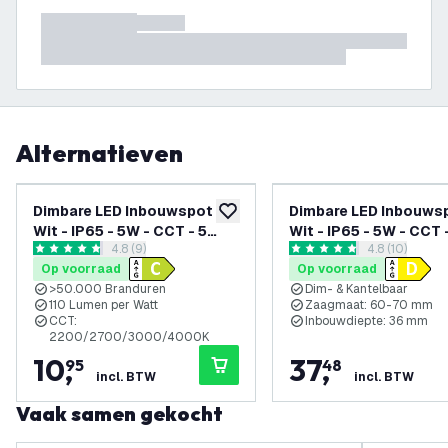
Alternatieven
Dimbare LED Inbouwspot
Dimbare LED Inbouws
toevoegen aan verlanglijst
Wit - IP65 - 5W - CCT - 5
Wit - IP65 - 5W - CCT 
reviews drawer openen
4.8 (9)
reviews draw
4.8 (10)
Jaar Garantie - Geschikt
Jaar Garantie - Gesch
4.8 score sterren
4.8 score sterren
Op voorraad
Op voorraad
voor de Badkamer
voor de Badkamer
>50.000 Branduren
Dim- & Kantelbaar
110 Lumen per Watt
Zaagmaat: 60-70 mm
CCT:
Inbouwdiepte: 36 mm
2200/2700/3000/4000K
10
,
37
,
95
48
incl. BTW
incl. BTW
Vaak samen gekocht