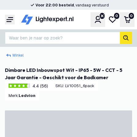
Voor 22:00 besteld
, vandaag verstuurd
0
0
Account
Mijn verlangl
Win
Menu
Waar ben je naar op zoek?
zoek
Winkel
Dimbare LED Inbouwspot Wit - IP65 - 5W - CCT - 5
Jaar Garantie - Geschikt voor de Badkamer
4.4 (56)
SKU
:
LV10051_6pack
4.4 score sterren
Merk
:
Ledvion