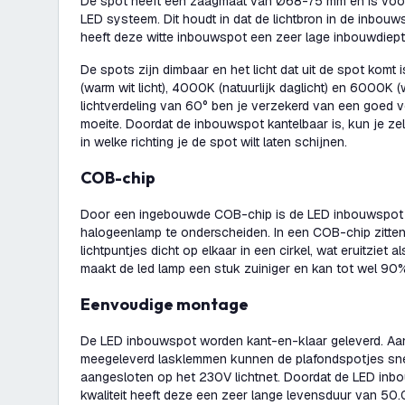
De spot heeft een zaagmaat van Ø68-75 mm en is voor
LED systeem. Dit houdt in dat de lichtbron in de inbouw
heeft deze witte inbouwspot een zeer lage inbouwdiep
De spots zijn dimbaar en het licht dat uit de spot komt 
(warm wit licht), 4000K (natuurlijk daglicht) en 6000K (w
lichtverdeling van 60° ben je verzekerd van een goed v
moeite. Doordat de inbouwspot kantelbaar is, kun je zel
in welke richting je de spot wilt laten schijnen.
COB-chip
Door een ingebouwde COB-chip is de LED inbouwspot 
halogeenlamp te onderscheiden. In een COB-chip zitten
lichtpuntjes dicht op elkaar in een cirkel, wat eruitziet al
maakt de led lamp een stuk zuiniger en kan tot wel 90
Eenvoudige montage
De LED inbouwspot worden kant-en-klaar geleverd. Aa
meegeleverd lasklemmen kunnen de plafondspotjes sn
aangesloten op het 230V lichtnet. Doordat de LED in
kwaliteit heeft deze een zeer lange levensduur van 50