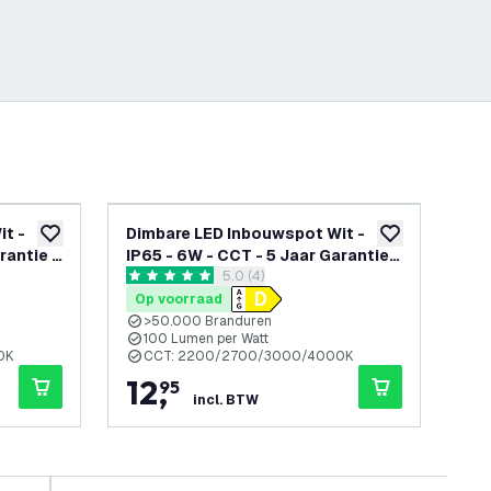
t -
Dimbare LED Inbouwspot Wit -
Di
toevoegen aan verlanglijst
toevoegen aan v
rantie -
IP65 - 6W - CCT - 5 Jaar Garantie -
IP6
openen
reviews drawer openen
5.0 (4)
r
Geschikt voor de Badkamer
Ge
5 score sterren
4.8 
Op voorraad
Op
>50.000 Branduren
D
100 Lumen per Watt
0K
CCT: 2200/2700/3000/4000K
I
12
,
3
95
incl. BTW