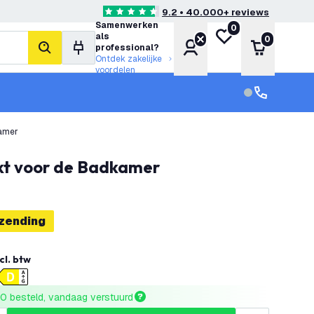
9.2 • 40.000+ reviews
4.6 score sterren
Samenwerken
0
Mijn verlanglijst
als
0
Account
Winkelwa
professional?
zoeken
Ontdek zakelijke
voordelen
klantenservic
Klantenservi
kamer
ikt voor de Badkamer
rzending
cl. btw
0 besteld, vandaag verstuurd