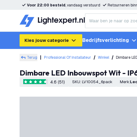
Voor 22:00 besteld
, vandaag verstuurd
Retourneren bi
Bedrijfsverlichting
Kies jouw categorie
Terug
Professional Of Installateur
Winkel
Dimbare LED
Dimbare LED Inbouwspot Wit - IP
4.6 (51)
SKU
:
LV10054_6pack
Merk
:
Le
4.6 score sterren