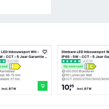
 LED Inbouwspot Wit -
Dimbare LED Inbouwspot Wi
glijst
toevoegen aan verlanglijst
W - CCT - 5 Jaar Garantie -
IP65 - 5W - CCT - 5 Jaar Ga
reviews drawer openen
5.0 (18)
reviews drawer 
4.8 (9)
t voor de Badkamer
Geschikt voor de Badkame
terren
4.8 score sterren
rraad
Op voorraad
 Kantelbaar
>50.000 Branduren
aat: 68-75 mm
110 Lumen per Watt
diepte: 37 mm
CCT: 2200/2700/3000/400
10
,
95
incl. BTW
incl. BTW