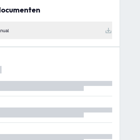
 documenten
nual