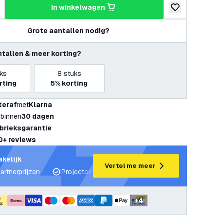
in winkelwagen
hoeveelheid
erhoog hoeveelheid
toevoegen aan v
Grote aantallen nodig?
ntallen & meer korting?
ks
8
stuks
rting
5%
korting
teraf
met
Klarna
 binnen
30 dagen
abrieksgarantie
0+ reviews
akelijk
Vertel me meer
artnerprijzen
Projectondersteuning en lichtplannen
Desku
+
4