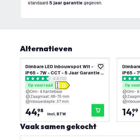
standaard
5 jaar garantie
gegeven.
Alternatieven
Dimbare LED Inbouwspot Wit -
Dimbare
toevoegen aan verlan
IP65 - 7W - CCT - 5 Jaar Garantie -
IP65 - 7
reviews drawer openen
4.6 (10)
Geschikt voor de Badkamer
Geschik
4.6 score sterren
5 score s
Op voorraad
Op voo
Dim- & Kantelbaar
Dim- &
Zaagmaat: 68-75 mm
Zaagm
Inbouwdiepte: 37 mm
Inbouw
44
,
14
,
98
99
incl. BTW
Vaak samen gekocht