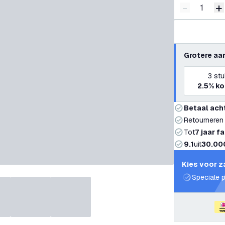
-
+
Verminder 
V
Grotere aa
3
stu
2.5%
ko
Betaal ach
Retourneren
Tot
7 jaar f
9.1
uit
30.00
Kies voor z
Speciale p