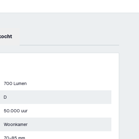
kocht
700 Lumen
D
50.000 uur
Woonkamer
70-85 mm