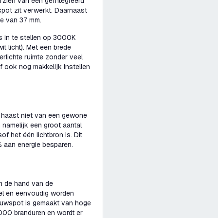
zien van een geïntegreerd
spot zit verwerkt. Daarnaast
te van 37 mm.
is in te stellen op 3000K
it licht). Met een brede
erlichte ruimte zonder veel
f ook nog makkelijk instellen
haast niet van een gewone
 namelijk een groot aantal
sof het één lichtbron is. Dit
% aan energie besparen.
n de hand van de
el en eenvoudig worden
bouwspot is gemaakt van hoge
.000 branduren en wordt er