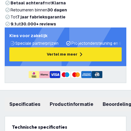
Betaal achteraf
met
Klarna
Retourneren binnen
30 dagen
Tot
7 jaar fabrieksgarantie
9.1
uit
30.000+ reviews
Kies voor zakelijk
Speciale partnerprijzen
Projectondersteuning en lichtp
Vertel me meer
+
6
Specificaties
productinformatie
beoordelin
Technische specificaties