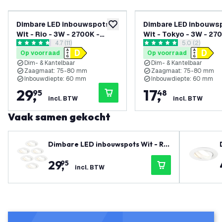
Dimbare LED inbouwspots
Dimbare LED inbouws
toevoegen aan verlanglijst
Wit - Rio - 3W - 2700K -
Wit - Tokyo - 3W - 27
reviews drawer openen
4.7 (11)
reviews draw
5.0 (2)
ø85mm - 6 pack
ø92mm - 3 pack
4.7 score sterren
5 score sterren
Op voorraad
Op voorraad
Dim- & Kantelbaar
Dim- & Kantelbaar
Zaagmaat: 75-80 mm
Zaagmaat: 75-80 mm
Inbouwdiepte: 60 mm
Inbouwdiepte: 60 mm
29
,
17
,
95
48
incl. BTW
incl. BTW
Vaak samen gekocht
Dimbare LED inbouwspots Wit - Rio
- 3W - 2700K - ø85mm - 6 pack
29
,
95
incl. BTW