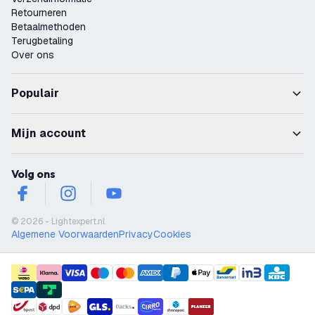
Retourneren
Betaalmethoden
Terugbetaling
Over ons
Populair
Mijn account
Volg ons
facebook
instagram
youtube
© 2026 - Lightexpert.nl
Algemene Voorwaarden
Privacy
Cookies
payment methods
shipment methods