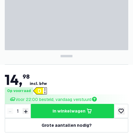
14
,
98
incl. btw
Op voorraad
Voor 22:00 besteld, vandaag verstuurd
-
+
in winkelwagen
Verminder hoeveelheid
Verhoog hoeveelheid
toevoeg
Grote aantallen nodig?