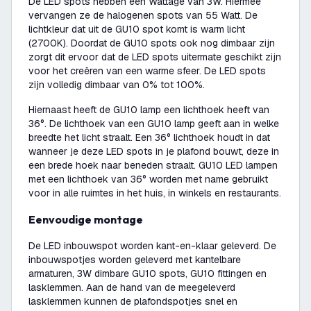
De LED spots hebben een Wattage van 3W. Hiermee
vervangen ze de halogenen spots van 55 Watt. De
lichtkleur dat uit de GU10 spot komt is warm licht
(2700K). Doordat de GU10 spots ook nog dimbaar zijn
zorgt dit ervoor dat de LED spots uitermate geschikt zijn
voor het creëren van een warme sfeer. De LED spots
zijn volledig dimbaar van 0% tot 100%.
Hiernaast heeft de GU10 lamp een lichthoek heeft van
36°. De lichthoek van een GU10 lamp geeft aan in welke
breedte het licht straalt. Een 36° lichthoek houdt in dat
wanneer je deze LED spots in je plafond bouwt, deze in
een brede hoek naar beneden straalt. GU10 LED lampen
met een lichthoek van 36° worden met name gebruikt
voor in alle ruimtes in het huis, in winkels en restaurants.
Eenvoudige montage
De LED inbouwspot worden kant-en-klaar geleverd. De
inbouwspotjes worden geleverd met kantelbare
armaturen, 3W dimbare GU10 spots, GU10 fittingen en
lasklemmen. Aan de hand van de meegeleverd
lasklemmen kunnen de plafondspotjes snel en