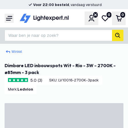
Voor 22:00 besteld
, vandaag verstuurd
0
0
Account
Mijn verlangl
Win
Menu
Waar ben je naar op zoek?
zoek
Winkel
Dimbare LED inbouwspots Wit - Rio - 3W - 2700K -
ø85mm - 3 pack
5.0 (3)
SKU
:
LV10016-2700K-3pack
5 score sterren
Merk
:
Ledvion