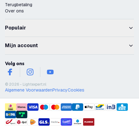
Terugbetaling
Over ons
Populair
Mijn account
Volg ons
facebook
instagram
youtube
© 2026 - Lightexpert.nl
Algemene Voorwaarden
Privacy
Cookies
payment methods
shipment methods