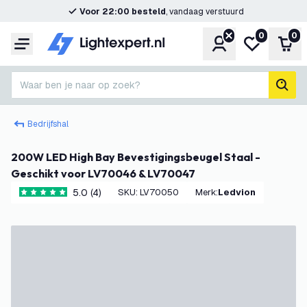
Voor 22:00 besteld
, vandaag verstuurd
0
0
Account
Mijn verlangl
Win
Menu
Waar ben je naar op zoek?
zoek
Bedrijfshal
200W LED High Bay Bevestigingsbeugel Staal -
Geschikt voor LV70046 & LV70047
5.0 (4)
SKU
:
LV70050
Merk
:
Ledvion
5 score sterren