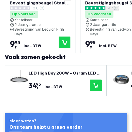
Bevestigingsbeugel Staal -
Bevestigingsbeugel S
0.0 (0)
reviews draw
4.7 (21)
Geschikt voor LV70067 t/m
Geschikt voor LV7000
0 score sterren
4.7 score sterren
Op voorraad
Op voorraad
LV70072
LV70009
Kantelbaar
Kantelbaar
2 Jaar garantie
2 Jaar garantie
Bevestiging van Ledvion High
Bevestiging van Ledvion
Bays
Bays
9
,
9
,
95
95
incl. BTW
incl. BTW
Vaak samen gekocht
LED High Bay 200W - Osram LED C
hips - 90° - 110 Lm/W - 6500K - IP6
34
,
95
5 - 2 Jaar Garantie
incl. BTW
Meer weten?
Ons team helpt u graag verder