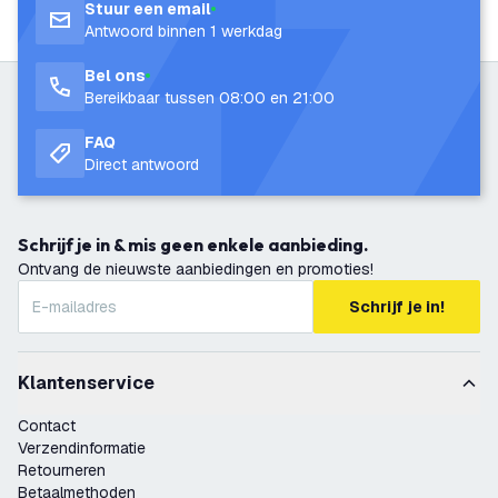
Stuur een email
Antwoord binnen 1 werkdag
Bel ons
Bereikbaar tussen 08:00 en 21:00
FAQ
Direct antwoord
Schrijf je in & mis geen enkele aanbieding.
Ontvang de nieuwste aanbiedingen en promoties!
Schrijf je in!
Klantenservice
Contact
Verzendinformatie
Retourneren
Betaalmethoden