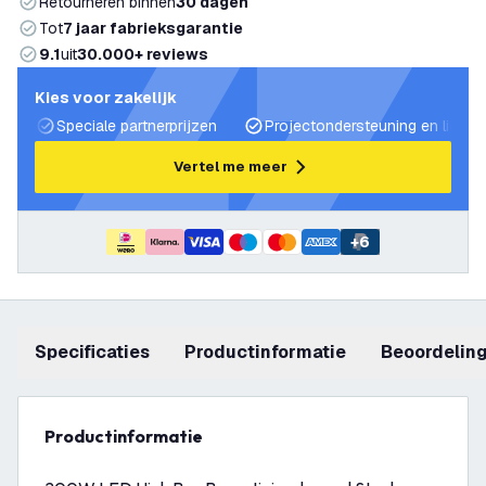
Retourneren binnen
30 dagen
Tot
7 jaar fabrieksgarantie
9.1
uit
30.000+ reviews
Kies voor zakelijk
Speciale partnerprijzen
Projectondersteuning en lichtp
Vertel me meer
+
6
Specificaties
productinformatie
beoordelin
productinformatie