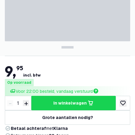
9
,
95
incl. btw
Op voorraad
Voor 22:00 besteld, vandaag verstuurd
-
+
in winkelwagen
Verminder hoeveelheid
Verhoog hoeveelheid
toevoeg
Grote aantallen nodig?
Betaal achteraf
met
Klarna