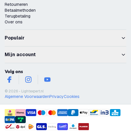
Retourneren
Betaalmethoden
Terugbetaling
Over ons
Populair
Mijn account
Volg ons
facebook
instagram
youtube
© 2026 - Lightexpert.nl
Algemene Voorwaarden
Privacy
Cookies
payment methods
shipment methods