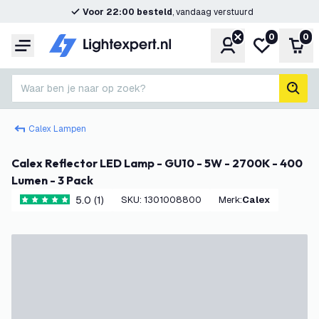
Voor 22:00 besteld
, vandaag verstuurd
0
0
Account
Mijn verlangl
Win
Menu
Waar ben je naar op zoek?
zoek
Calex Lampen
Calex Reflector LED Lamp - GU10 - 5W - 2700K - 400
Lumen - 3 Pack
5.0 (1)
SKU
:
1301008800
Merk
:
Calex
5 score sterren