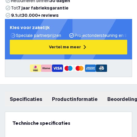
Retourneren binnen
30 dagen
Tot
7 jaar fabrieksgarantie
9.1
uit
30.000+ reviews
Kies voor zakelijk
Speciale partnerprijzen
Projectondersteuning en lichtp
Vertel me meer
+
6
Specificaties
productinformatie
beoordelin
Technische specificaties