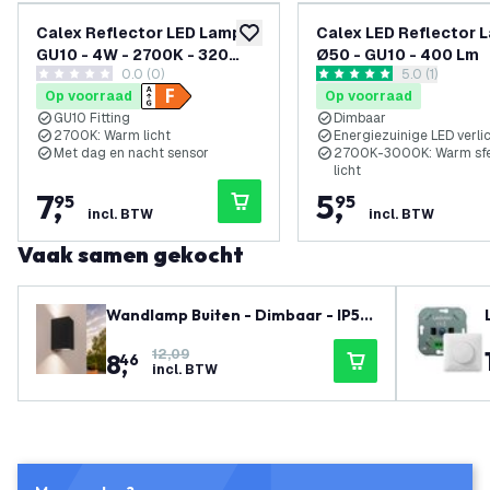
Calex Reflector LED Lamp -
Calex LED Reflector 
toevoegen aan verlanglijst
GU10 - 4W - 2700K - 320
Ø50 - GU10 - 400 Lm
0.0 (0)
reviews draw
5.0 (1)
Lumen - met Sensor
0 score sterren
5 score sterren
Op voorraad
Op voorraad
GU10 Fitting
Dimbaar
2700K: Warm licht
Energiezuinige LED verli
Met dag en nacht sensor
2700K-3000K: Warm sfe
licht
7
,
5
,
95
95
incl. BTW
incl. BTW
Vaak samen gekocht
Wandlamp Buiten - Dimbaar - IP54
- GU10 Fitting - Up & Down - Zwart
12,09
8
,
- Geschikt voor Binnen & Buiten
46
incl. BTW