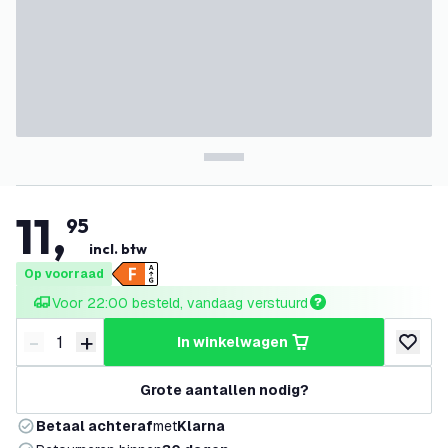
11
,
95
incl. btw
Op voorraad
Voor 22:00 besteld, vandaag verstuurd
-
+
in winkelwagen
Verminder hoeveelheid
Verhoog hoeveelheid
toevoeg
Grote aantallen nodig?
Betaal achteraf
met
Klarna