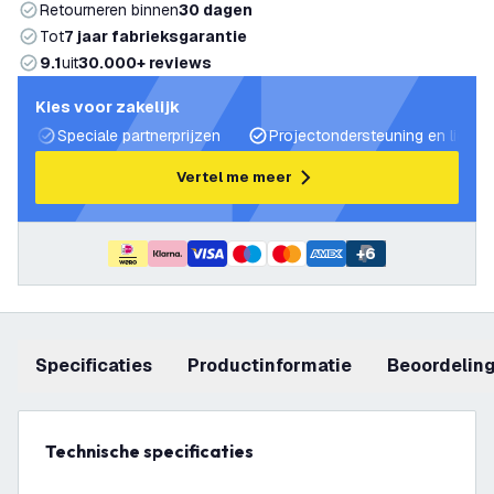
Retourneren binnen
30 dagen
Tot
7 jaar fabrieksgarantie
9.1
uit
30.000+ reviews
Kies voor zakelijk
Speciale partnerprijzen
Projectondersteuning en lichtp
Vertel me meer
+
6
Specificaties
productinformatie
beoordelin
Technische specificaties