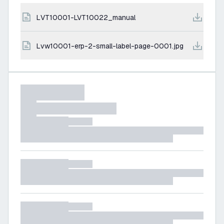
LVT10001-LVT10022_manual
lvw10001-erp-2-small-label-page-0001.jpg