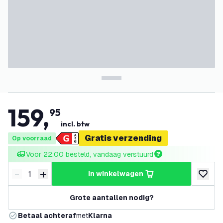
159
,
95
incl. btw
Gratis verzending
Op voorraad
Voor 22:00 besteld, vandaag verstuurd
-
+
in winkelwagen
Verminder hoeveelheid
Verhoog hoeveelheid
toevoeg
Grote aantallen nodig?
Betaal achteraf
met
Klarna