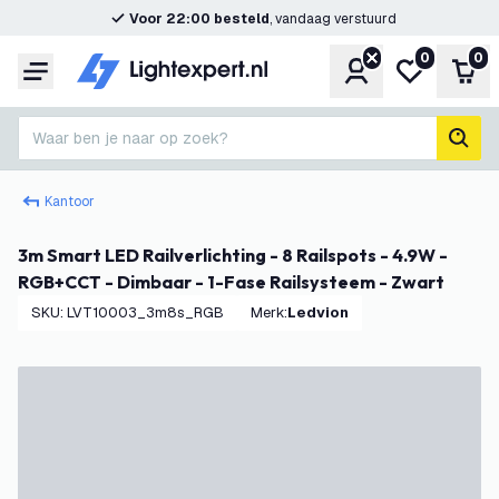
Voor 22:00 besteld
, vandaag verstuurd
0
0
Account
Mijn verlangl
Win
Menu
Waar ben je naar op zoek?
zoek
Kantoor
3m Smart LED Railverlichting - 8 Railspots - 4.9W -
RGB+CCT - Dimbaar - 1-Fase Railsysteem - Zwart
SKU
:
LVT10003_3m8s_RGB
Merk
:
Ledvion