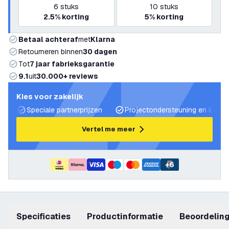
6
stuks
10
stuks
2.5%
korting
5%
korting
Betaal achteraf
met
Klarna
Retourneren binnen
30 dagen
Tot
7 jaar fabrieksgarantie
9.1
uit
30.000+ reviews
Kies voor zakelijk
Speciale partnerprijzen
Projectondersteuning en lichtp
Vertel me meer
+
6
Specificaties
productinformatie
beoordelin