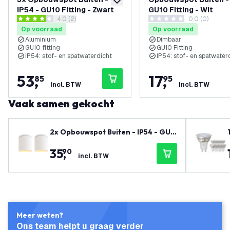
toevoegen aan verlanglijst
IP54 - GU10 Fitting - Zwart
GU10 Fitting - Wit
reviews drawer openen
4.0 (2)
0.0 (0)
4 score sterren
0 score sterren
Op voorraad
Op voorraad
Aluminium
Dimbaar
GU10 fitting
GU10 Fitting
IP54: stof- en spatwaterdicht
IP54: stof- en spatwater
53
,
17
,
85
95
incl. BTW
incl. BTW
Vaak samen gekocht
2x Opbouwspot Buiten - IP54 - GU1
0 Fitting - Wit
35
,
90
incl. BTW
Meer weten?
Ons team helpt u graag verder