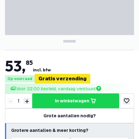
53
,
85
incl. btw
Gratis verzending
Op voorraad
Voor 22:00 besteld, vandaag verstuurd
-
+
in winkelwagen
Verminder hoeveelheid
Verhoog hoeveelheid
toevoeg
Grote aantallen nodig?
Grotere aantallen & meer korting?