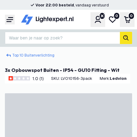
Voor 22:00 besteld
, vandaag verstuurd
0
0
Account
Mijn verlangl
Win
Menu
Waar ben je naar op zoek?
zoek
Top 10 Buitenverlichting
3x Opbouwspot Buiten - IP54 - GU10 Fitting - Wit
1.0 (1)
SKU
:
LVO10156-3pack
Merk
:
Ledvion
1 score sterren