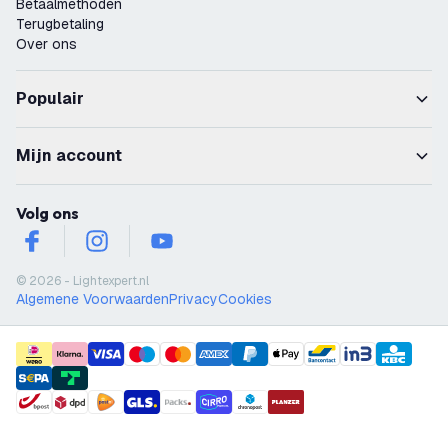
Betaalmethoden
Terugbetaling
Over ons
Populair
Mijn account
Volg ons
facebook
instagram
youtube
© 2026 - Lightexpert.nl
Algemene Voorwaarden
Privacy
Cookies
payment methods
shipment methods