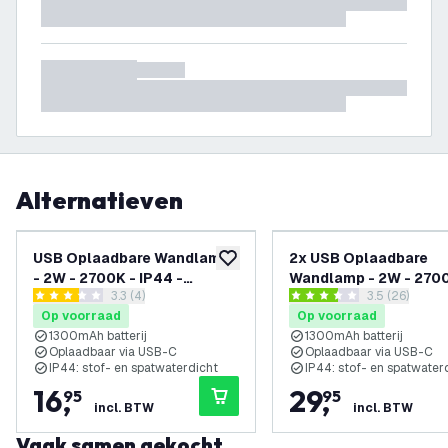
Alternatieven
USB Oplaadbare Wandlamp
2x USB Oplaadbare
toevoegen aan verlanglijst
- 2W - 2700K - IP44 -
Wandlamp - 2W - 2700
reviews drawer openen
3.3 (4)
reviews draw
3.5 (26)
Draadloos - Aluminium -
IP44 - Draadloos -
3.3 score sterren
3.5 score sterren
Op voorraad
Op voorraad
Zwart
Aluminium - Zwart
1300mAh batterij
1300mAh batterij
Oplaadbaar via USB-C
Oplaadbaar via USB-C
IP44: stof- en spatwaterdicht
IP44: stof- en spatwater
16
,
29
,
95
95
incl. BTW
incl. BTW
Vaak samen gekocht