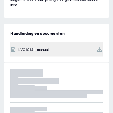
laagste stand, zodat je lang kunt genieten van sfeervol
licht.
Handleiding en documenten
LVO10141_manual