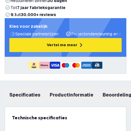
Retourneren binnen
30 dagen
Tot
7 jaar fabrieksgarantie
9.1
uit
30.000+ reviews
Kies voor zakelijk
Speciale partnerprijzen
Projectondersteuning en lichtp
Vertel me meer
+
6
Specificaties
productinformatie
beoordelin
Technische specificaties