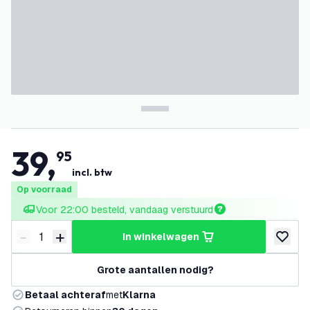
39
,
95
incl. btw
Op voorraad
Voor 22:00 besteld, vandaag verstuurd
-
+
in winkelwagen
Verminder hoeveelheid
Verhoog hoeveelheid
toevoeg
Grote aantallen nodig?
Betaal achteraf
met
Klarna