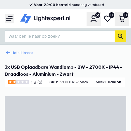
Voor 22:00 besteld
, vandaag verstuurd
0
0
Account
Mijn verlangl
Win
Menu
Waar ben je naar op zoek?
zoek
Hotel Horeca
3x USB Oplaadbare Wandlamp - 2W - 2700K - IP44 -
Draadloos - Aluminium - Zwart
1.8 (6)
SKU
:
LVO10141-3pack
Merk
:
Ledvion
1.8 score sterren