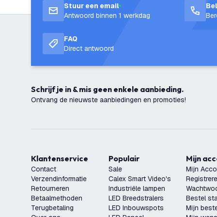
Stuur een email
Be
Antwoord binnen 1 werkdag
Ber
FAQ
Direct antwoord
Schrijf je in & mis geen enkele aanbieding.
Ontvang de nieuwste aanbiedingen en promoties!
Klantenservice
Populair
Mijn ac
Contact
Sale
Mijn Acco
Verzendinformatie
Calex Smart Video's
Registrer
Retourneren
Industriële lampen
Wachtwoo
Betaalmethoden
LED Breedstralers
Bestel st
Terugbetaling
LED Inbouwspots
Mijn beste