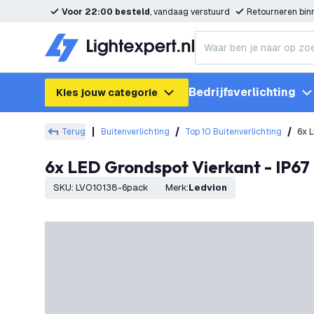
Voor 22:00 besteld
, vandaag verstuurd
Retourneren bi
Bedrijfsverlichting
Kies jouw categorie
Terug
Buitenverlichting
Top 10 Buitenverlichting
6x L
6x LED Grondspot Vierkant - IP67
SKU
:
LVO10138-6pack
Merk
:
Ledvion