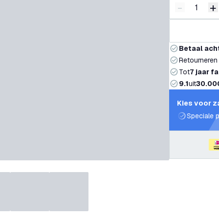
-
+
Verminder 
V
Betaal ach
Retourneren
Tot
7 jaar f
9.1
uit
30.00
Kies voor z
Speciale p