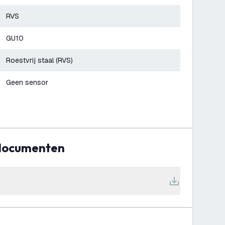
RVS
GU10
Roestvrij staal (RVS)
Geen sensor
 documenten