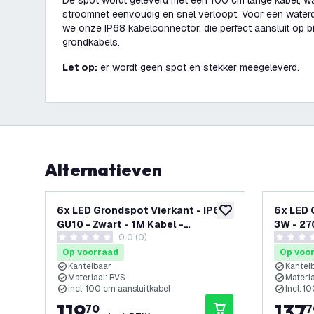
De spot wordt geleverd met een 100 cm lange kabel, w
stroomnet eenvoudig en snel verloopt. Voor een waterd
we onze IP68 kabelconnector, die perfect aansluit op 
grondkabels.
Let op:
er wordt geen spot en stekker meegeleverd.
Alternatieven
6x LED Grondspot Vierkant - IP67 -
6x LED 
toevoegen aan verlan
GU10 - Zwart - 1M Kabel -
3W - 27
0.0 (0)
Kantelbaar
Kantel
0 score sterren
0 score s
Op voorraad
Op voo
Kantelbaar
Kantel
Materiaal: RVS
Materia
Incl. 100 cm aansluitkabel
Incl. 1
119
,
137
,
70
7