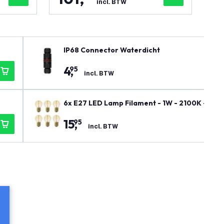
incl. BTW
IP68 Connector Waterdicht
4
,
95
incl. BTW
6x E27 LED Lamp Filament - 1W - 2100K - 50 
15
,
95
incl. BTW