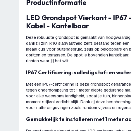
productinformatie
LED Grondspot Vierkant - IP67 - GU10 - RVS - 1M
Kabel - Kantelbaar
Deze robuuste grondspot is gemaakt van hoogwaardig ro
dankzij zijn IK10 slagvastheid zelfs bestand tegen een 
Ideaal dus voor buitengebruik, zelfs op beloopbare en b
opritten en terrassen. De spot is bovendien kantelbaar, z
richten waar jij het wilt.
IP67 Certificering: volledig stof- en wate
Met een IP67-certificering is deze grondspot gegarande
tegen onderdompeling tot 1 meter diepte gedurende maxi
voor elke weersomstandigheid, zodat je tuin, binnenplaa
moment stijlvol verlicht blijft. Dankzij deze beschermin
voor natte omgevingen zoals rondom vijvers en regena
Gemakkelijk te installeren met 1 meter a