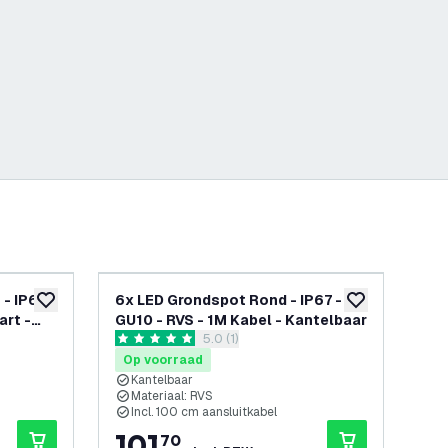
- IP67 -
6x LED Grondspot Rond - IP67 -
6x 
toevoegen aan verlanglijst
toevoegen aan v
art -
GU10 - RVS - 1M Kabel - Kantelbaar
3W 
reviews drawer openen
5.0 (1)
5 score sterren
0 sc
Op voorraad
Op
Kantelbaar
I
Materiaal: RVS
I
Incl. 100 cm aansluitkabel
I
101
,
1
70