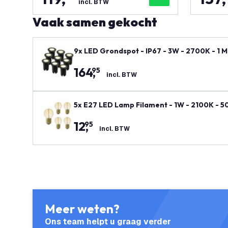
incl. BTW
Vaak samen gekocht
9x LED Grondspot - IP67 - 3W - 2700K - 1 M
164
,
95
incl. BTW
5x E27 LED Lamp Filament - 1W - 2100K - 5
12
,
95
incl. BTW
Meer weten?
Ons team helpt u graag verder