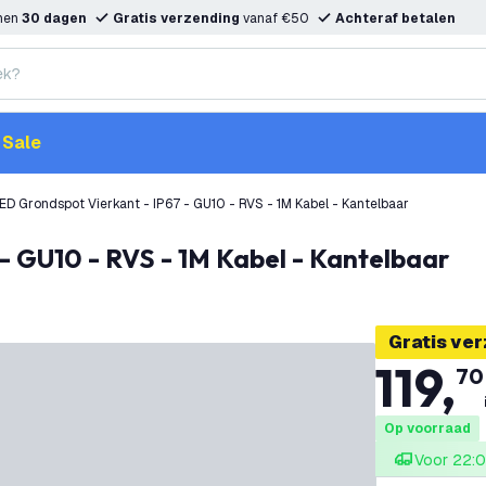
nnen
30 dagen
Gratis verzending
vanaf €50
Achteraf betalen
Sale
ED Grondspot Vierkant - IP67 - GU10 - RVS - 1M Kabel - Kantelbaar
 - GU10 - RVS - 1M Kabel - Kantelbaar
Gratis ve
119
,
70
Op voorraad
Voor 22:0