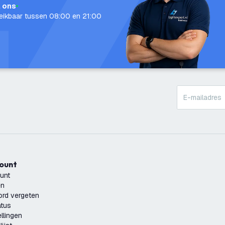
l ons
eikbaar tussen 08:00 en 21:00
count
unt
en
rd vergeten
atus
llingen