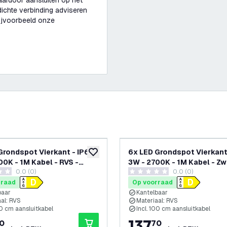
aardoor aansluiten op het
ichte verbinding adviseren
bijvoorbeeld onze
Grondspot Vierkant - IP67 -
6x LED Grondspot Vierkant 
glijst
toevoegen aan verlanglijst
00K - 1M Kabel - RVS -
3W - 2700K - 1M Kabel - Zw
0.0 (0)
0.0 (0)
baar
Kantelbaar
terren
0 score sterren
rraad
Op voorraad
baar
Kantelbaar
al: RVS
Materiaal: RVS
00 cm aansluitkabel
Incl. 100 cm aansluitkabel
137
,
0
70