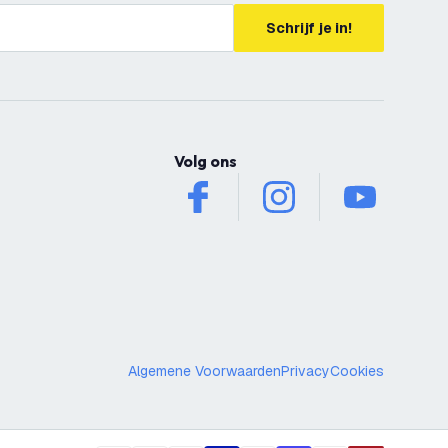
Schrijf je in!
Volg ons
facebook
instagram
youtube
Algemene Voorwaarden
Privacy
Cookies
70