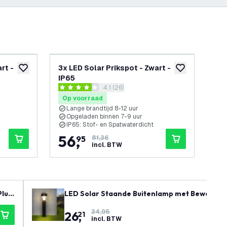
-
30
%
rt -
3x LED Solar Prikspot - Zwart -
LE
toevoegen aan verlanglijst
toevoegen aan v
IP65
Zwa
openen
reviews drawer openen
4.1 (26)
4.1 score sterren
3.7 
Op voorraad
Op
Lange brandtijd 8-12 uur
W
Opgeladen binnen 7-9 uur
L
IP65: Stof- en Spatwaterdicht
I
56
,
2
95
81,36
incl. BTW
Plug
LED Solar Staande Buitenlamp met Bewegings
34,95
26
,
21
incl. BTW