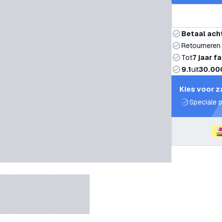
Betaal ach
Retourneren
Tot
7 jaar f
9.1
uit
30.00
Kies voor z
Speciale p