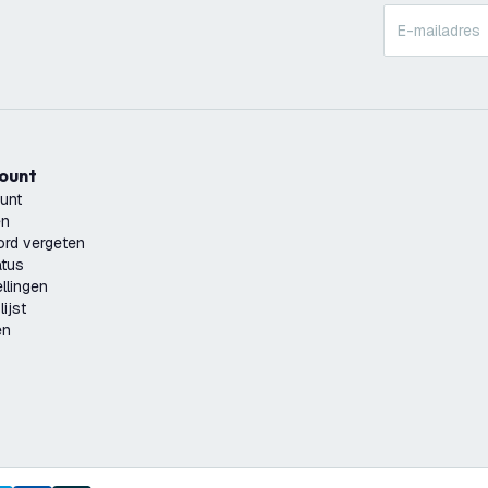
count
unt
en
rd vergeten
atus
llingen
ijst
en