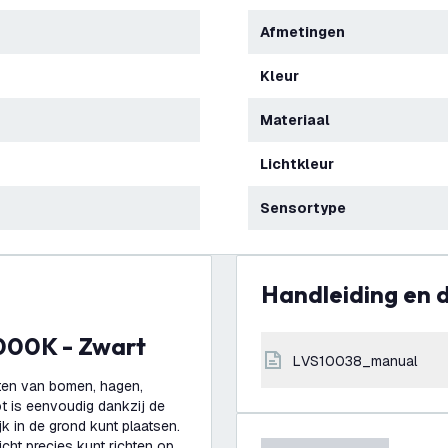
Afmetingen
Kleur
Materiaal
Lichtkleur
Sensortype
Handleiding en
 3000K - Zwart
LVS10038_manual
hten van bomen, hagen,
t is eenvoudig dankzij de
 in de grond kunt plaatsen.
icht precies kunt richten op