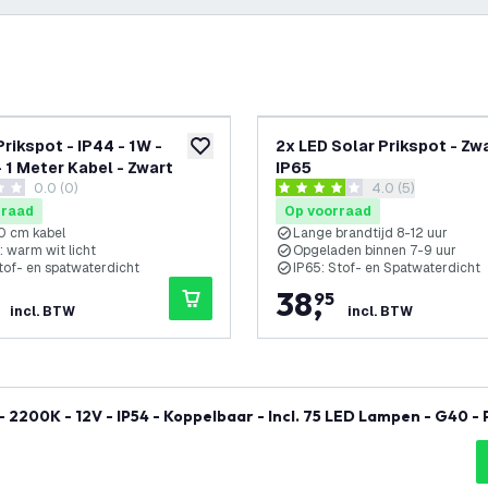
rikspot - IP44 - 1W -
2x LED Solar Prikspot - Zwa
glijst
toevoegen aan verlanglijst
 1 Meter Kabel - Zwart
IP65
0.0 (0)
reviews drawer 
4.0 (5)
terren
4 score sterren
rraad
Op voorraad
00 cm kabel
Lange brandtijd 8-12 uur
 warm wit licht
Opgeladen binnen 7-9 uur
tof- en spatwaterdicht
IP65: Stof- en Spatwaterdicht
38
,
95
incl. BTW
incl. BTW
2200K - 12V - IP54 - Koppelbaar - Incl. 75 LED Lampen - G40 - 