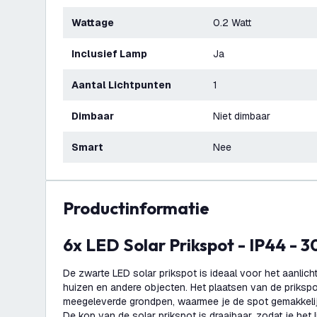
Wattage
0.2 Watt
Inclusief Lamp
Ja
Aantal Lichtpunten
1
Dimbaar
Niet dimbaar
Smart
Nee
productinformatie
6x LED Solar Prikspot - IP44 -
De zwarte LED solar prikspot is ideaal voor het aanlic
huizen en andere objecten. Het plaatsen van de prikspo
meegeleverde grondpen, waarmee je de spot gemakkelijk
De kop van de solar prikspot is draaibaar, zodat je het l