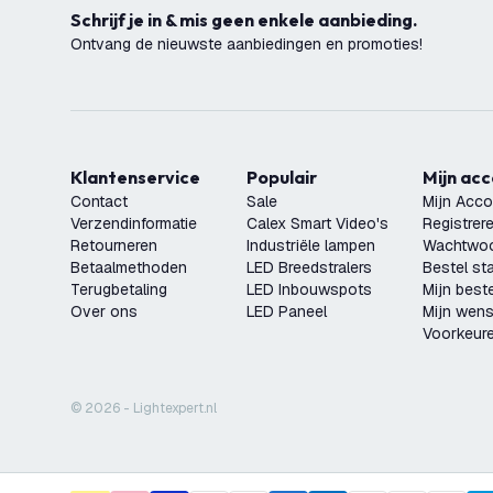
Schrijf je in & mis geen enkele aanbieding.
Ontvang de nieuwste aanbiedingen en promoties!
Klantenservice
Populair
Mijn ac
Contact
Sale
Mijn Acco
Verzendinformatie
Calex Smart Video's
Registrer
Retourneren
Industriële lampen
Wachtwoo
Betaalmethoden
LED Breedstralers
Bestel st
Terugbetaling
LED Inbouwspots
Mijn beste
Over ons
LED Paneel
Mijn wensl
Voorkeur
© 2026 - Lightexpert.nl
6x LED Solar Prikspot - IP44 - 3000K - Zwart