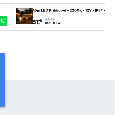
45m LED Prikkabel - 2200K - 12V - IP54 - Kopp
62,95
51
,
95
incl. BTW