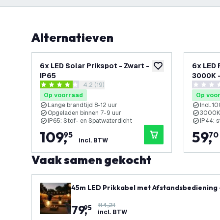
Alternatieven
6x LED Solar Prikspot - Zwart -
6x LED P
toevoegen aan verlan
IP65
3000K -
reviews drawer openen
4.2 (19)
4.2 score sterren
0 score s
Op voorraad
Op voo
Lange brandtijd 8-12 uur
Incl. 1
Opgeladen binnen 7-9 uur
3000K:
IP65: Stof- en Spatwaterdicht
IP44: s
109
,
59
,
95
70
incl. BTW
Vaak samen gekocht
45m LED Prikkabel met Afstandsbediening - 
& Play
114,21
79
,
95
incl. BTW