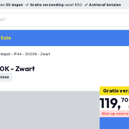
nnen
30 dagen
Gratis verzending
vanaf €50
Achteraf betalen
Sale
rikspot - IP44 - 3000K - Zwart
00K - Zwart
dvion
Gratis ve
119
,
70
Niet op voorr