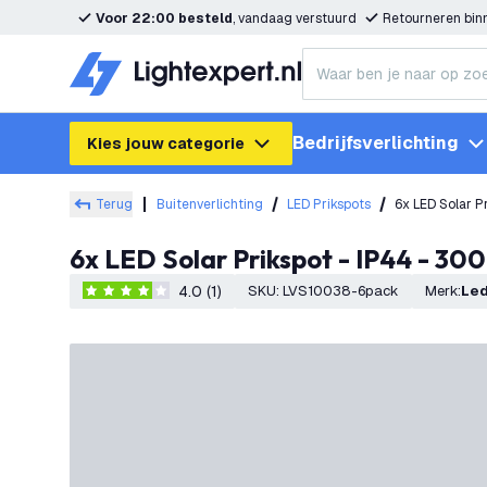
Voor 22:00 besteld
, vandaag verstuurd
Retourneren bi
Bedrijfsverlichting
Kies jouw categorie
Terug
Buitenverlichting
LED Prikspots
6x LED Solar P
6x LED Solar Prikspot - IP44 - 30
4.0 (1)
SKU
:
LVS10038-6pack
Merk
:
Le
4 score sterren