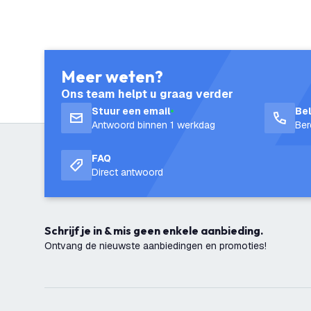
Meer weten?
Ons team helpt u graag verder
Stuur een email
Be
Antwoord binnen 1 werkdag
Ber
FAQ
Direct antwoord
Schrijf je in & mis geen enkele aanbieding.
Ontvang de nieuwste aanbiedingen en promoties!