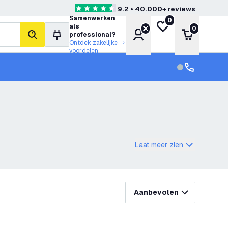
9.2 • 40.000+ reviews
4.6 score sterren
Samenwerken
0
Mijn verlanglijst
als
0
Account
Winkelwa
professional?
zoeken
Ontdek zakelijke
voordelen
klantenservic
Klantenservi
Laat meer zien
Aanbevolen