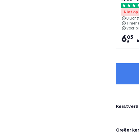
5 score s
Niet op
8 Licht
Timer 
Voor b
6
,
05
i
Kerstverli
Creëer ker