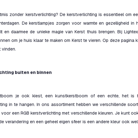
tmis zonder kerstverlichting? De kerstverlichting is essentieel om e
nterdagen. De kerstlampjes zorgen voor warmte en gezelligheid in h
ilt en daarmee de unieke magie van Kerst thuis brengen. Bij Lightex
innen om je huis klaar te maken om Kerst te vieren. Op deze pagina ku
 vinden.
chting buiten en binnen
tboom je ook kiest, een kunstkerstboom of een echte, het is h
hting in te hangen. In ons assortiment hebben we verschillende soor
 voor een RGB kerstverlichting met verschillende kleuren. Je kunt ook
e verandering en een geheel eigen sfeer is een andere kleur ook wel