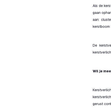
Als de kers
gaan ophan
aan: cluste
kerstboom bu
De kerstve
kerstverlic
Wil je me
Kerstverli
kerstverlic
gerust con