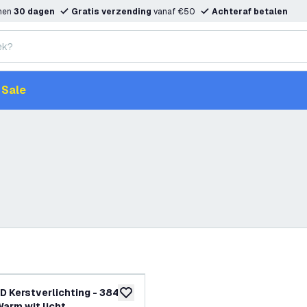
nnen
30 dagen
Gratis verzending
vanaf €50
Achteraf betalen
Sale
D Kerstverlichting - 384
toevoegen aan verlanglijst
Warm wit licht