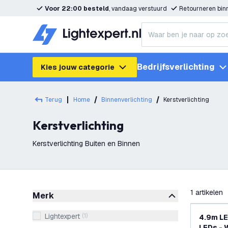
Voor 22:00 besteld
, vandaag verstuurd
Retourneren bi
Bedrijfsverlichting
Kies jouw categorie
Terug
Home
Binnenverlichting
Kerstverlichting
Kerstverlichting
Kerstverlichting Buiten en Binnen
filteren
1
artikelen
Merk
Lightexpert
(
1
)
4.9m LE
LEDs - 