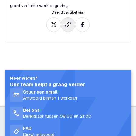
goed verlichte werkomgeving.
Deel dit artikel via
:
Meer weten?
Ons team helpt u graag verder
Stuur een email
Antwoord binnen 1 werkdag
Bel ons
Bereikbaar tussen 08:00 en 21:00
FAQ
Direct antwoord