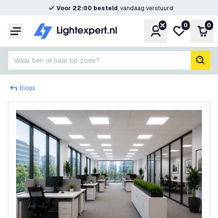
Voor 22:00 besteld
, vandaag verstuurd
0
0
Account
Mijn verlangl
Win
Menu
Waar ben je naar op zoek?
zoek
Blogs