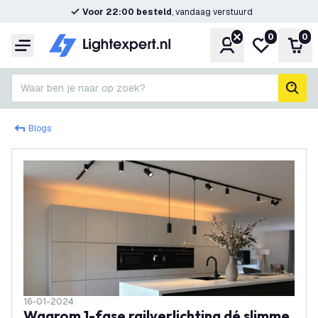
Voor 22:00 besteld
, vandaag verstuurd
0
0
Account
Mijn verlangl
Win
Menu
Waar ben je naar op zoek?
zoek
Blogs
16-01-2024
Waarom 1-fase railverlichting dé slimme