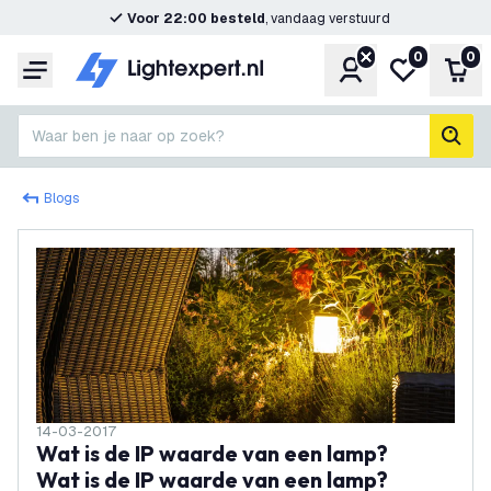
Voor 22:00 besteld
, vandaag verstuurd
0
0
Account
Mijn verlangl
Win
Menu
Waar ben je naar op zoek?
zoek
Blogs
14-03-2017
Wat is de IP waarde van een lamp?
Wat is de IP waarde van een lamp?