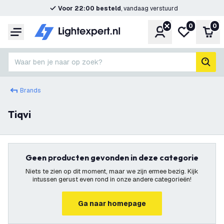
Voor 22:00 besteld
, vandaag verstuurd
0
0
Account
Mijn verlangl
Win
Menu
Waar ben je naar op zoek?
zoek
Brands
Tiqvi
Geen producten gevonden in deze categorie
Niets te zien op dit moment, maar we zijn ermee bezig. Kijk
intussen gerust even rond in onze andere categorieën!
Ga naar homepage