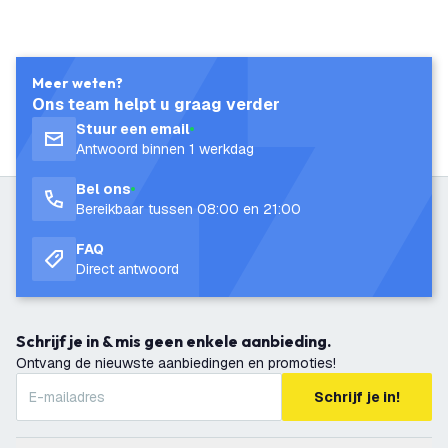
Meer weten?
Ons team helpt u graag verder
Stuur een email
Antwoord binnen 1 werkdag
Bel ons
Bereikbaar tussen 08:00 en 21:00
FAQ
Direct antwoord
Schrijf je in & mis geen enkele aanbieding.
Ontvang de nieuwste aanbiedingen en promoties!
Schrijf je in!