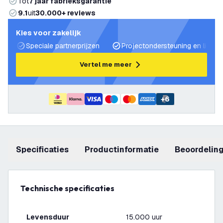
Tot
7 jaar fabrieksgarantie
9.1
uit
30.000+ reviews
Kies voor zakelijk
Speciale partnerprijzen
Projectondersteuning en lichtp
Vertel me meer
+
6
Specificaties
productinformatie
beoordelin
Technische specificaties
Levensduur
15.000 uur