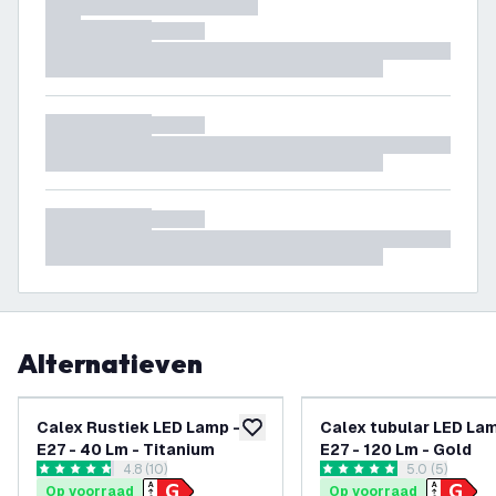
Alternatieven
Calex Rustiek LED Lamp -
Calex tubular LED Lam
toevoegen aan verlanglijst
E27 - 40 Lm - Titanium
E27 - 120 Lm - Gold
reviews drawer openen
4.8 (10)
reviews draw
5.0 (5)
4.8 score sterren
5 score sterren
Op voorraad
Op voorraad