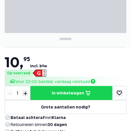
10
,
95
incl. btw
Op voorraad
Voor 22:00 besteld, vandaag verstuurd
-
+
in winkelwagen
Verminder hoeveelheid
Verhoog hoeveelheid
toevoeg
Grote aantallen nodig?
Betaal achteraf
met
Klarna
Retourneren binnen
30 dagen