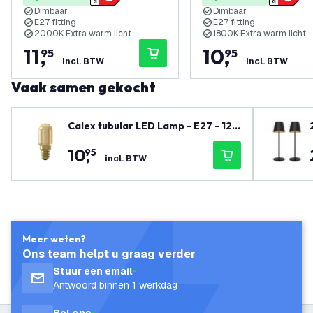
Dimbaar
Dimbaar
E27 fitting
E27 fitting
2000K Extra warm licht
1800K Extra warm licht
11
,
10
,
95
95
incl. BTW
incl. BTW
Vaak samen gekocht
Calex tubular LED Lamp - E27 - 120
Lm - Gold
10
,
95
incl. BTW
Meer weten?
Ons team helpt u graag verder
Stuur een email
Antwoord binnen 1 werkdag