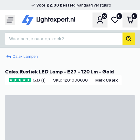
Voor 22:00 besteld
, vandaag verstuurd
0
0
Account
Mijn verlangl
Win
Menu
Waar ben je naar op zoek?
zoek
Calex Lampen
Calex Rustiek LED Lamp - E27 - 120 Lm - Gold
5.0 (1)
SKU
:
1201000600
Merk
:
Calex
5 score sterren