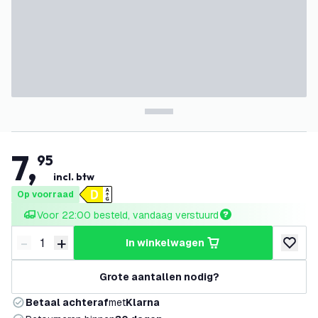
7
,
95
incl. btw
Op voorraad
Voor 22:00 besteld, vandaag verstuurd
-
+
in winkelwagen
Verminder hoeveelheid
Verhoog hoeveelheid
toevoeg
Grote aantallen nodig?
Betaal achteraf
met
Klarna