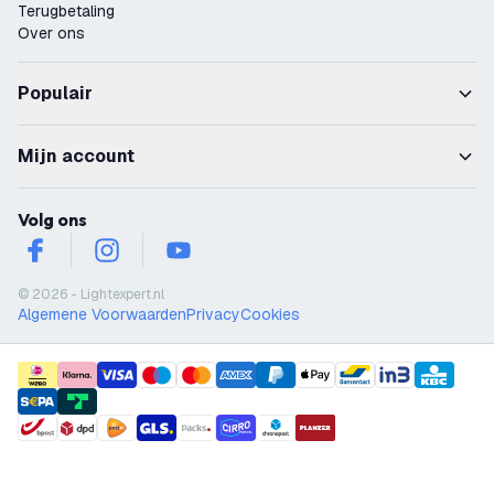
Terugbetaling
Over ons
Populair
Mijn account
Volg ons
facebook
instagram
youtube
© 2026 - Lightexpert.nl
Algemene Voorwaarden
Privacy
Cookies
payment methods
shipment methods