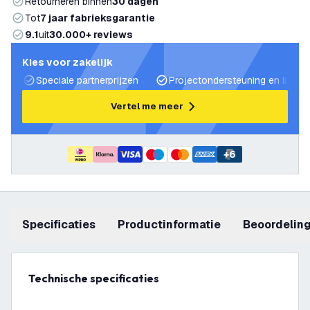
Retourneren binnen
30 dagen
Tot
7 jaar fabrieksgarantie
9.1
uit
30.000+ reviews
Kies voor zakelijk
Speciale partnerprijzen
Projectondersteuning en lichtp
Vertel me meer
+
6
Specificaties
productinformatie
beoordelin
Technische specificaties