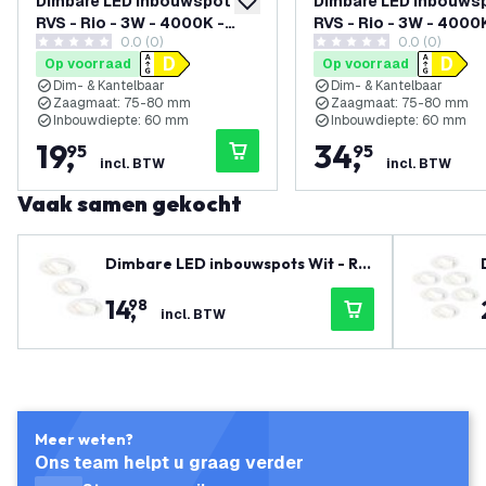
Dimbare LED inbouwspot
Dimbare LED inbouws
toevoegen aan verlanglijst
RVS - Rio - 3W - 4000K -
RVS - Rio - 3W - 4000
0.0 (0)
0.0 (0)
ø85mm - 3 pack
ø85mm - 6 pack
0 score sterren
0 score sterren
Op voorraad
Op voorraad
Dim- & Kantelbaar
Dim- & Kantelbaar
Zaagmaat: 75-80 mm
Zaagmaat: 75-80 mm
Inbouwdiepte: 60 mm
Inbouwdiepte: 60 mm
19
,
34
,
95
95
incl. BTW
incl. BTW
Vaak samen gekocht
Dimbare LED inbouwspots Wit - Rio
- 3W - 2700K - ø85mm - 3 pack
14
,
98
incl. BTW
Meer weten?
Ons team helpt u graag verder