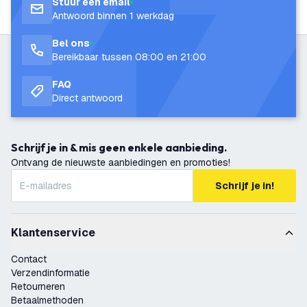
Stuur een email
Antwoord binnen 1 werkdag
Bel ons
Bereikbaar tussen 08:00 en 21:00
FAQ
Direct antwoord
Schrijf je in & mis geen enkele aanbieding.
Ontvang de nieuwste aanbiedingen en promoties!
Schrijf je in!
Klantenservice
Contact
Verzendinformatie
Retourneren
Betaalmethoden