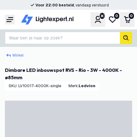
Voor 22:00 besteld
, vandaag verstuurd
0
0
Account
Mijn verlangl
Win
Menu
Waar ben je naar op zoek?
zoek
Winkel
Dimbare LED inbouwspot RVS - Rio - 3W - 4000K -
ø85mm
SKU
:
LV10017-4000K-single
Merk
:
Ledvion