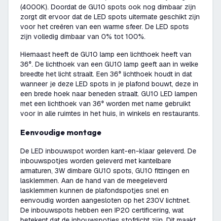
(4000K). Doordat de GU10 spots ook nog dimbaar zijn
zorgt dit ervoor dat de LED spots uitermate geschikt zijn
voor het creëren van een warme sfeer. De LED spots
zijn volledig dimbaar van 0% tot 100%.
Hiernaast heeft de GU10 lamp een lichthoek heeft van
36°. De lichthoek van een GU10 lamp geeft aan in welke
breedte het licht straalt. Een 36° lichthoek houdt in dat
wanneer je deze LED spots in je plafond bouwt, deze in
een brede hoek naar beneden straalt. GU10 LED lampen
met een lichthoek van 36° worden met name gebruikt
voor in alle ruimtes in het huis, in winkels en restaurants.
Eenvoudige montage
De LED inbouwspot worden kant-en-klaar geleverd. De
inbouwspotjes worden geleverd met kantelbare
armaturen, 3W dimbare GU10 spots, GU10 fittingen en
lasklemmen. Aan de hand van de meegeleverd
lasklemmen kunnen de plafondspotjes snel en
eenvoudig worden aangesloten op het 230V lichtnet.
De inbouwspots hebben een IP20 certificering, wat
betekent dat de inbouwspotjes stofdicht zijn. Dit maakt