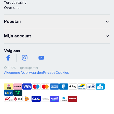
Terugbetaling
Over ons
Populair
Mijn account
Volg ons
facebook
instagram
youtube
© 2026 - Lightexpert.nl
Algemene Voorwaarden
Privacy
Cookies
payment methods
shipment methods