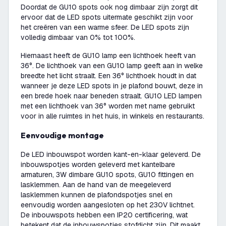
Doordat de GU10 spots ook nog dimbaar zijn zorgt dit
ervoor dat de LED spots uitermate geschikt zijn voor
het creëren van een warme sfeer. De LED spots zijn
volledig dimbaar van 0% tot 100%.
Hiernaast heeft de GU10 lamp een lichthoek heeft van
36°. De lichthoek van een GU10 lamp geeft aan in welke
breedte het licht straalt. Een 36° lichthoek houdt in dat
wanneer je deze LED spots in je plafond bouwt, deze in
een brede hoek naar beneden straalt. GU10 LED lampen
met een lichthoek van 36° worden met name gebruikt
voor in alle ruimtes in het huis, in winkels en restaurants.
Eenvoudige montage
De LED inbouwspot worden kant-en-klaar geleverd. De
inbouwspotjes worden geleverd met kantelbare
armaturen, 3W dimbare GU10 spots, GU10 fittingen en
lasklemmen. Aan de hand van de meegeleverd
lasklemmen kunnen de plafondspotjes snel en
eenvoudig worden aangesloten op het 230V lichtnet.
De inbouwspots hebben een IP20 certificering, wat
betekent dat de inbouwspotjes stofdicht zijn. Dit maakt