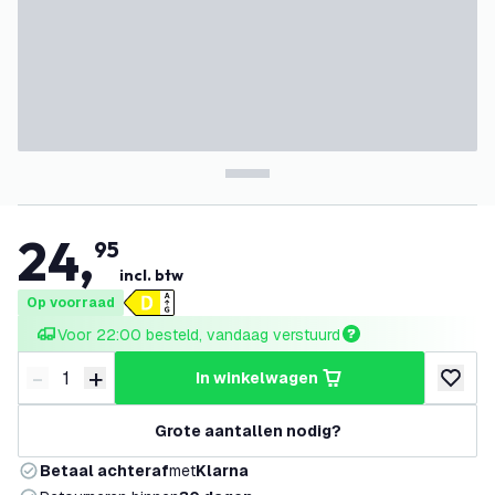
24
,
95
incl. btw
Op voorraad
Voor 22:00 besteld, vandaag verstuurd
-
+
in winkelwagen
Verminder hoeveelheid
Verhoog hoeveelheid
toevoeg
Grote aantallen nodig?
Betaal achteraf
met
Klarna