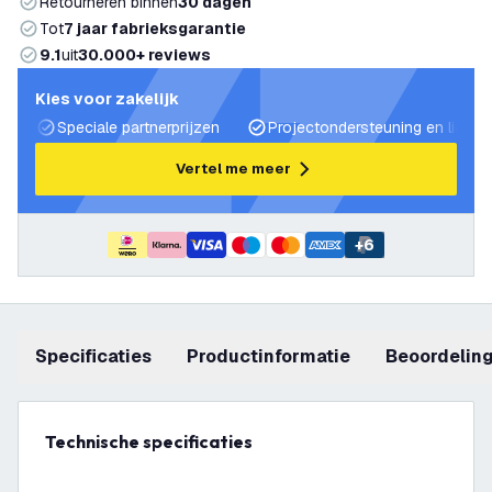
Retourneren binnen
30 dagen
Tot
7 jaar fabrieksgarantie
9.1
uit
30.000+ reviews
Kies voor zakelijk
Speciale partnerprijzen
Projectondersteuning en lichtp
Vertel me meer
+
6
Specificaties
productinformatie
beoordelin
Technische specificaties