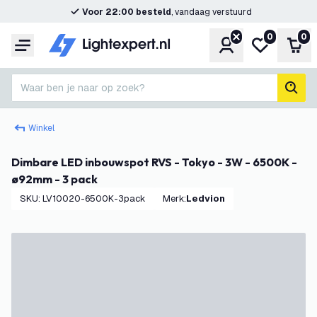
Voor 22:00 besteld
, vandaag verstuurd
0
0
Account
Mijn verlangl
Win
Menu
Waar ben je naar op zoek?
zoek
Winkel
Dimbare LED inbouwspot RVS - Tokyo - 3W - 6500K -
ø92mm - 3 pack
SKU
:
LV10020-6500K-3pack
Merk
:
Ledvion