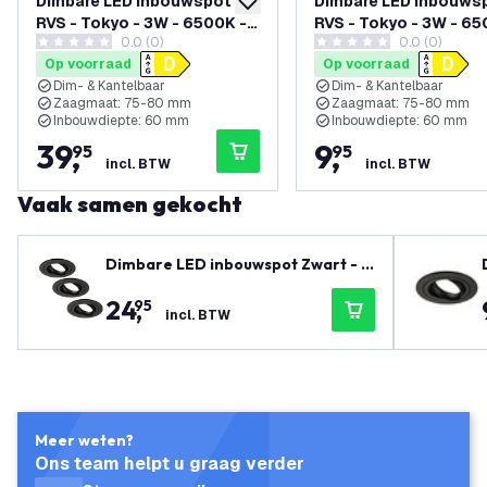
Dimbare LED inbouwspot
Dimbare LED inbouws
toevoegen aan verlanglijst
RVS - Tokyo - 3W - 6500K -
RVS - Tokyo - 3W - 65
0.0 (0)
0.0 (0)
ø92mm - 6 pack
ø92mm
0 score sterren
0 score sterren
Op voorraad
Op voorraad
Dim- & Kantelbaar
Dim- & Kantelbaar
Zaagmaat: 75-80 mm
Zaagmaat: 75-80 mm
Inbouwdiepte: 60 mm
Inbouwdiepte: 60 mm
39
,
9
,
95
95
incl. BTW
incl. BTW
Vaak samen gekocht
Dimbare LED inbouwspot Zwart - T
okyo - 3W - 6500K - ø92mm - 3 pac
24
,
95
k
incl. BTW
Meer weten?
Ons team helpt u graag verder