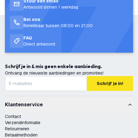
Stuur een email
Antwoord binnen 1 werkdag
Bel ons
Bereikbaar tussen 08:00 en 21:00
FAQ
Direct antwoord
Schrijf je in & mis geen enkele aanbieding.
Ontvang de nieuwste aanbiedingen en promoties!
Schrijf je in!
Klantenservice
Contact
Verzendinformatie
Retourneren
Betaalmethoden