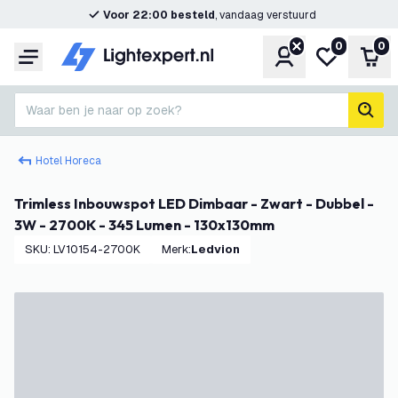
Voor 22:00 besteld
, vandaag verstuurd
0
0
Account
Mijn verlangl
Win
Menu
Waar ben je naar op zoek?
zoek
Hotel Horeca
Trimless Inbouwspot LED Dimbaar - Zwart - Dubbel -
3W - 2700K - 345 Lumen - 130x130mm
SKU
:
LV10154-2700K
Merk
:
Ledvion