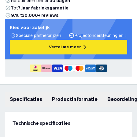
Retourneren binnen
30 dagen
Tot
7 jaar fabrieksgarantie
9.1
uit
30.000+ reviews
Kies voor zakelijk
Speciale partnerprijzen
Projectondersteuning en lichtp
Vertel me meer
+
6
Specificaties
productinformatie
beoordelin
Technische specificaties