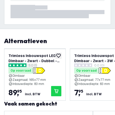
Alternatieven
Trimless Inbouwspot LED
Trimless Inbouwspot
toevoegen aan verlanglijst
Dimbaar - Zwart - Dubbel -
Dimbaar - Zwart - 3W 
reviews drawer openen
5.0 (1)
0.0 (0)
3W - 2700K - 345 Lumen -
2700K - 345 Lumen -
5 score sterren
0 score sterren
Op voorraad
Op voorraad
130x130mm - 6 pack
130x130mm
Dimbaar
Dimbaar
Zaagmaat: 165x77 mm
Zaagmaat: 77x77 mm
Inbouwdiepte: 83 mm
Inbouwdiepte: 83 mm
89
,
7
,
95
95
incl. BTW
incl. BTW
Vaak samen gekocht