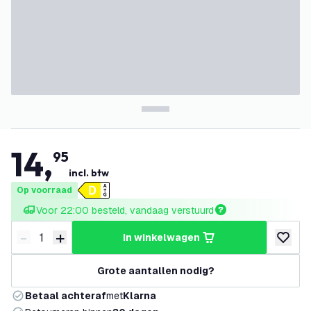
14
,
95
incl. btw
Op voorraad
Voor 22:00 besteld, vandaag verstuurd
-
+
in winkelwagen
Verminder hoeveelheid
Verhoog hoeveelheid
toevoeg
Grote aantallen nodig?
Betaal achteraf
met
Klarna