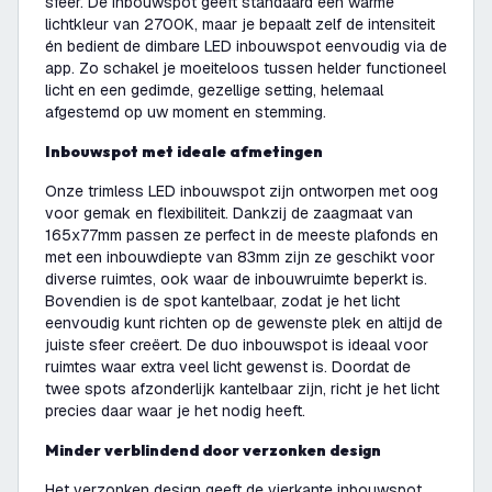
sfeer. De inbouwspot geeft standaard een warme
lichtkleur van 2700K, maar je bepaalt zelf de intensiteit
én bedient de dimbare LED inbouwspot eenvoudig via de
app. Zo schakel je moeiteloos tussen helder functioneel
licht en een gedimde, gezellige setting, helemaal
afgestemd op uw moment en stemming.
Inbouwspot met ideale afmetingen
Onze trimless LED inbouwspot zijn ontworpen met oog
voor gemak en flexibiliteit. Dankzij de zaagmaat van
165x77mm passen ze perfect in de meeste plafonds en
met een inbouwdiepte van 83mm zijn ze geschikt voor
diverse ruimtes, ook waar de inbouwruimte beperkt is.
Bovendien is de spot kantelbaar, zodat je het licht
eenvoudig kunt richten op de gewenste plek en altijd de
juiste sfeer creëert. De duo inbouwspot is ideaal voor
ruimtes waar extra veel licht gewenst is. Doordat de
twee spots afzonderlijk kantelbaar zijn, richt je het licht
precies daar waar je het nodig heeft.
Minder verblindend door verzonken design
Het verzonken design geeft de vierkante inbouwspot