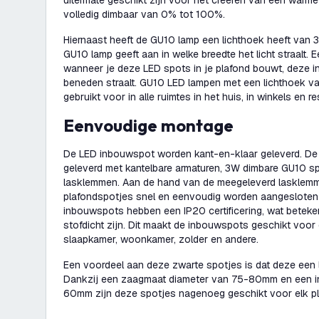
uitermate geschikt zijn voor het creëren van een warme
volledig dimbaar van 0% tot 100%.
Hiernaast heeft de GU10 lamp een lichthoek heeft van 3
GU10 lamp geeft aan in welke breedte het licht straalt. 
wanneer je deze LED spots in je plafond bouwt, deze i
beneden straalt. GU10 LED lampen met een lichthoek 
gebruikt voor in alle ruimtes in het huis, in winkels en r
Eenvoudige montage
De LED inbouwspot worden kant-en-klaar geleverd. D
geleverd met kantelbare armaturen, 3W dimbare GU10 sp
lasklemmen. Aan de hand van de meegeleverd lasklem
plafondspotjes snel en eenvoudig worden aangesloten 
inbouwspots hebben een IP20 certificering, wat beteke
stofdicht zijn. Dit maakt de inbouwspots geschikt voor
slaapkamer, woonkamer, zolder en andere.
Een voordeel aan deze zwarte spotjes is dat deze een
Dankzij een zaagmaat diameter van 75-80mm en een 
60mm zijn deze spotjes nagenoeg geschikt voor elk p