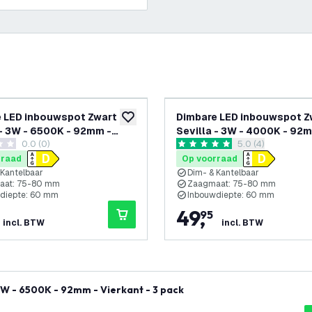
 LED inbouwspot Zwart -
Dimbare LED inbouwspot Z
glijst
toevoegen aan verlanglijst
 - 3W - 6500K - 92mm -
Sevilla - 3W - 4000K - 92
0.0 (0)
reviews drawer 
5.0 (4)
t
Vierkant - 6 pack
terren
5 score sterren
rraad
Op voorraad
 Kantelbaar
Dim- & Kantelbaar
aat: 75-80 mm
Zaagmaat: 75-80 mm
diepte: 60 mm
Inbouwdiepte: 60 mm
49
,
95
incl. BTW
incl. BTW
3W - 6500K - 92mm - Vierkant - 3 pack