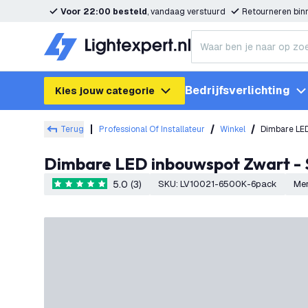
Voor 22:00 besteld
, vandaag verstuurd
Retourneren bi
Bedrijfsverlichting
Kies jouw categorie
Terug
Professional Of Installateur
Winkel
Dimbare LED
Dimbare LED inbouwspot Zwart - 
5.0 (3)
SKU
:
LV10021-6500K-6pack
Me
5 score sterren