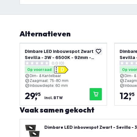
Alternatieven
Dimbare LED inbouwspot Zwart -
Dimbare
toevoegen aan verlan
Sevilla - 3W - 6500K - 92mm -
Sevilla
0.0 (0)
Vierkant - 3 pack
Vierkan
0 score sterren
0 score s
Op voorraad
Op voo
Dim- & Kantelbaar
Dim- &
Zaagmaat: 75-80 mm
Zaagm
Inbouwdiepte: 60 mm
Inbouw
29
,
12
,
95
95
incl. BTW
Vaak samen gekocht
Dimbare LED inbouwspot Zwart - Sevilla - 