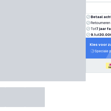
Betaal ach
Retourneren
Tot
7 jaar f
9.1
uit
30.00
Kies voor z
Speciale p