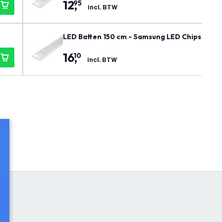
12
,
95
incl. BTW
LED Batten 150 cm - Samsung LED Chips - 40W
16
,
10
incl. BTW