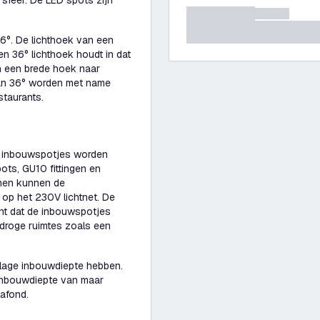
 sfeer. De LED spots zijn
6°. De lichthoek van een
Een 36° lichthoek houdt in dat
n een brede hoek naar
van 36° worden met name
estaurants.
e inbouwspotjes worden
ots, GU10 fittingen en
men kunnen de
op het 230V lichtnet. De
nt dat de inbouwspotjes
 droge ruimtes zoals een
 lage inbouwdiepte hebben.
inbouwdiepte van maar
lafond.