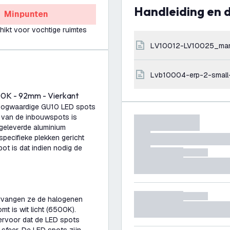
Handleiding en
Minpunten
hikt voor vochtige ruimtes
LV10012-LV10025_ma
lvb10004-erp-2-small
00K - 92mm - Vierkant
oogwaardige GU10 LED spots
r van de inbouwspots is
geleverde aluminium
specifieke plekken gericht
t is dat indien nodig de
rvangen ze de halogenen
mt is wit licht (6500K).
ervoor dat de LED spots