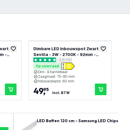
wart -
Dimbare LED inbouwspot Zwart -
Di
toevoegen aan verlanglijst
toevoegen aan v
mm -
Sevilla - 3W - 2700K - 92mm -
Sev
openen
reviews drawer openen
4.8 (15)
Vierkant - 6 pack
Vi
4.8 score sterren
4 sc
Op voorraad
Op
Dim- & Kantelbaar
D
Zaagmaat: 75-80 mm
Inbouwdiepte: 60 mm
I
49
,
1
95
incl. BTW
LED Batten 120 cm - Samsung LED Chips - 30W