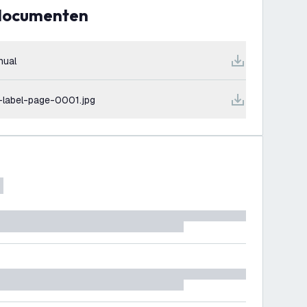
 documenten
nual
-label-page-0001.jpg