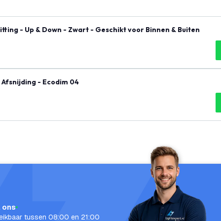
tting - Up & Down - Zwart - Geschikt voor Binnen & Buiten
 Afsnijding - Ecodim 04
l ons
eikbaar tussen 08:00 en 21:00