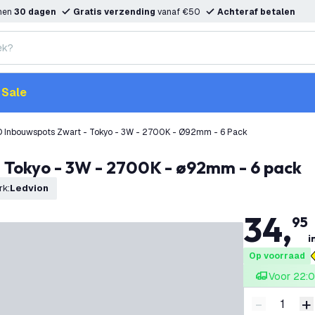
nnen
30 dagen
Gratis verzending
vanaf €50
Achteraf betalen
Sale
D Inbouwspots Zwart - Tokyo - 3W - 2700K - Ø92mm - 6 Pack
- Tokyo - 3W - 2700K - ø92mm - 6 pack
rk
:
Ledvion
34
,
95
i
Op voorraad
Voor 22:0
-
+
Verminder 
V