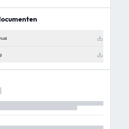
 documenten
nual
g