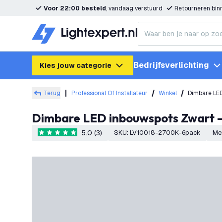
Voor 22:00 besteld
, vandaag verstuurd
Retourneren bi
Bedrijfsverlichting
Kies jouw categorie
Terug
Professional Of Installateur
Winkel
Dimbare LE
Dimbare LED inbouwspots Zwart 
5.0 (3)
SKU
:
LV10018-2700K-6pack
Me
5 score sterren