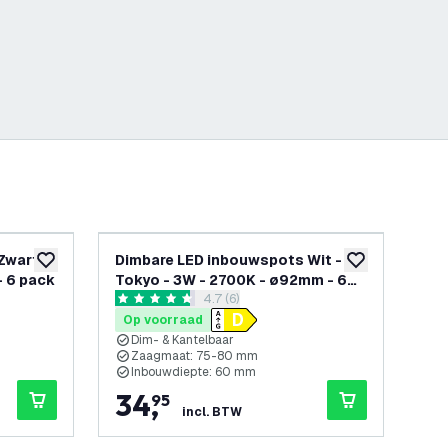
Zwart -
Dimbare LED inbouwspots Wit -
Di
toevoegen aan verlanglijst
toevoegen aan v
- 6 pack
Tokyo - 3W - 2700K - ø92mm - 6
To
openen
reviews drawer openen
4.7 (6)
pack
pa
4.7 score sterren
4.4 
Op voorraad
Op
Dim- & Kantelbaar
D
Zaagmaat: 75-80 mm
Inbouwdiepte: 60 mm
I
34
,
3
95
incl. BTW