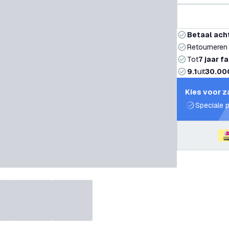
Betaal ach
Retourneren
Tot
7 jaar f
9.1
uit
30.00
Kies voor z
Speciale p