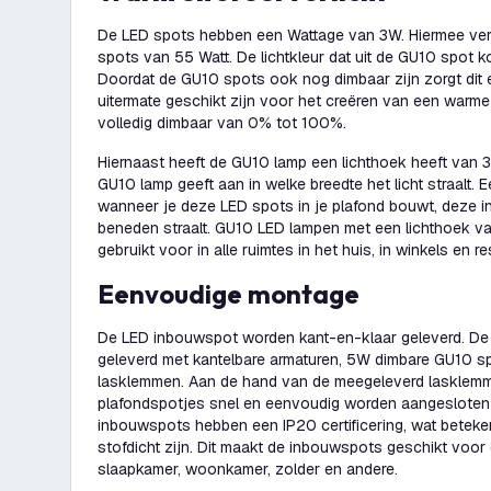
De LED spots hebben een Wattage van 3W. Hiermee ve
spots van 55 Watt. De lichtkleur dat uit de GU10 spot k
Doordat de GU10 spots ook nog dimbaar zijn zorgt dit 
uitermate geschikt zijn voor het creëren van een warme
volledig dimbaar van 0% tot 100%.
Hiernaast heeft de GU10 lamp een lichthoek heeft van 3
GU10 lamp geeft aan in welke breedte het licht straalt. 
wanneer je deze LED spots in je plafond bouwt, deze i
beneden straalt. GU10 LED lampen met een lichthoek 
gebruikt voor in alle ruimtes in het huis, in winkels en r
Eenvoudige montage
De LED inbouwspot worden kant-en-klaar geleverd. D
geleverd met kantelbare armaturen, 5W dimbare GU10 sp
lasklemmen. Aan de hand van de meegeleverd lasklem
plafondspotjes snel en eenvoudig worden aangesloten 
inbouwspots hebben een IP20 certificering, wat beteke
stofdicht zijn. Dit maakt de inbouwspots geschikt voor
slaapkamer, woonkamer, zolder en andere.