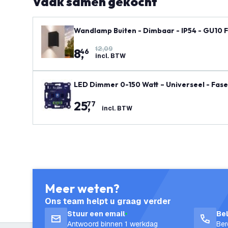
Vaak samen gekocht
Wandlamp Buiten - Dimbaar - IP54 - GU10 Fi
12,09
8
,
46
incl. BTW
LED Dimmer 0-150 Watt – Universeel - Fase
25
,
77
incl. BTW
Meer weten?
Ons team helpt u graag verder
Stuur een email
Be
Antwoord binnen 1 werkdag
Ber