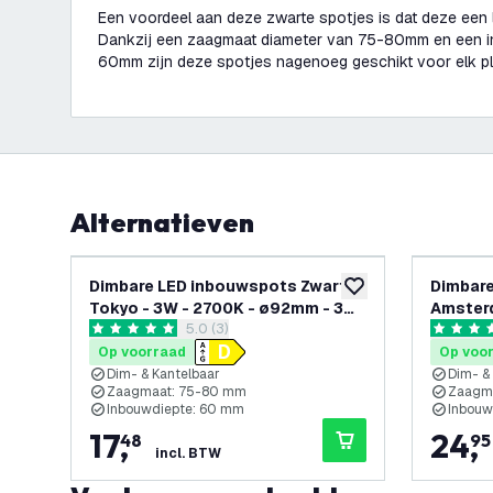
Een voordeel aan deze zwarte spotjes is dat deze een
Dankzij een zaagmaat diameter van 75-80mm en een 
60mm zijn deze spotjes nagenoeg geschikt voor elk p
Alternatieven
Dimbare LED inbouwspots Zwart -
Dimbare
toevoegen aan verlan
Tokyo - 3W - 2700K - ø92mm - 3
Amster
reviews drawer openen
5.0 (3)
pack
- 6 pac
5 score sterren
4.8 score
Op voorraad
Op voo
Dim- & Kantelbaar
Dim- &
Zaagmaat: 75-80 mm
Zaagm
Inbouwdiepte: 60 mm
Inbouw
17
,
24
,
48
95
incl. BTW