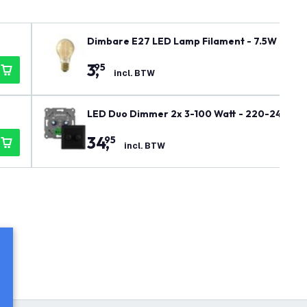
Dimbare E27 LED Lamp Filament - 7.5W - 210
3
,
95
incl. BTW
LED Duo Dimmer 2x 3-100 Watt - 220-240V - F
34
,
95
incl. BTW