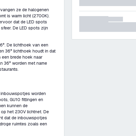
rvangen ze de halogenen
omt is warm licht (2700K).
ervoor dat de LED spots
 sfeer. De LED spots zijn
6°. De lichthoek van een
Een 36° lichthoek houdt in dat
n een brede hoek naar
van 36° worden met name
estaurants.
e inbouwspotjes worden
ots, GU10 fittingen en
men kunnen de
op het 230V lichtnet. De
nt dat de inbouwspotjes
 droge ruimtes zoals een