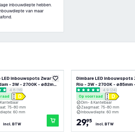
 lage inbouwdiepte hebben.
inbouwdiepte van maar
lafond.
 LED inbouwspots Zwart -
Dimbare LED inbouwspots 
glijst
toevoegen aan verlanglijst
dam - 3W - 2700K - ø82mm
Rio - 3W - 2700K - ø85mm 
reviews drawer openen
4.8 (16)
reviews drawer 
4.9 (24)
k
 sterren
4.9 score sterren
rraad
Op voorraad
 Kantelbaar
Dim- & Kantelbaar
aat: 75-80 mm
Zaagmaat: 75-80 mm
diepte: 60 mm
Inbouwdiepte: 60 mm
29
,
95
incl. BTW
incl. BTW