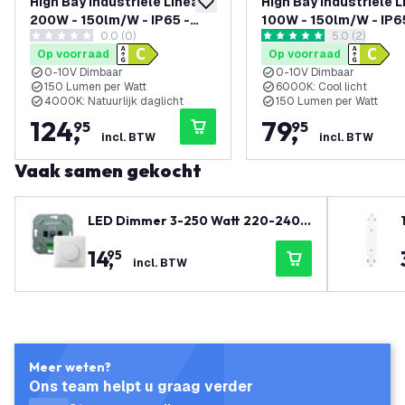
High Bay Industriële Lineair
High Bay Industriële L
toevoegen aan verlanglijst
200W - 150lm/W - IP65 -
100W - 150lm/W - IP6
0.0 (0)
reviews draw
5.0 (2)
4000K - Dimbaar -
6000K - Dimbaar -
0 score sterren
5 score sterren
Op voorraad
Op voorraad
Magazijnverlichting - 5 Jaar
Magazijnverlichting -
0-10V Dimbaar
0-10V Dimbaar
Garantie
Garantie
150 Lumen per Watt
6000K: Cool licht
4000K: Natuurlijk daglicht
150 Lumen per Watt
124
,
79
,
95
95
incl. BTW
incl. BTW
Vaak samen gekocht
LED Dimmer 3-250 Watt 220-240V
- Fase Afsnijding - Universeel - Co
14
,
95
mpleet
incl. BTW
Meer weten?
Ons team helpt u graag verder