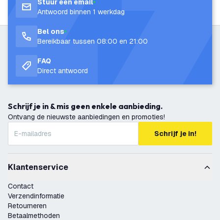
Stuur een email
Antwoord binnen 1 werkdag
Bel ons
Bereikbaar tussen 08:00 en 21:00
FAQ
Direct antwoord
Schrijf je in & mis geen enkele aanbieding.
Ontvang de nieuwste aanbiedingen en promoties!
Schrijf je in!
Klantenservice
Contact
Verzendinformatie
Retourneren
Betaalmethoden