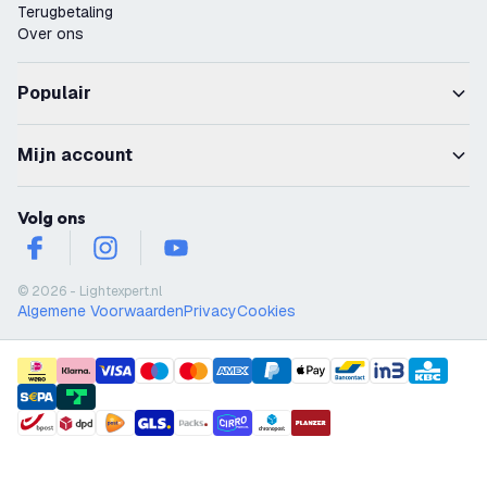
Terugbetaling
Over ons
Populair
Mijn account
Volg ons
facebook
instagram
youtube
© 2026 - Lightexpert.nl
Algemene Voorwaarden
Privacy
Cookies
payment methods
shipment methods