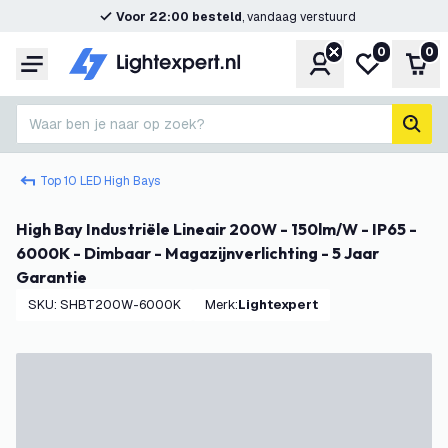
Voor 22:00 besteld
, vandaag verstuurd
0
0
Account
Mijn verlangl
Win
Menu
Waar ben je naar op zoek?
zoek
Top 10 LED High Bays
High Bay Industriële Lineair 200W - 150lm/W - IP65 -
6000K - Dimbaar - Magazijnverlichting - 5 Jaar
Garantie
SKU
:
SHBT200W-6000K
Merk
:
Lightexpert