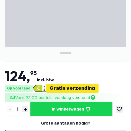
124
,
95
incl. btw
Gratis verzending
Op voorraad
Voor 22:00 besteld, vandaag verstuurd
-
+
in winkelwagen
Verminder hoeveelheid
Verhoog hoeveelheid
toevoeg
Grote aantallen nodig?