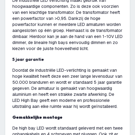
De industriële LED verlichting maakt gebruik van
hoogwaardige componenten. Zo is deze ook voorzien
van een krachtige transformator. De transformator heeft
een powerfactor van >0,95. Dankzij de hoge
powerfactor kunnen er meerdere LED armaturen worden
aangesloten op één groep. Hiernaast is de transformator
dimbaar. Hierdoor kan je aan de hand van een 1-10V LED
dimmer, de lineaire high bays eenvoudig dimmen en zo
kiezen voor de juiste hoeveelheid licht.
5 jaar garantie
Doordat de industriële LED-verlichting is gemaakt van
hoge kwaliteit heeft deze een zeer lange levensduur van
50.000 branduren en wordt er standaard 5 jaar garantie
gegeven. De armatuur is gemaakt van hoogwaardig
aluminium en heeft een strakke zwarte afwerking. De
LED High Bay geeft een moderne en professionele
uitstraling aan elke ruimte waar hij wordt geïnstalleerd.
Gemakkelijke montage
De high bay LED wordt standaard geleverd met een twee
ophangkabels en 4 schroeven met pluggen. Ook zit er