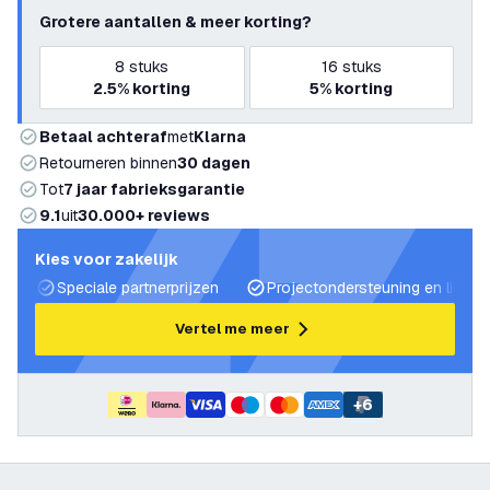
Grotere aantallen & meer korting?
8
stuks
16
stuks
2.5%
korting
5%
korting
Betaal achteraf
met
Klarna
Retourneren binnen
30 dagen
Tot
7 jaar fabrieksgarantie
9.1
uit
30.000+ reviews
Kies voor zakelijk
Speciale partnerprijzen
Projectondersteuning en lichtp
Vertel me meer
+
6