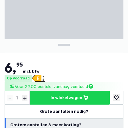
6
,
95
incl. btw
Op voorraad
Voor 22:00 besteld, vandaag verstuurd
-
+
in winkelwagen
Verminder hoeveelheid
Verhoog hoeveelheid
toevoeg
Grote aantallen nodig?
Grotere aantallen & meer korting?