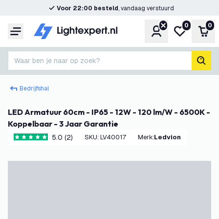
Voor 22:00 besteld
, vandaag verstuurd
0
0
Account
Mijn verlangl
Win
Menu
Waar ben je naar op zoek?
zoek
Bedrijfshal
LED Armatuur 60cm - IP65 - 12W - 120 lm/W - 6500K -
Koppelbaar - 3 Jaar Garantie
5.0 (2)
SKU
:
LV40017
Merk
:
Ledvion
5 score sterren