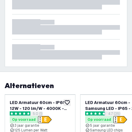
Alternatieven
LED Armatuur 60cm - IP65 -
LED Armatuur 60cm -
toevoegen aan verlanglijst
12W - 120 lm/W - 4000K -
Samsung LED - IP65 -
reviews drawer openen
5.0 (1)
reviews draw
4.7 (35)
Koppelbaar - 3 Jaar
140 lm/W - 6500K -
5 score sterren
4.7 score sterren
Op voorraad
Op voorraad
Garantie
Koppelbaar - 5 Jaar
3 jaar garantie
5 jaar garantie
Garantie
125 Lumen per Watt
Samsung LED chips