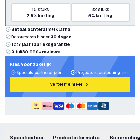
16
stuks
32
stuks
2.5%
korting
5%
korting
Betaal achteraf
met
Klarna
Retourneren binnen
30 dagen
Tot
7 jaar fabrieksgarantie
9.1
uit
30.000+ reviews
Kies voor zakelijk
Speciale partnerprijzen
Projectondersteuning en lichtp
Vertel me meer
+
6
Specificaties
productinformatie
beoordelin