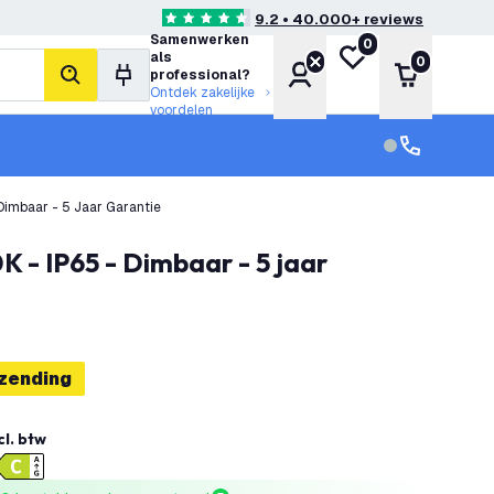
9.2 • 40.000+ reviews
4.6 score sterren
Samenwerken
0
Mijn verlanglijst
als
0
Account
Winkelwa
professional?
zoeken
Ontdek zakelijke
voordelen
klantenservic
Klantenservi
Dimbaar - 5 Jaar Garantie
rzending
cl. btw