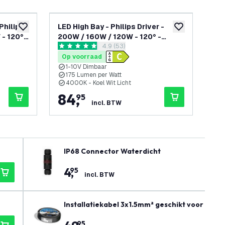
Philips
LED High Bay - Philips Driver -
LED
toevoegen aan verlanglijst
toevoegen aan v
- 120° -
200W / 160W / 120W - 120° -
15
reviews drawer openen
4.9 (53)
Dimbaar
175lm/W - 4000K - IP65 - Dimbaar
400
4.9 score sterren
3.7 
- 5 jaar garantie
jaa
Op voorraad
Op
1-10V Dimbaar
5
175 Lumen per Watt
P
4000K - Koel Wit Licht
4
84
,
5
95
incl. BTW
IP68 Connector Waterdicht
4
,
95
incl. BTW
Installatiekabel 3x1.5mm² geschikt voor binn
95