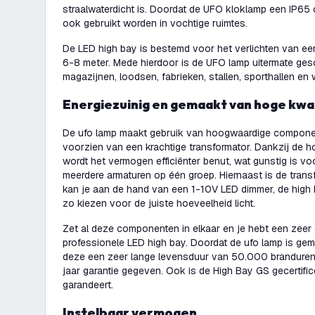
straalwaterdicht is. Doordat de UFO kloklamp een IP65 c
ook gebruikt worden in vochtige ruimtes.
De LED high bay is bestemd voor het verlichten van e
6-8 meter. Mede hierdoor is de UFO lamp uitermate gesc
magazijnen, loodsen, fabrieken, stallen, sporthallen en
Energiezuinig en gemaakt van hoge kwal
De ufo lamp maakt gebruik van hoogwaardige compone
voorzien van een krachtige transformator. Dankzij de 
wordt het vermogen efficiënter benut, wat gunstig is voo
meerdere armaturen op één groep. Hiernaast is de trans
kan je aan de hand van een 1-10V LED dimmer, de hig
zo kiezen voor de juiste hoeveelheid licht.
Zet al deze componenten in elkaar en je hebt een zeer 
professionele LED high bay. Doordat de ufo lamp is gem
deze een zeer lange levensduur van 50.000 branduren
jaar garantie gegeven. Ook is de High Bay GS gecertific
garandeert.
Instelbaar vermogen