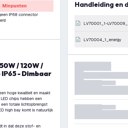
Handleiding en
Minpunten
 geen IP68 connector
erd
LV70001_1-LV70009_
LV70004_1_energy
- IP65 - Dimbaar
en hoge kwaliteit en maakt
De LED chips hebben een
 een totale lichtopbrengst
ED high bay komt is natuurlijk
t in dat deze stof- en