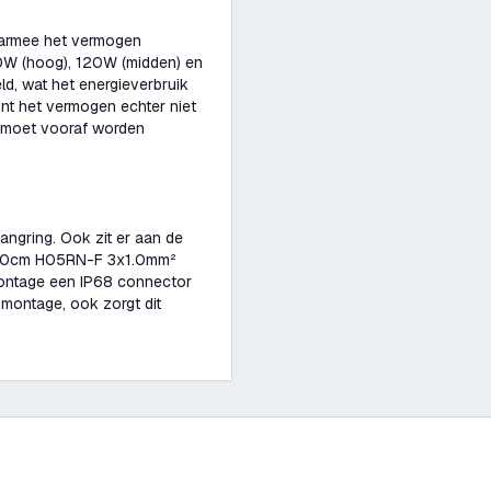
aarmee het vermogen
0W (hoog), 120W (midden) en
eld, wat het energieverbruik
unt het vermogen echter niet
t moet vooraf worden
ngring. Ook zit er aan de
n 30cm H05RN-F 3x1.0mm²
montage een IP68 connector
e montage, ook zorgt dit