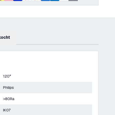
kocht
120°
Philips
>80Ra
IK07