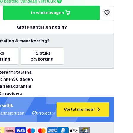
0 besteld, vandaag verstuurd
in winkelwagen
hoeveelheid
erhoog hoeveelheid
toevoegen aan v
Grote aantallen nodig?
ntallen & meer korting?
ks
12
stuks
rting
5%
korting
teraf
met
Klarna
 binnen
30 dagen
abrieksgarantie
0+ reviews
akelijk
Vertel me meer
artnerprijzen
Projectondersteuning en lichtplannen
Desku
+
4