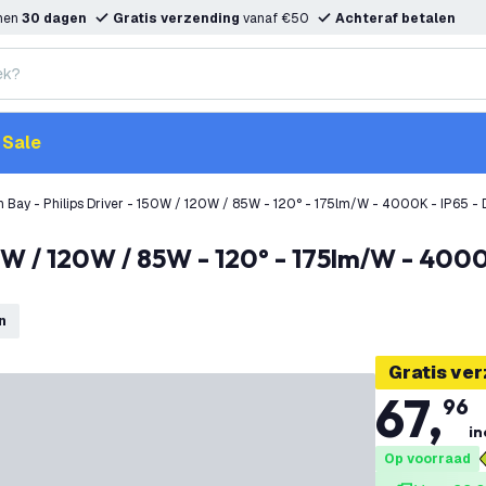
nnen
30 dagen
Gratis verzending
vanaf €50
Achteraf betalen
Sale
h Bay - Philips Driver - 150W / 120W / 85W - 120° - 175lm/W - 4000K - IP65 - 
n
Gratis ve
67
,
96
in
Op voorraad