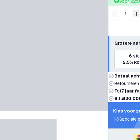
Voor 22:0
-
+
Verminder 
V
Grotere aa
6
stu
2.5%
ko
Betaal ach
Retourneren
Tot
7 jaar f
9.1
uit
30.00
Kies voor z
Speciale p