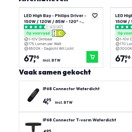
LED High Bay - Philips Driver -
LED High
toevoegen aan verlan
150W / 120W / 85W - 120° -
150W / 
reviews drawer openen
4.5 (67)
175lm/W - 6500K - IP65 - Dimbaar
170lm/W
4.5 score sterren
5 score s
- 5 jaar garantie
- 5 jaar
Op voorraad
Op voo
1-10V Dimbaar
1-10V 
175 Lumen per Watt
170 Lu
6500K - Daglicht Wit Licht
3000K 
67
,
67
,
96
96
incl. BTW
Vaak samen gekocht
IP68 Connector Waterdicht
4
,
95
incl. BTW
IP68 Connector T-vorm Waterdicht
95