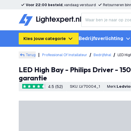
Voor 22:00 besteld
, vandaag verstuurd
Retourneren bi
Bedrijfsverlichting
Kies jouw categorie
Terug
Professional Of Installateur
Bedrijfshal
LED Hig
LED High Bay - Philips Driver - 150W / 120W / 85W - 120° - 175lm/W - 4000K - IP65 - Dimbaar - 5 jaar
garantie
4.5 (52)
SKU
:
LV70004_1
Merk
:
Ledvio
4.5 score sterren