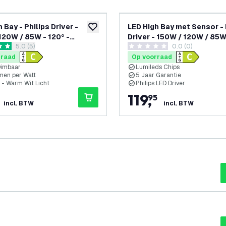
 Bay - Philips Driver -
LED High Bay met Sensor - 
glijst
toevoegen aan verlanglijst
120W / 85W - 120° -
Driver - 150W / 120W / 85W 
reviews drawer openen
5.0 (5)
0.0 (0)
 - 3000K - IP65 - Dimbaar
175lm/W - 4000K - IP65 - 
terren
0 score sterren
 garantie
- 5 jaar garantie
rraad
Op voorraad
Dimbaar
Lumileds Chips
men per Watt
5 Jaar Garantie
- Warm Wit Licht
Philips LED Driver
119
,
95
incl. BTW
incl. BTW