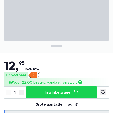
12
,
95
incl. btw
Op voorraad
Voor 22:00 besteld, vandaag verstuurd
-
+
in winkelwagen
Verminder hoeveelheid
Verhoog hoeveelheid
toevoeg
Grote aantallen nodig?