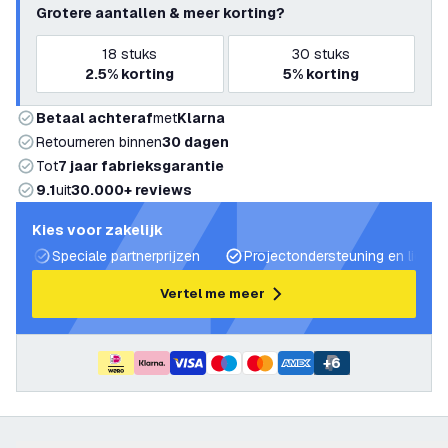
Grotere aantallen & meer korting?
18
stuks
30
stuks
2.5%
korting
5%
korting
Betaal achteraf
met
Klarna
Retourneren binnen
30 dagen
Tot
7 jaar fabrieksgarantie
9.1
uit
30.000+ reviews
Kies voor zakelijk
Speciale partnerprijzen
Projectondersteuning en lichtp
Vertel me meer
+
6