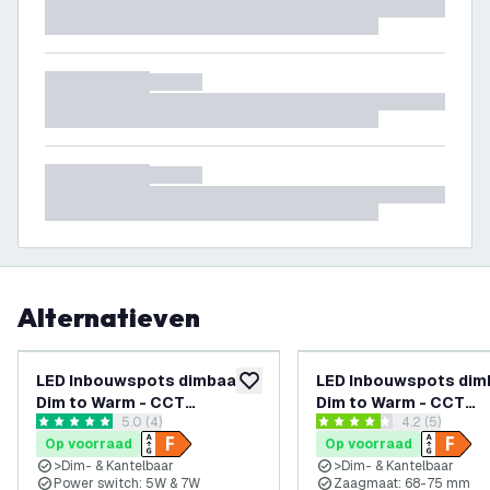
Alternatieven
LED Inbouwspots dimbaar -
LED Inbouwspots dim
toevoegen aan verlanglijst
Dim to Warm - CCT
Dim to Warm - CCT
reviews drawer openen
5.0 (4)
reviews draw
4.2 (5)
(Lichtkleur instelbaar) -
(Lichtkleur instelbaar
5 score sterren
4.2 score sterren
Op voorraad
Op voorraad
5W/7W - IP65 - Zwart -
5W/7W - IP65 - Wit -
>Dim- & Kantelbaar
>Dim- & Kantelbaar
Kantelbaar - Aluminium - 5
Kantelbaar - Aluminiu
Power switch: 5W & 7W
Zaagmaat: 68-75 mm