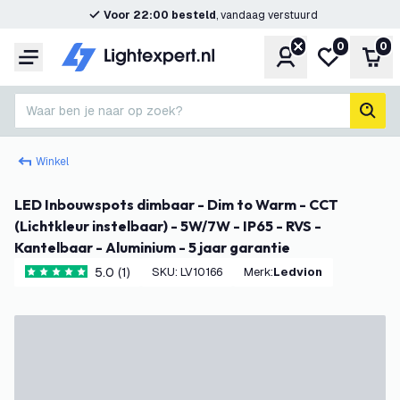
Voor 22:00 besteld
, vandaag verstuurd
0
0
Account
Mijn verlangl
Win
Menu
Waar ben je naar op zoek?
zoek
Winkel
LED Inbouwspots dimbaar - Dim to Warm - CCT
(Lichtkleur instelbaar) - 5W/7W - IP65 - RVS -
Kantelbaar - Aluminium - 5 jaar garantie
5.0 (1)
SKU
:
LV10166
Merk
:
Ledvion
5 score sterren