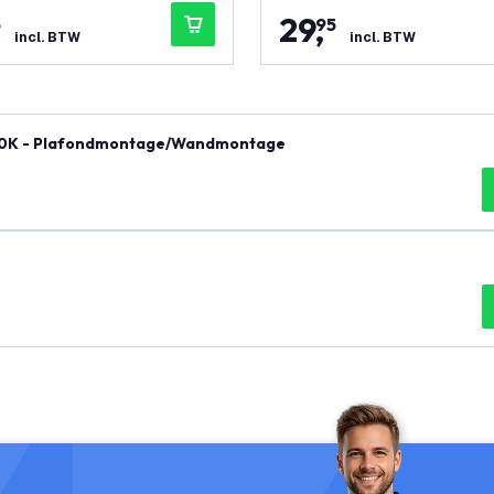
29
,
5
95
incl. BTW
incl. BTW
6500K - Plafondmontage/Wandmontage