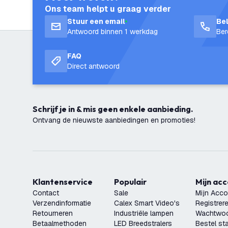
Ons team helpt u graag verder
Stuur een email
Be
Antwoord binnen 1 werkdag
Ber
FAQ
Direct antwoord
Schrijf je in & mis geen enkele aanbieding.
Ontvang de nieuwste aanbiedingen en promoties!
Klantenservice
Populair
Mijn ac
Contact
Sale
Mijn Acco
Verzendinformatie
Calex Smart Video's
Registrer
Retourneren
Industriële lampen
Wachtwoo
Betaalmethoden
LED Breedstralers
Bestel st