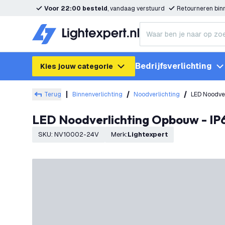
Voor 22:00 besteld
, vandaag verstuurd
Retourneren bi
Bedrijfsverlichting
Kies jouw categorie
Terug
Binnenverlichting
Noodverlichting
LED Noodver
LED Noodverlichting Opbouw - IP
SKU
:
NV10002-24V
Merk
:
Lightexpert