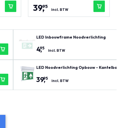
39
,
2
95
incl. BTW
LED Inbouwframe Noodverlichting
4
,
95
incl. BTW
LED Noodverlichting Opbouw - Kantelbaar - in
39
,
95
incl. BTW