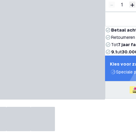
-
+
Verminder 
V
Betaal ach
Retourneren
Tot
7 jaar f
9.1
uit
30.00
Kies voor z
Speciale p