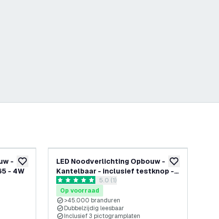
uw -
LED Noodverlichting Opbouw -
LE
toevoegen aan verlanglijst
toevoegen aan v
65 - 4W
Kantelbaar - inclusief testknop -
inc
openen
reviews drawer openen
5.0 (1)
2W
3.
5 score sterren
4.9 
Op voorraad
Op
>45.000 branduren
I
Dubbelzijdig leesbaar
I
Inclusief 3 pictogramplaten
I