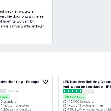
erd met vier wartels en
boven. Hierdoor ontvang je een
d hoeft te worden. Dit
n naar aanverwante artikelen
dverlichting - Escape - 3W
LED Noodverlichting Opbo
glijst
toevoegen aan verlanglijst
incl. accu en testknop - IP
0.0 (0)
reviews drawer 
4.8 (5)
terren
4.8 score sterren
rraad
Op voorraad
0 branduren
>45.000 branduren
ef 4 pictogramplaten
Inclusief 3 pictogrammen
ef LEDs aan onderzijde
IP65: Stof- en straalwaterdicht