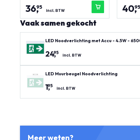
36
,
40
,
95
9
incl. BTW
Vaak samen gekocht
LED Noodverlichting met Accu - 4.5W - 
24
,
95
incl. BTW
LED Muurbeugel Noodverlichting
1
,
95
incl. BTW
Meer weten?