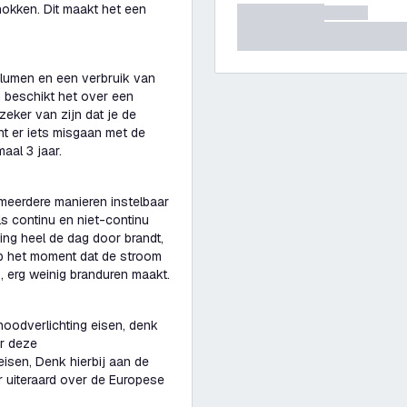
hokken. Dit maakt het een
 lumen en een verbruik van
n beschikt het over een
eker van zijn dat je de
t er iets misgaan met de
imaal 3 jaar.
 meerdere manieren instelbaar
ls continu en niet-continu
ting heel de dag door brandt,
op het moment dat de stroom
ks, erg weinig branduren maakt.
oodverlichting eisen, denk
or deze
isen, Denk hierbij aan de
r uiteraard over de Europese