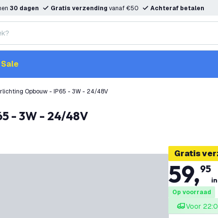
nnen
30 dagen
Gratis verzending
vanaf €50
Achteraf betalen
Sale
lichting Opbouw - IP65 - 3W - 24/48V
65 - 3W - 24/48V
Gratis ve
59
,
95
in
Op voorraad
Voor 22:0