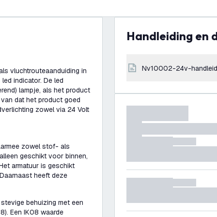
Handleiding en
nv10002-24v-handleid
als vluchtrouteaanduiding in
led indicator. De led
rend) lampje, als het product
r van dat het product goed
erlichting zowel via 24 Volt
aarmee zowel stof- als
 alleen geschikt voor binnen,
et armatuur is geschikt
 Daarnaast heeft deze
 stevige behuizing met een
08). Een IK08 waarde