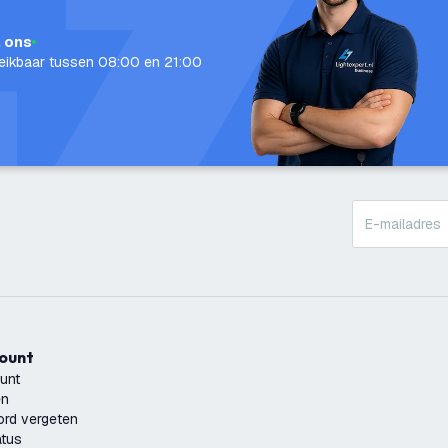
l ons
eikbaar tussen 08:00 en 21:00
count
unt
en
rd vergeten
atus