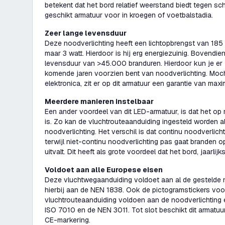
betekent dat het bord relatief weerstand biedt tegen sc
geschikt armatuur voor in kroegen of voetbalstadia.
Zeer lange levensduur
Deze noodverlichting heeft een lichtopbrengst van 185
maar 3 watt. Hierdoor is hij erg energiezuinig. Bovendie
levensduur van >45.000 branduren. Hierdoor kun je er z
komende jaren voorzien bent van noodverlichting. Moch
elektronica, zit er op dit armatuur een garantie van max
Meerdere manieren instelbaar
Een ander voordeel van dit LED-armatuur, is dat het op
is. Zo kan de vluchtrouteaanduiding ingesteld worden a
noodverlichting. Het verschil is dat continu noodverlich
terwijl niet-continu noodverlichting pas gaat branden 
uitvalt. Dit heeft als grote voordeel dat het bord, jaarlij
Voldoet aan alle Europese eisen
Deze vluchtwegaanduiding voldoet aan al de gestelde n
hierbij aan de NEN 1838. Ook de pictogramstickers vo
vluchtrouteaanduiding voldoen aan de noodverlichting e
ISO 7010 en de NEN 3011. Tot slot beschikt dit armatuu
CE-markering.