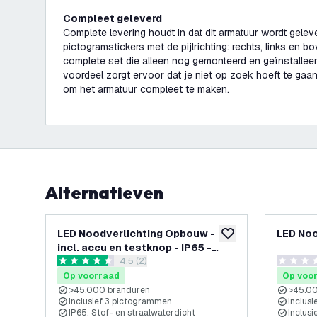
Compleet geleverd
Complete levering houdt in dat dit armatuur wordt gelev
pictogramstickers met de pijlrichting: rechts, links en 
complete set die alleen nog gemonteerd en geïnstalleer
voordeel zorgt ervoor dat je niet op zoek hoeft te gaa
om het armatuur compleet te maken.
Alternatieven
LED Noodverlichting Opbouw -
LED Noo
toevoegen aan verlan
incl. accu en testknop - IP65 -
reviews drawer openen
4.5 (2)
6.5W
4.5 score sterren
0 score s
Op voorraad
Op voo
>45.000 branduren
>45.00
Inclusief 3 pictogrammen
Inclusi
IP65: Stof- en straalwaterdicht
Inclusi