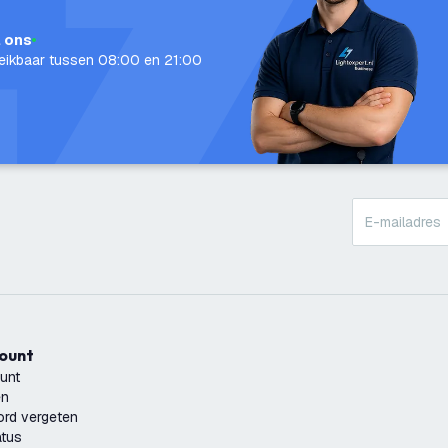
l ons
eikbaar tussen 08:00 en 21:00
count
unt
en
rd vergeten
atus