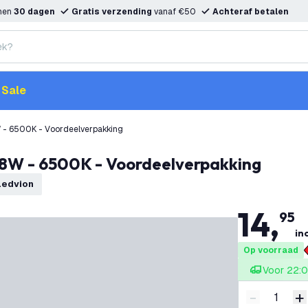
nnen
30 dagen
Gratis verzending
vanaf €50
Achteraf betalen
Sale
 - 6500K - Voordeelverpakking
.8W - 6500K - Voordeelverpakking
Ledvion
14
,
95
inc
Op voorraad
Voor 22:0
-
+
Verminder 
V