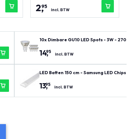
2
,
1
95
incl. BTW
10x Dimbare GU10 LED Spots - 3W - 2700K - 
14
,
95
incl. BTW
LED Batten 150 cm - Samsung LED Chips - 40W
13
,
95
incl. BTW