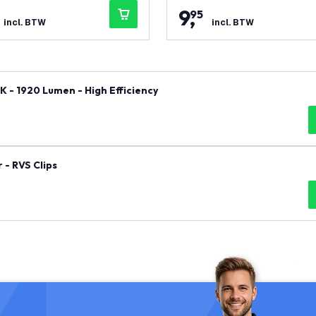
9
,
95
incl. BTW
incl. BTW
K - 1920 Lumen - High Efficiency
 - RVS Clips