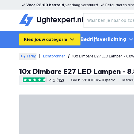
Voor 22:00 besteld
, vandaag verstuurd
Retourneren bi
Bedrijfsverlichting
Kies jouw categorie
Terug
Lichtbronnen
10x Dimbare E27 LED Lampen - 8.8W
10x Dimbare E27 LED Lampen - 8
4.6 (42)
SKU
:
LVB10008-10pack
Merk
:
4.6 score sterren