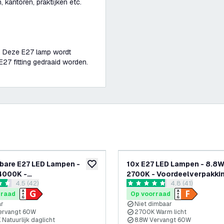
 kantoren, praktijken etc.
n. Deze E27 lamp wordt
27 fitting gedraaid worden.
bare E27 LED Lampen -
10x E27 LED Lampen - 8.8W
glijst
toevoegen aan verlanglijst
4000K -
2700K - Voordeelverpakki
reviews drawer openen
4.5 (42)
reviews drawer 
4.8 (41)
lverpakking
 sterren
4.8 score sterren
rraad
Op voorraad
ar
Niet dimbaar
ervangt 60W
2700K Warm licht
Natuurlijk daglicht
8.8W Vervangt 60W