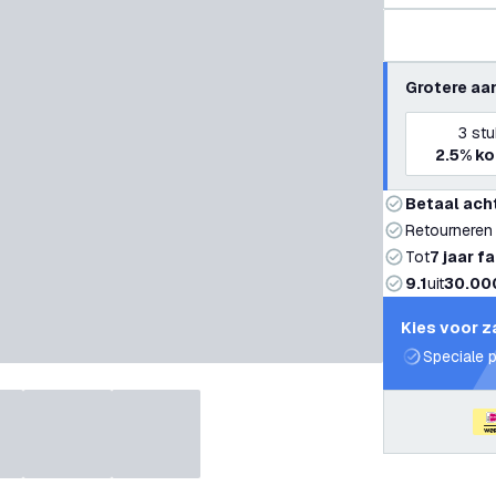
Grotere aa
3
stu
2.5%
ko
Betaal ach
Retourneren
Tot
7 jaar f
9.1
uit
30.00
Kies voor z
Speciale p