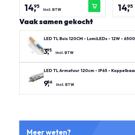
14
,
14
,
95
95
incl. BTW
Vaak samen gekocht
LED TL Buis 120CM - LumiLEDs - 12W - 6500
3
,
95
incl. BTW
LED TL Armatuur 120cm - IP65 - Koppelbaar
9
,
86
incl. BTW
Meer weten?