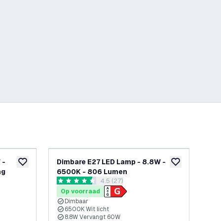
 -
Dimbare E27 LED Lamp - 8.8W -
10
toevoegen aan verlanglijst
toevoegen aan v
ng
6500K - 806 Lumen
- 
openen
reviews drawer openen
4.5 (27)
4.5 score sterren
4.5 
Op voorraad
Op
Dimbaar
D
6500K Wit licht
6
8.8W Vervangt 60W
3