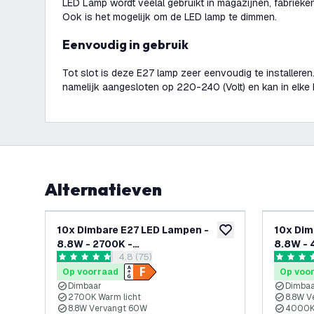
LED Lamp wordt veelal gebruikt in magazijnen, fabrieken,
Ook is het mogelijk om de LED lamp te dimmen.
Eenvoudig in gebruik
Tot slot is deze E27 lamp zeer eenvoudig te installere
namelijk aangesloten op 220-240 (Volt) en kan in elke E
Alternatieven
10x Dimbare E27 LED Lampen -
10x Dim
toevoegen aan verlan
8.8W - 2700K -
8.8W - 
reviews drawer openen
4.8 (75)
Voordeelverpakking
Voordee
4.8 score sterren
4.5 score
Op voorraad
Op voo
Dimbaar
Dimba
2700K Warm licht
8.8W V
8.8W Vervangt 60W
4000K 