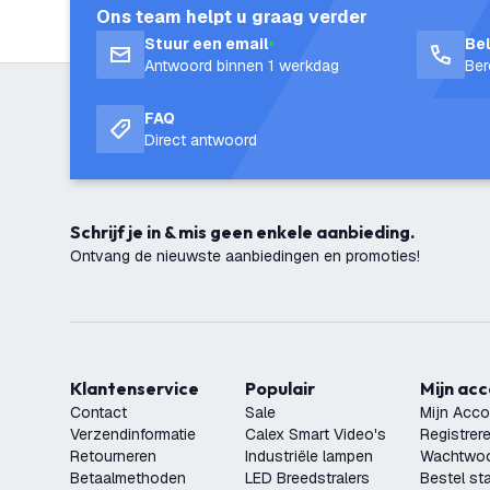
Ons team helpt u graag verder
Stuur een email
Be
Antwoord binnen 1 werkdag
Ber
FAQ
Direct antwoord
Schrijf je in & mis geen enkele aanbieding.
Ontvang de nieuwste aanbiedingen en promoties!
Klantenservice
Populair
Mijn ac
Contact
Sale
Mijn Acco
Verzendinformatie
Calex Smart Video's
Registrer
Retourneren
Industriële lampen
Wachtwoo
Betaalmethoden
LED Breedstralers
Bestel st