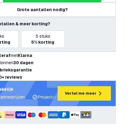
Grote aantallen nodig?
ntallen & meer korting?
ks
5
stuks
rting
5%
korting
teraf
met
Klarna
 binnen
30 dagen
abrieksgarantie
0+ reviews
akelijk
Vertel me meer
artnerprijzen
Projectondersteuning en lichtplannen
Desku
+
4