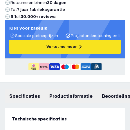
Retourneren binnen
30 dagen
Tot
7 jaar fabrieksgarantie
9.1
uit
30.000+ reviews
Kies voor zakelijk
Speciale partnerprijzen
Projectondersteuning en lichtp
Vertel me meer
+
6
Specificaties
productinformatie
beoordelin
Technische specificaties