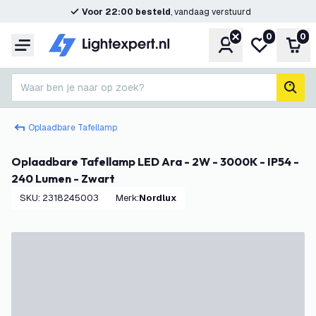
Voor 22:00 besteld
, vandaag verstuurd
0
0
Account
Mijn verlangl
Win
Menu
Waar ben je naar op zoek?
zoek
Oplaadbare Tafellamp
Oplaadbare Tafellamp LED Ara - 2W - 3000K - IP54 -
240 Lumen - Zwart
SKU
:
2318245003
Merk
:
Nordlux