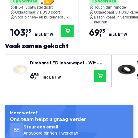
Op voorraad
Op voorraad
IP54: Spatwaterdicht
Touch dim functie
Oplaadbaar via USB poort
Oplaadbaar via USB kabe
Voor binnen- en buitengebruik
Beschikbaar in verschill
kleuren
103
,
69
,
95
95
incl. BTW
incl. BTW
Vaak samen gekocht
Dimbare LED Inbouwspot - Wit - Ro
nd - 3W - 2700K - 345 Lumen - ø81
6
,
95
mm
incl. BTW
Meer weten?
Ons team helpt u graag verder
Stuur een email
Antwoord binnen 1 werkdag