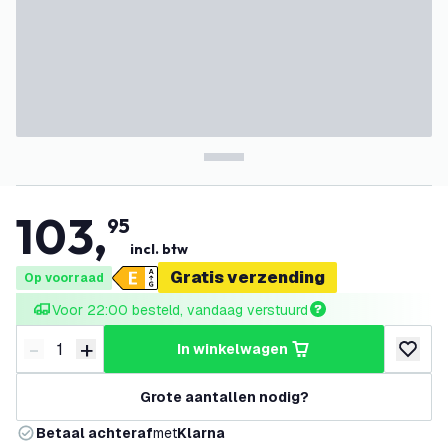
103
,
95
incl. btw
Gratis verzending
Op voorraad
Voor 22:00 besteld, vandaag verstuurd
-
+
in winkelwagen
Verminder hoeveelheid
Verhoog hoeveelheid
toevoeg
Grote aantallen nodig?
Betaal achteraf
met
Klarna