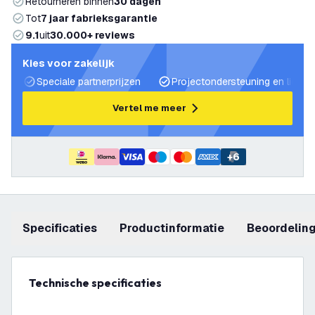
Retourneren binnen
30 dagen
Tot
7 jaar fabrieksgarantie
9.1
uit
30.000+ reviews
Kies voor zakelijk
Speciale partnerprijzen
Projectondersteuning en lichtp
Vertel me meer
+
6
Specificaties
productinformatie
beoordelin
Technische specificaties