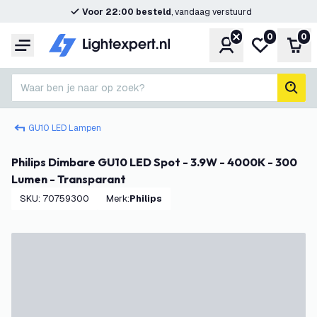
Voor 22:00 besteld
, vandaag verstuurd
0
0
Account
Mijn verlangl
Win
Menu
Waar ben je naar op zoek?
zoek
GU10 LED Lampen
Philips Dimbare GU10 LED Spot - 3.9W - 4000K - 300
Lumen - Transparant
SKU
:
70759300
Merk
:
Philips