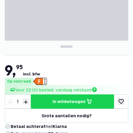
9
,
95
incl. btw
Op voorraad
Voor 22:00 besteld, vandaag verstuurd
-
+
in winkelwagen
Verminder hoeveelheid
Verhoog hoeveelheid
toevoeg
Grote aantallen nodig?
Betaal achteraf
met
Klarna