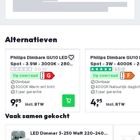
Alternatieven
Philips Dimbare GU10 LED
Philips Dimbare GU10
toevoegen aan verlanglijst
Spot - 3.9W - 3000K - 280
Spot - 3W - 4000K - 
0.0 (0)
reviews draw
5.0 (1)
Lumen - Transparant
Lumen - Transparant
0 score sterren
5 score sterren
Op voorraad
Op voorraad
Dimbaar
Dimbaar
3000K Warm wit licht
4000K Natuurlijk daglic
3 jaar garantie
3 jaar garantie
9
,
4
,
95
95
incl. BTW
incl. BTW
Vaak samen gekocht
LED Dimmer 3-250 Watt 220-240V
- Fase Afsnijding - Universeel - Co