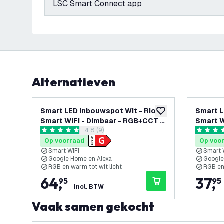
LSC Smart Connect app
Alternatieven
Smart LED inbouwspot Wit - Rio -
Smart L
toevoegen aan verlan
Smart WiFi - Dimbaar - RGB+CCT -
Smart W
reviews drawer openen
4.8 (9)
6 pack
3 pack
4.8 score sterren
5 score s
Op voorraad
Op voo
Smart WiFi
Smart 
Google Home en Alexa
Google
RGB en warm tot wit licht
RGB en
64
,
37
,
95
95
incl. BTW
Vaak samen gekocht