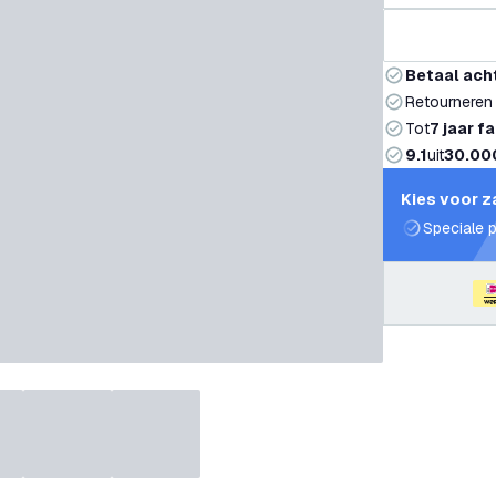
Betaal ach
Retourneren
Tot
7 jaar f
9.1
uit
30.00
Kies voor z
Speciale p