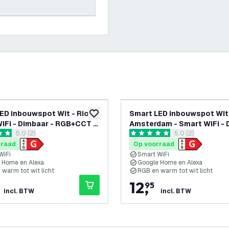
ED inbouwspot Wit - Rio -
Smart LED inbouwspot Wit
glijst
toevoegen aan verlanglijst
iFi - Dimbaar - RGB+CCT -
Amsterdam - Smart WiFi - 
reviews drawer openen
5.0 (2)
reviews drawer 
5.0 (2)
- RGB+CCT
terren
5 score sterren
rraad
Op voorraad
WiFi
Smart WiFi
 Home en Alexa
Google Home en Alexa
 warm tot wit licht
RGB en warm tot wit licht
12
,
95
incl. BTW
incl. BTW