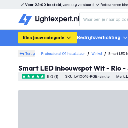
Voor 22:00 besteld
, vandaag verstuurd
Retourneren bi
Bedrijfsverlichting
Kies jouw categorie
Terug
Professional Of Installateur
Winkel
Smart LED I
Smart LED inbouwspot Wit - Rio 
5.0 (1)
SKU
:
LV10016-RGB-single
Merk
:
5 score sterren