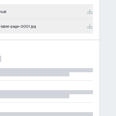
nual
-label-page-0001.jpg