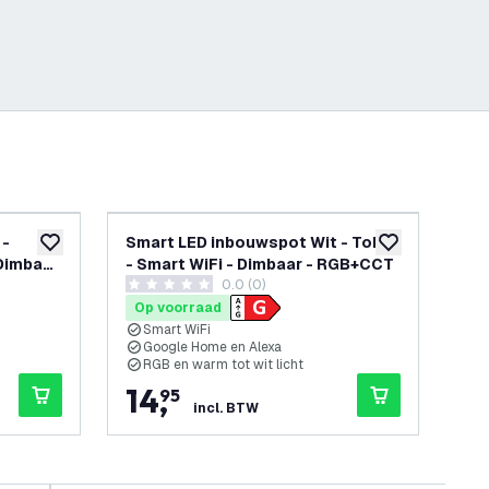
 -
Smart LED inbouwspot Wit - Tokyo
Sm
toevoegen aan verlanglijst
toevoegen aan v
Dimbaar
- Smart WiFi - Dimbaar - RGB+CCT
Sev
openen
0.0 (0)
RG
0 score sterren
0 sc
Op voorraad
Op
Smart WiFi
S
Google Home en Alexa
G
RGB en warm tot wit licht
R
14
,
1
95
incl. BTW