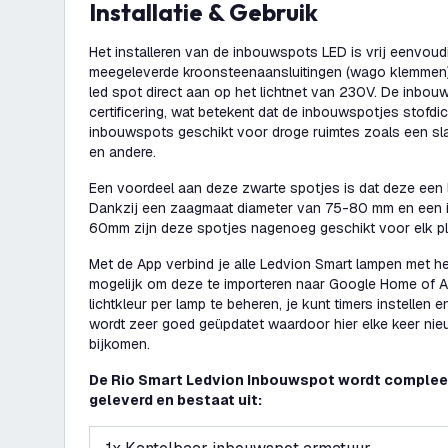
Installatie & Gebruik
Het installeren van de inbouwspots LED is vrij eenvoudi
meegeleverde kroonsteenaansluitingen (wago klemmen). 
led spot direct aan op het lichtnet van 230V. De inbo
certificering, wat betekent dat de inbouwspotjes stofdic
inbouwspots geschikt voor droge ruimtes zoals een s
en andere.
Een voordeel aan deze zwarte spotjes is dat deze een
Dankzij een zaagmaat diameter van 75-80 mm en een 
60mm zijn deze spotjes nagenoeg geschikt voor elk pl
Met de App verbind je alle Ledvion Smart lampen met het
mogelijk om deze te importeren naar Google Home of Al
lichtkleur per lamp te beheren, je kunt timers instellen 
wordt zeer goed geüpdatet waardoor hier elke keer nieu
bijkomen.
De Rio Smart Ledvion Inbouwspot wordt compleet-
geleverd en bestaat uit: