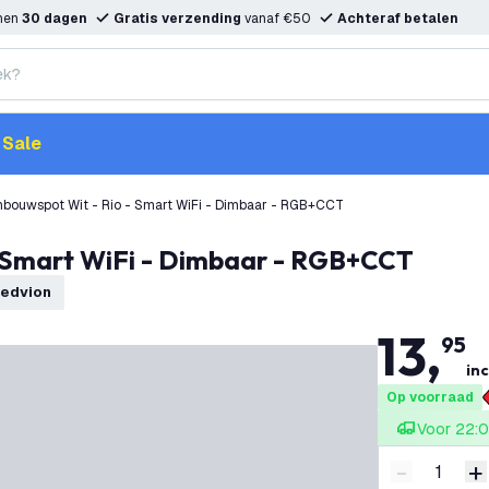
nnen
30 dagen
Gratis verzending
vanaf €50
Achteraf betalen
Sale
nbouwspot Wit - Rio - Smart WiFi - Dimbaar - RGB+CCT
- Smart WiFi - Dimbaar - RGB+CCT
Ledvion
13
,
95
inc
Op voorraad
Voor 22:0
-
+
Verminder 
V