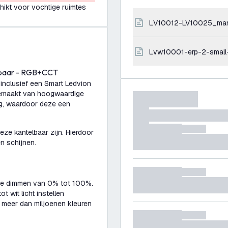
hikt voor vochtige ruimtes
LV10012-LV10025_ma
lvw10001-erp-2-small
imbaar - RGB+CCT
inclusief een Smart Ledvion
gemaakt van hoogwaardige
ng, waardoor deze een
ze kantelbaar zijn. Hierdoor
en schijnen.
te dimmen van 0% tot 100%.
 wit licht instellen
 meer dan miljoenen kleuren