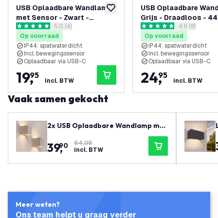
USB Oplaadbare Wandlamp
USB Oplaadbare Wan
toevoegen aan verlanglijst
met Sensor - Zwart -
Grijs - Draadloos - 4
reviews drawer openen
5.0 (4)
reviews draw
4.9 (8)
Draadloos - 4400 mAh Accu
mAh Accu - Geschikt 
5 score sterren
4.9 score sterren
Op voorraad
Op voorraad
- Geschikt voor Binnen &
Binnen & Buiten
IP44: spatwaterdicht
IP44: spatwaterdicht
Buiten
Incl. bewegingssensor
Incl. bewegingssensor
Oplaadbaar via USB-C
Oplaadbaar via USB-C
19
,
24
,
95
95
incl. BTW
incl. BTW
Vaak samen gekocht
2x USB Oplaadbare Wandlamp met
Sensor - Beige - Draadloos - 4400
54,95
39
,
mAh Accu - Geschikt voor Binnen &
90
incl. BTW
Buiten
Meer weten?
Ons team helpt u graag verder