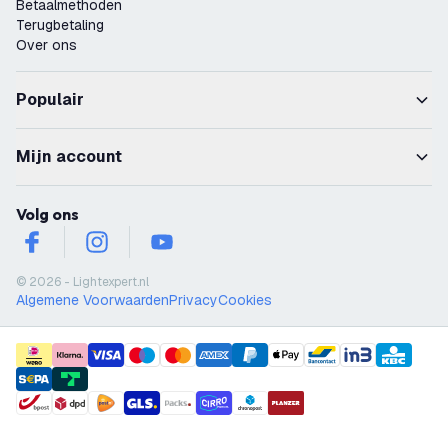
Betaalmethoden
Terugbetaling
Over ons
Populair
Mijn account
Volg ons
facebook
instagram
youtube
© 2026 - Lightexpert.nl
Algemene Voorwaarden
Privacy
Cookies
payment methods
shipment methods