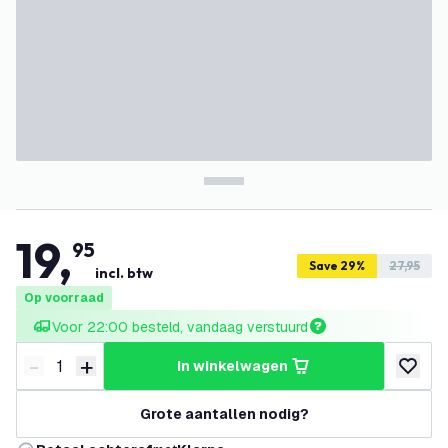
19
,
95
Save 29%
27,95
incl. btw
Op voorraad
Voor 22:00 besteld, vandaag verstuurd
-
+
in winkelwagen
Verminder hoeveelheid
Verhoog hoeveelheid
toevoeg
Grote aantallen nodig?