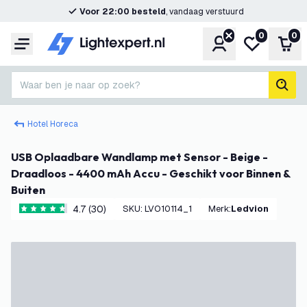
Voor 22:00 besteld
, vandaag verstuurd
0
0
Account
Mijn verlangl
Win
Menu
Waar ben je naar op zoek?
zoek
Hotel Horeca
USB Oplaadbare Wandlamp met Sensor - Beige -
Draadloos - 4400 mAh Accu - Geschikt voor Binnen &
Buiten
4.7 (30)
SKU
:
LVO10114_1
Merk
:
Ledvion
4.7 score sterren