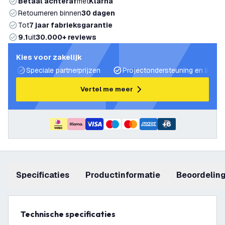
Betaal achteraf
met
Klarna
Retourneren binnen
30 dagen
Tot
7 jaar fabrieksgarantie
9.1
uit
30.000+ reviews
Kies voor zakelijk
Speciale partnerprijzen
Projectondersteuning en lichtp
Vertel me meer
+
6
Specificaties
productinformatie
beoordelin
Technische specificaties