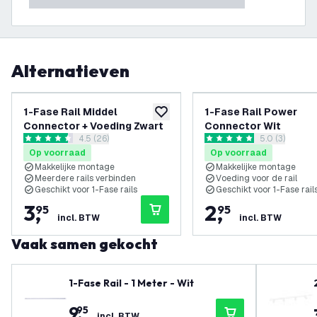
Alternatieven
1-Fase Rail Middel
1-Fase Rail Power
toevoegen aan verlanglijst
Connector + Voeding Zwart
Connector Wit
reviews drawer openen
4.5 (26)
reviews draw
5.0 (3)
4.5 score sterren
5 score sterren
Op voorraad
Op voorraad
Makkelijke montage
Makkelijke montage
Meerdere rails verbinden
Voeding voor de rail
Geschikt voor 1-Fase rails
Geschikt voor 1-Fase rail
3
,
2
,
95
95
incl. BTW
incl. BTW
Vaak samen gekocht
1-Fase Rail - 1 Meter - Wit
9
,
95
incl. BTW