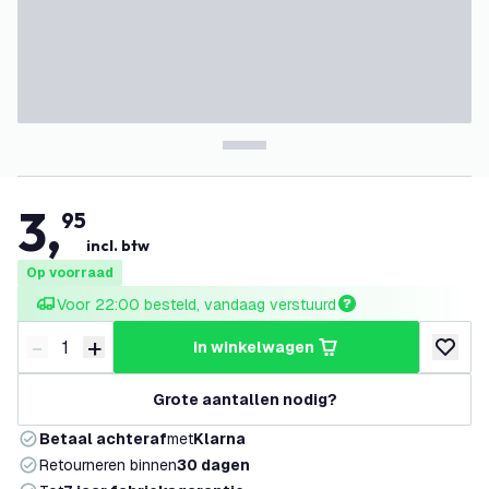
3
,
95
incl. btw
Op voorraad
Voor 22:00 besteld, vandaag verstuurd
-
+
in winkelwagen
Verminder hoeveelheid
Verhoog hoeveelheid
toevoeg
Grote aantallen nodig?
Betaal achteraf
met
Klarna
Retourneren binnen
30 dagen