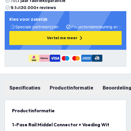
Tot
7 jaar fabrieksgarantie
9.1
uit
30.000+ reviews
Kies voor zakelijk
Speciale partnerprijzen
Projectondersteuning en lichtp
Vertel me meer
+
6
Specificaties
productinformatie
beoordelin
productinformatie
1-Fase Rail Middel Connector + Voeding Wit