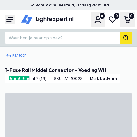
Voor 22:00 besteld
, vandaag verstuurd
0
0
Account
Mijn verlangl
Win
Menu
Waar ben je naar op zoek?
zoek
Kantoor
1-Fase Rail Middel Connector + Voeding Wit
4.7 (19)
SKU
:
LVT10022
Merk
:
Ledvion
4.7 score sterren